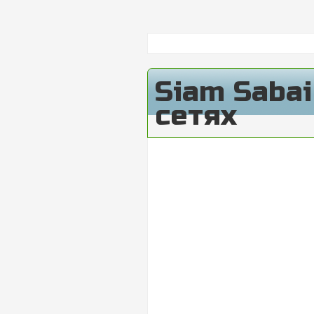
Siam Saba
сетях