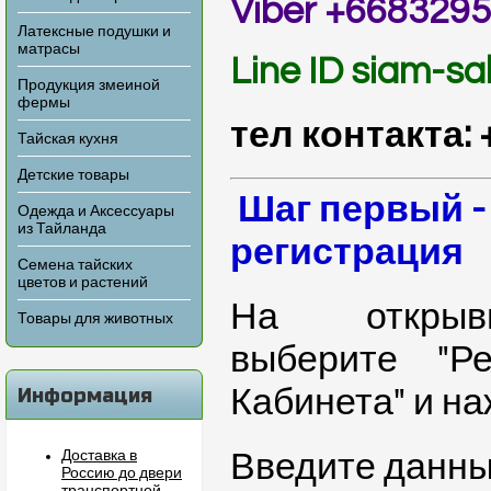
Viber +668329
Латексные подушки и
матрасы
Line ID siam-s
Продукция змеиной
фермы
тел контакта: 
Тайская кухня
Детские товары
Шаг первый -
Одежда и Аксессуары
из Тайланда
регистрация
Семена тайских
цветов и растений
На открыв
Товары для животных
выберите "Ре
Информация
Кабинета" и н
Доставка в
Введите данн
Россию до двери