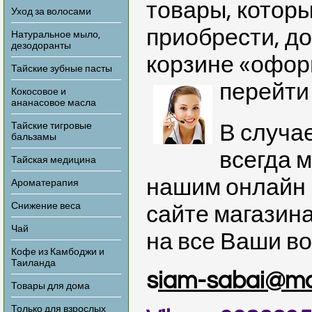
товары, которы
Уход за волосами
приобрести, до
Натуральное мыло,
дезодоранты
корзине «офор
Тайские зубные пасты
перейти
Кокосовое и
ананасовое масла
Тайские тигровые
В случа
бальзамы
всегда м
Тайская медицина
нашим онлайн 
Ароматерапия
Снижение веса
сайте магазина
Чай
на все Ваши в
Кофе из Камбоджи и
Таиланда
s
iam-sabai@mai
Товары для дома
Только для взрослых