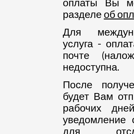
оплаты Вы м
разделе
об оп
Для междун
услуга - опла
почте (нало
недоступна.
После получ
будет Вам отп
рабочих дне
уведомление 
для отсл