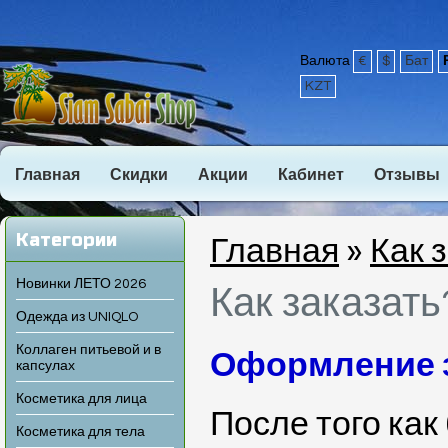
Валюта
€
$
Бат
KZT
Главная
Скидки
Акции
Кабинет
Отзывы
Категории
Главная
»
Как 
Новинки ЛЕТО 2026
Как заказать
Одежда из UNIQLO
Коллаген питьевой и в
Оформление 
капсулах
Косметика для лица
После того ка
Косметика для тела