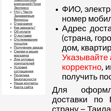
транспортной
компанией Пони
ФИО, электр
Экспресс
FAQ / Часто
Задаваемые
номер моби
Вопросы
О магазине
Адрес дост
Как заказать?
Об оплате
О доставке
(страна, гор
Отслеживание
посылок
дом, квартир
Получение заказа
Скидки и акции
Указывайте 
магазина
Для оптовых
покупателей
корректно
, 
Условия
соглашения
получить по
Политика
Безопасности
Наши контакты
Карта сайта
Для оформл
доставки по 
страну – Таила