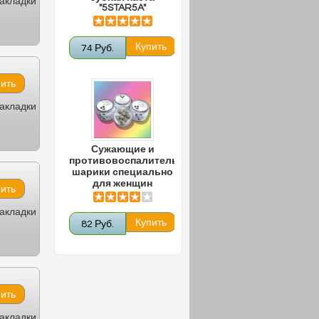
закладки
"5STAR5A"
74 Руб.
закладки
Сужающие и
противовоспалительные
шарики специально
для женщин
закладки
82 Руб.
закладки