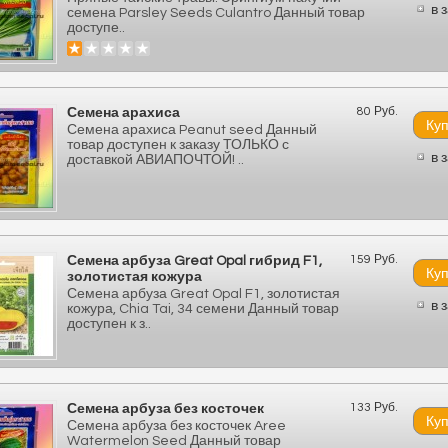
в 
семена Parsley Seeds Culantro Данный товар
доступе..
80 Руб.
Семена арахиса
Семена арахиса Peanut seed Данный
товар доступен к заказу ТОЛЬКО с
в 
доставкой АВИАПОЧТОЙ! ..
159 Руб.
Семена арбуза Great Opal гибрид F1,
золотистая кожура
Семена арбуза Great Opal F1, золотистая
в 
кожура, Chia Tai, 34 семени Данный товар
доступен к з..
133 Руб.
Семена арбуза без косточек
Семена арбуза без косточек Aree
Watermelon Seed Данный товар