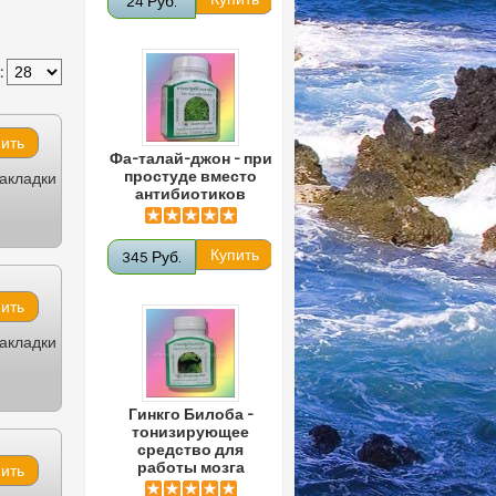
24 Руб.
:
Фа-талай-джон - при
простуде вместо
закладки
антибиотиков
345 Руб.
закладки
Гинкго Билоба -
тонизирующее
средство для
работы мозга