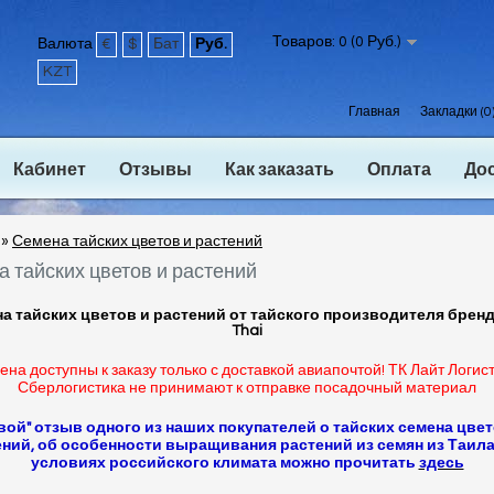
Товаров: 0 (0 Руб.)
Валюта
€
$
Бат
Руб.
KZT
Главная
Закладки (0
Кабинет
Отзывы
Как заказать
Оплата
До
»
Семена тайских цветов и растений
 тайских цветов и растений
а тайских цветов и растений от тайского производителя бренд
Thai
ена доступны к заказу только с доставкой авиапочтой! ТК Лайт Логист
Сберлогистика не принимают к отправке посадочный материал
вой" отзыв одного из наших покупателей о тайских семена цвет
ений, об особенности выращивания растений из семян из Таила
условиях российского климата можно прочитать
здесь