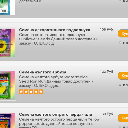
в 
доставкой А..
106 Руб.
Семена декоративного подсолнуха
Семена декоративного подсолнуха
Sunflower Seeds Данный товар доступен к
в 
заказу ТОЛЬКО с д..
133 Руб.
Семена желтого арбуза
Семена желтого арбуза Watermelon
Seed Run Run Данный товар доступен к
в 
заказу ТОЛЬКО с дос..
80 Руб.
Семена желтого острого перца чили
Семена желтого острого перца чили Yellow
pepper seeds Данный товар доступен к
в 