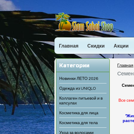
Главная
Скидки
Акции
Категории
Главная
Семена
Новинки ЛЕТО 2026
Семен
Одежда из UNIQLO
Коллаген питьевой и в
Все сем
капсулах
Косметика для лица
"Жи
раст
Косметика для тела
Уход за волосами