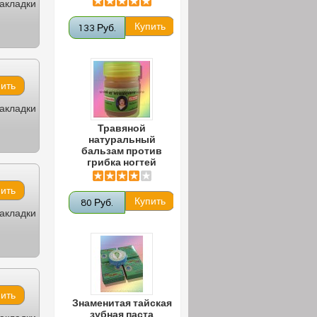
закладки
133 Руб.
закладки
Травяной
натуральный
бальзам против
грибка ногтей
80 Руб.
закладки
Знаменитая тайская
зубная паста