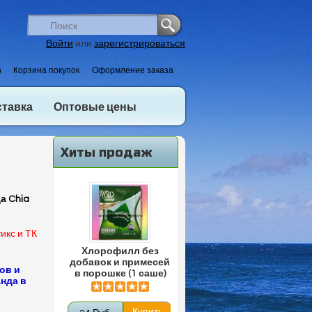
Войти
или
зарегистрироваться
)
Корзина покупок
Оформление заказа
ставка
Оптовые цены
Хиты продаж
а Chia
икс и ТК
Хлорофилл без
добавок и примесей
ов и
в порошке (1 саше)
нда в