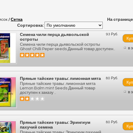
исок
/
Сетка
На странице
Сортировка:
93 Руб.
Семена чили перца дьявольской
остроты
Семена чили перца дьявольской остроты
в 
Ghost Chilli Peper seeds Данный товар доступен..
80 Руб.
Пряные тайские травы: лимонная мята
Пряные тайские травы: лимонная мята
Lemon Balm mint Seeds Данный товар
в 
доступен к заказу ..
80 Руб.
Пряные тайские травы: Эрингиум
пахучий семена
Пряные тайские травы: Эрингиум пахучий