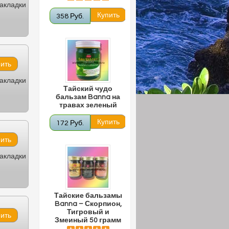
закладки
358 Руб.
закладки
Тайский чудо
бальзам Banna на
травах зеленый
172 Руб.
закладки
Тайские бальзамы
Banna – Скорпион,
Тигровый и
Змеиный 50 грамм