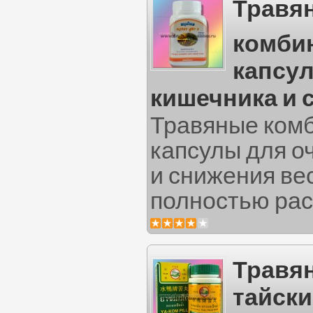
Травя
комби
капсу
кишечника и 
Травяные ком
капсулы для о
и снижения ве
полностью рас.
Травя
тайски