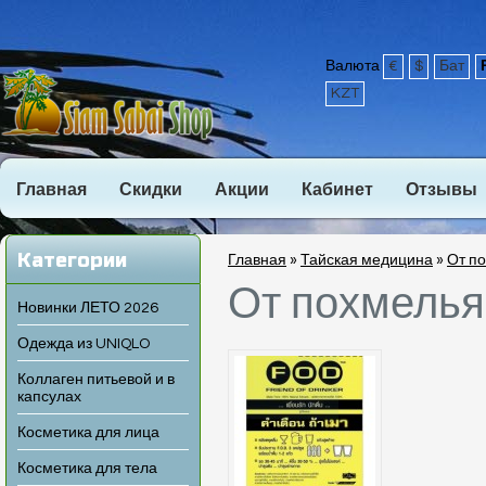
Валюта
€
$
Бат
KZT
Главная
Скидки
Акции
Кабинет
Отзывы
Категории
Главная
»
Тайская медицина
»
От п
От похмелья
Новинки ЛЕТО 2026
Одежда из UNIQLO
Коллаген питьевой и в
капсулах
Косметика для лица
Косметика для тела