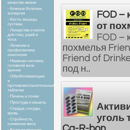
качество жизни
- Кожные болезни,
FOD –
аллергия
- Кости, мышцы,
от по
суставы
- Лекарства и капли
FOD – 
для глаз, ушей и
носа
похмелья Frien
- Лечение и
профилактика
онкологии
Friend of Drink
- Нервная система,
головной мозг,
под н..
зрение
- Обезболивающие
и
противовоспалительные
таблетки
- Печень и почки
- Простуда и кашель
Актив
- Сердце, сосуды,
кровь
уголь 
- Стройность,
снижение веса
Ca-R-bon