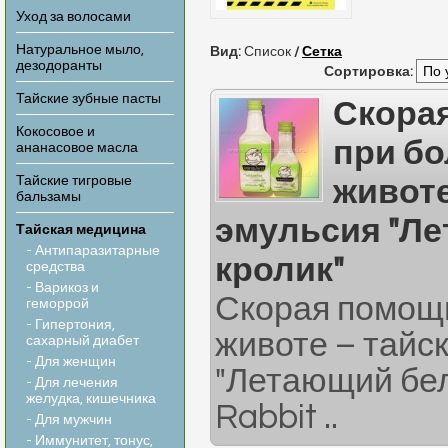
Уход за волосами
Натуральное мыло,
Вид:
Список
/
Сетка
дезодоранты
Сортировка:
Тайские зубные пасты
Скора
Кокосовое и
при бо
ананасовое масла
Тайские тигровые
животе
бальзамы
эмульсия "Л
Тайская медицина
- Антипаразитарные
кролик"
средства
- Варикоз и
Скорая помощь
геморрой
- Гипертония,
животе – тайс
сахарный диабет
- Для женщин
"Летающий бел
- Для лечения
желудка, кишечника
Rabbit ..
- Для мужчин
- Иммунитет, тонус,