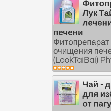
Фитоп
Лук Та
лечен
печени
Фитопрепарат 
очищения пече
(LookTaiBai) Ph
Чай - 
для и
от паг