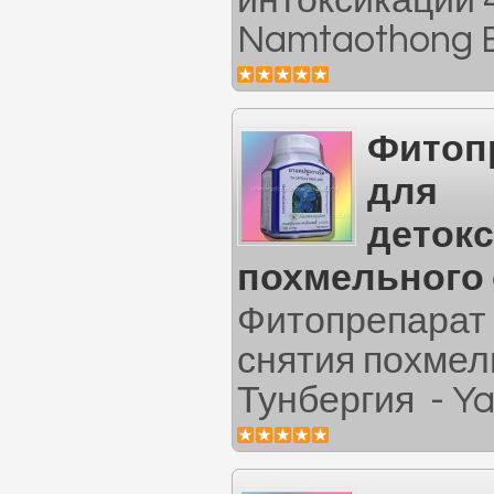
интоксикации 
Namtaothong Bi
Фитоп
для
детокс
похмельного
Фитопрепарат 
снятия похмел
Тунбергия - Ya