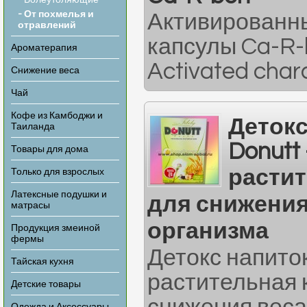
- Болеутоляющие
- От похмелья и
Активированны
отравлений
капсулы Ca-R-
Ароматерапия
Activated charc
Снижение веса
Чай
Кофе из Камбоджи и
Детокс
Таиланда
Donutt
Товары для дома
растит
Только для взрослых
Латексные подушки и
для снижения
матрасы
организма
Продукция змеиной
фермы
Детокс напиток
Тайская кухня
растительная 
Детские товары