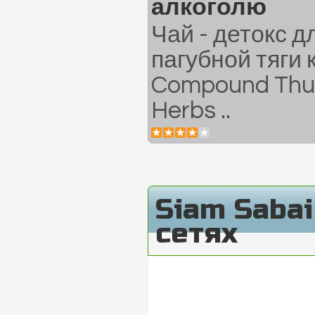
алкоголю
Чай - детокс д
пагубной тяги 
Compound Thu
Herbs ..
Siam Saba
сетях