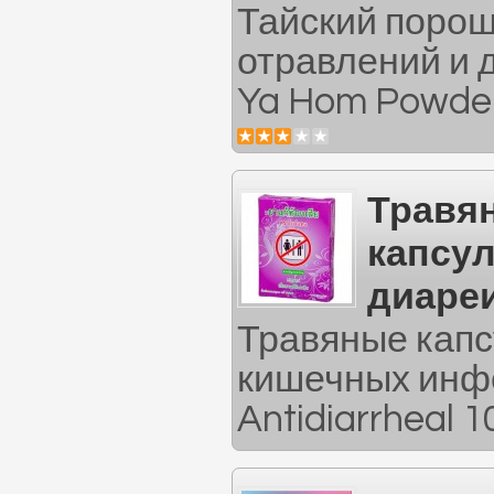
Тайский порош
отравлений и 
Ya Hom Powder
Травя
капсул
диаре
Травяные капс
кишечных инф
Antidiarrheal 10