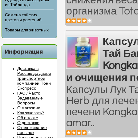
снижения веса
Одежда и Аксессуары
из Тайланда
организма Total
Семена тайских
цветов и растений
Товары для животных
Капсу
Информация
Тай Ба
Kongka
Доставка в
Россию до двери
и очищения п
транспортной
компанией Пони
Капсулы Лук Т
Экспресс
FAQ / Часто
Herb для лече
Задаваемые
Вопросы
О магазине
печени Kongka
Как заказать?
Об оплате
amar..
О доставке
Отслеживание
посылок
Получение заказа