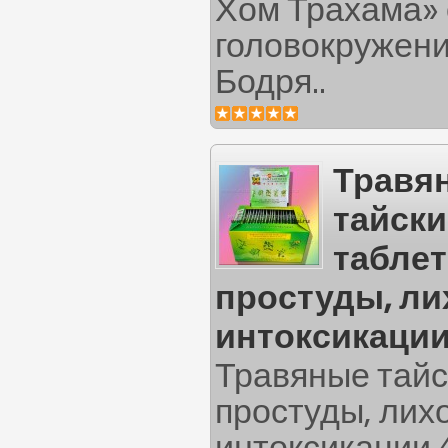
Хом Трахама» 
головокружени
Бодря..
Травя
тайски
таблет
простуды, ли
интоксикации
Травяные тайс
простуды, лих