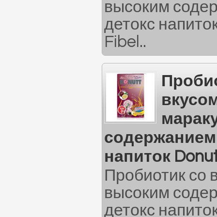
высоким содер
детокс напиток
Fibel..
Пробио
вкусо
марак
содержанием 
напиток Donut
Пробиотик со 
высоким содер
детокс напиток 