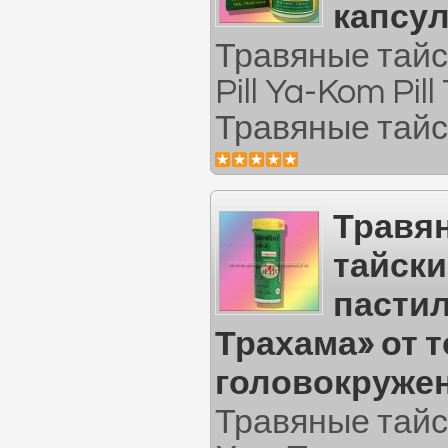
капсул
Травяные тайс
Pill Ya-Kom Pil
Травяные тайс
Травя
тайски
пастил
Трахама» от 
головокруже
Травяные тайс