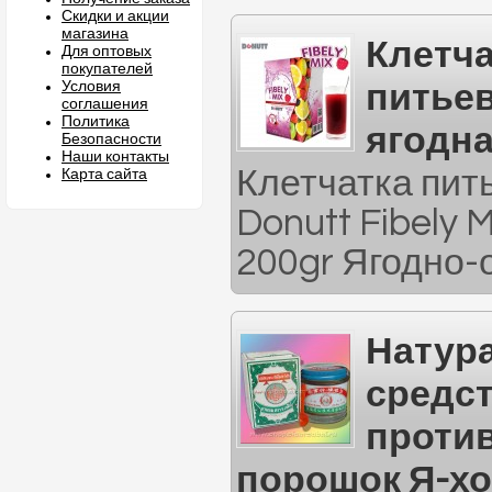
Скидки и акции
магазина
Клетча
Для оптовых
покупателей
Условия
питье
соглашения
Политика
ягодна
Безопасности
Наши контакты
Клетчатка пит
Карта сайта
Donutt Fibely M
200gr Ягодно-о
Натур
средс
проти
порошок Я-хом