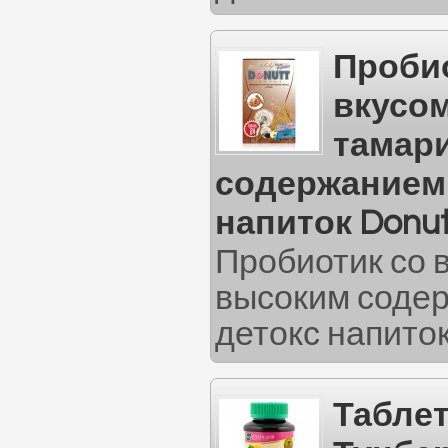
Пробио
вкусо
тамар
содержанием 
напиток Donut
Пробиотик со 
высоким содер
детокс напиток
Табле