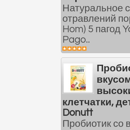
Натуральное с
отравлений по
Hom) 5 пагод 
Pago..
Пробио
вкусом
высок
клетчатки, де
Donutt
Пробиотик со в