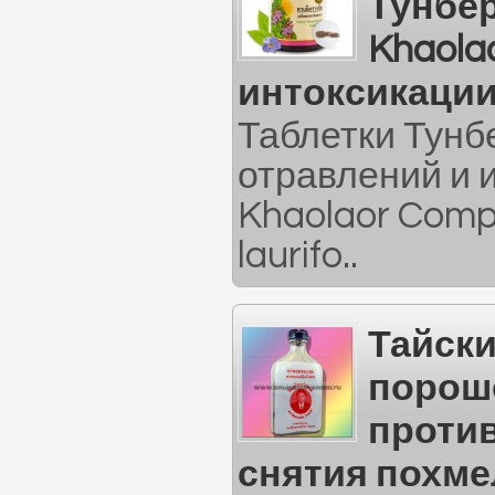
Тунбе
Khaola
интоксикаци
Таблетки Тунбе
отравлений и 
Khaolaor Comp
laurifo..
Тайск
порош
против
снятия похм