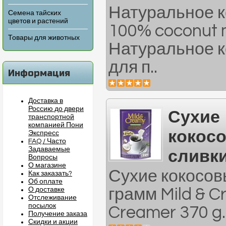
Натуральное к
Семена тайских
цветов и растений
100% coconut 
Товары для животных
Натуральное к
для п..
Информация
Доставка в
Россию до двери
Сухие
транспортной
компанией Пони
кокос
Экспресс
FAQ / Часто
Задаваемые
сливки
Вопросы
О магазине
Сухие кокосов
Как заказать?
Об оплате
грамм Mild & C
О доставке
Отслеживание
посылок
Creamer 370 g.
Получение заказа
Скидки и акции