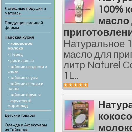
100% 
Латексные подушки и
матрасы
масло
Продукция змеиной
фермы
приготовлени
Тайская кухня
Натуральное 
- кокосовое
молоко
масло для при
- Перец
- рис и лапша
литр Naturel C
- тайские сладости и
снеки
1L..
- тайские соусы
- тайские специи и
пасты
- тайские фрукты
- фруктовый
Натур
мармелад
кокос
Детские товары
молок
Одежда и Аксессуары
из Тайланда