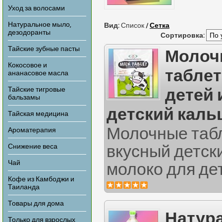
Уход за волосами
Натуральное мыло,
Вид:
Список
/
Сетка
дезодоранты
Сортировка:
Тайские зубные пасты
Молоч
Кокосовое и
таблет
ананасовое масла
Тайские тигровые
детей 
бальзамы
детский каль
Тайская медицина
Молочные табл
Ароматерапия
Снижение веса
вкусный детск
Чай
молоко для дет
Кофе из Камбоджи и
Таиланда
Товары для дома
Натур
Только для взрослых