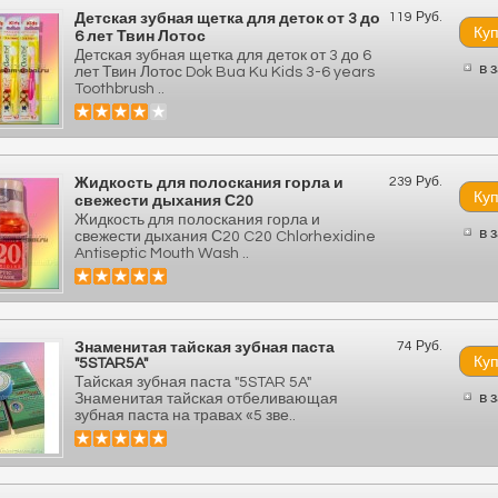
119 Руб.
Детская зубная щетка для деток от 3 до
6 лет Твин Лотос
Детская зубная щетка для деток от 3 до 6
в 
лет Твин Лотос Dok Bua Ku Kids 3-6 years
Toothbrush ..
239 Руб.
Жидкость для полоскания горла и
свежести дыхания С20
Жидкость для полоскания горла и
в 
свежести дыхания С20 C20 Chlorhexidine
Antiseptic Mouth Wash ..
74 Руб.
Знаменитая тайская зубная паста
"5STAR5A"
Тайская зубная паста "5STAR 5A"
в 
Знаменитая тайская отбеливающая
зубная паста на травах «5 зве..