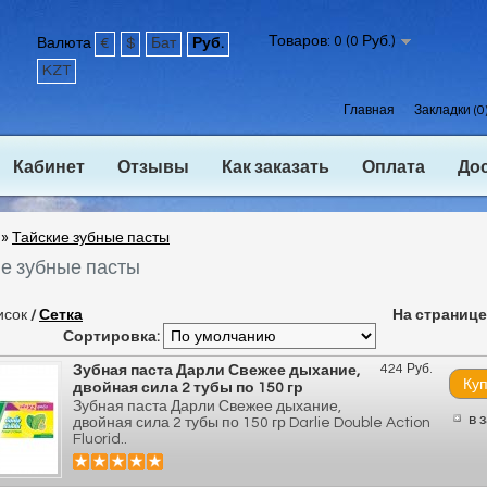
Товаров: 0 (0 Руб.)
Валюта
€
$
Бат
Руб.
KZT
Главная
Закладки (0
Кабинет
Отзывы
Как заказать
Оплата
До
»
Тайские зубные пасты
е зубные пасты
исок
/
Сетка
На странице
Сортировка:
424 Руб.
Зубная паста Дарли Свежее дыхание,
двойная сила 2 тубы по 150 гр
Зубная паста Дарли Свежее дыхание,
в 
двойная сила 2 тубы по 150 гр Darlie Double Action
Fluorid..