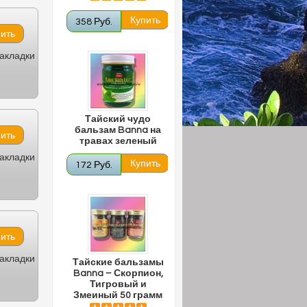
358 Руб.
закладки
Тайский чудо
бальзам Banna на
травах зеленый
закладки
172 Руб.
закладки
Тайские бальзамы
Banna – Скорпион,
Тигровый и
Змеиный 50 грамм