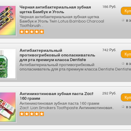
186 Руб.
Черная антибактериальная зубная
щетка Бамбук и Уголь
Черная антибактериальная зубная щетка
в 
Бамбук и Уголь Twin Lotus Bamboo Charcoal
Toothbrush ..
742 Руб.
Антибактериальный
противогрибковый ополаскиватель
для рта премиум класса Dentiste
в 
Антибактериальный противогрибковый
ополаскиватель для рта премиум класса Dentiste Dentiste 
292 Руб.
Антиникотиновая зубная паста Zact
160 грамм
Антиникотиновая зубная паста 160 грамм
в 
Zact Lion Smokers Toothpaste Антиникотиновая..