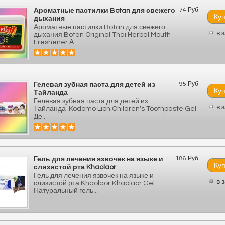
74 Руб.
Ароматные пастилки Botan для свежего
дыхания
Ароматные пастилки Botan для свежего
в 
дыхания Botan Original Thai Herbal Mouth
Freshener А..
95 Руб.
Гелевая зубная паста для детей из
Тайланда
Гелевая зубная паста для детей из
в 
Тайланда Kodomo Lion Children's Toothpaste Gel
Де..
186 Руб.
Гель для лечения язвочек на языке и
слизистой рта Khaolaor
Гель для лечения язвочек на языке и
в 
слизистой рта Khaolaor Khaolaor Gel
Натуральный гель ..