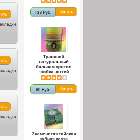
133 Руб.
закладки
Травяной
натуральный
бальзам против
закладки
грибка ногтей
80 Руб.
закладки
Знаменитая тайская
зубная паста