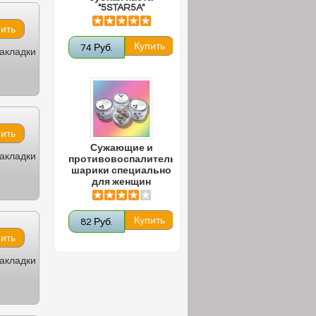
"5STAR5A"
74 Руб.
закладки
Сужающие и
закладки
противовоспалительные
шарики специально
для женщин
82 Руб.
закладки