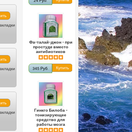
24 Руб.
закладки
Фа-талай-джон - при
простуде вместо
антибиотиков
345 Руб.
закладки
Гинкго Билоба -
закладки
тонизирующее
средство для
работы мозга