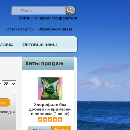
Войти
или
зарегистрироваться
)
Корзина покупок
Оформление заказа
ставка
Оптовые цены
Хиты продаж
:
Хлорофилл без
добавок и примесей
закладки
в порошке (1 саше)