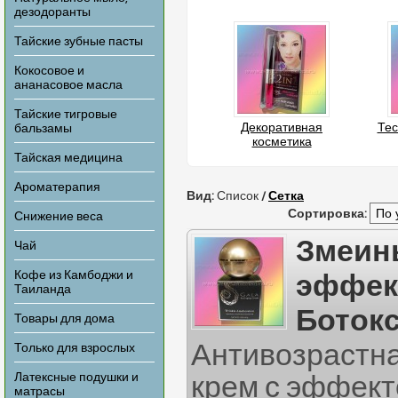
дезодоранты
Тайские зубные пасты
Кокосовое и
ананасовое масла
Тайские тигровые
Декоративная
Тес
бальзамы
косметика
Тайская медицина
Ароматерапия
Вид:
Список
/
Сетка
Сортировка:
Снижение веса
Змеин
Чай
Кофе из Камбоджи и
эффек
Таиланда
Ботокс
Товары для дома
Антивозрастна
Только для взрослых
Латексные подушки и
крем с эффект
матрасы