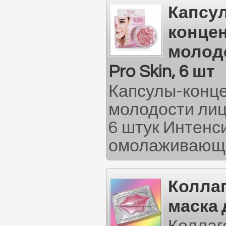
Капсу
концен
молодо
Pro Skin, 6 шт
Капсулы-конце
молодости лица
6 штук Интенс
омолаживающи
Колла
маска 