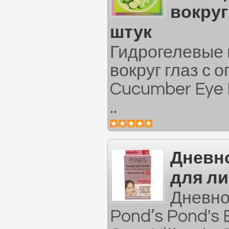
вокруг
штук
Гидрогелевые 
вокруг глаз с 
Cucumber Eye
..
Дневн
для ли
Дневно
Pond’s Pond's B