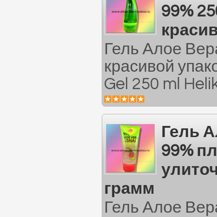
99% 25
красив
Гель Алое Вер
красивой упако
Gel 250 ml Helik
Гель А
99% п
улито
грамм
Гель Алое Вер