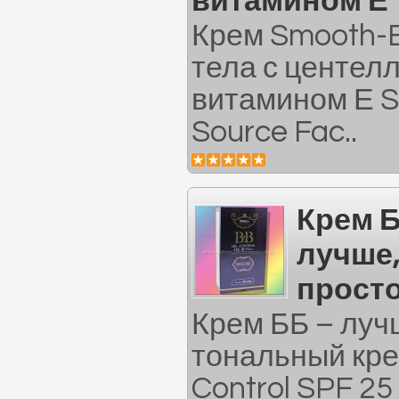
витамином Е
Крем Smooth-E
тела с центелл
витамином Е S
Source Fac..
Крем Б
лучше,
просто
Крем ББ – луч
тональный крем
Control SPF 25