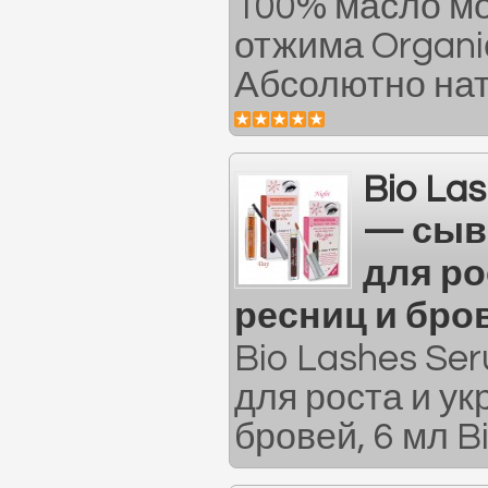
100% масло мо
отжима Organi
Абсолютно нат
Bio La
— сыв
для ро
ресниц и бров
Bio Lashes Se
для роста и у
бровей, 6 мл B