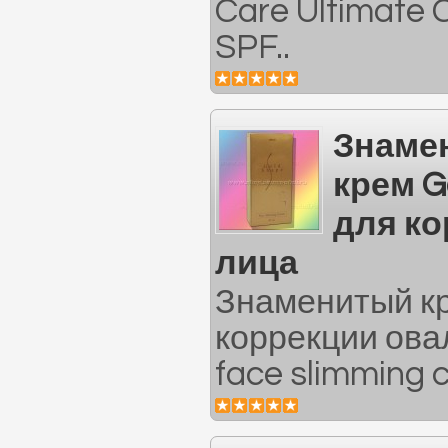
Care Ultimate 
SPF..
Знаме
крем G
для ко
лица
Знаменитый кр
коррекции ова
face slimming c