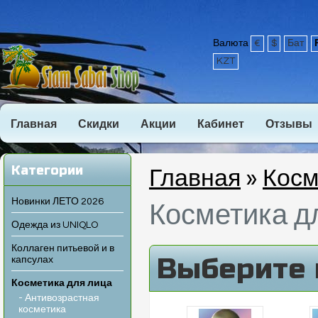
Валюта
€
$
Бат
KZT
Главная
Скидки
Акции
Кабинет
Отзывы
Категории
Главная
»
Косм
Новинки ЛЕТО 2026
Косметика д
Одежда из UNIQLO
Коллаген питьевой и в
Выберите 
капсулах
Косметика для лица
- Антивозрастная
косметика