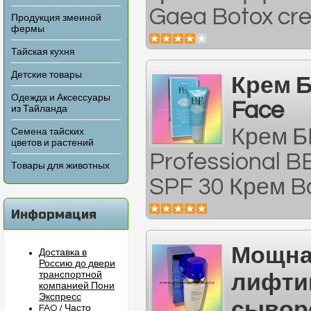
Gaea Botox cre
Продукция змеиной
фермы
Тайская кухня
Детские товары
Крем Б
Одежда и Аксессуары
Face
из Тайланда
Крем Б
Семена тайских
цветов и растений
Professional 
Товары для животных
SPF 30 Крем Ba
Информация
Мощна
Доставка в
Россию до двери
транспортной
лифти
компанией Пони
Экспресс
сыворо
FAQ / Часто