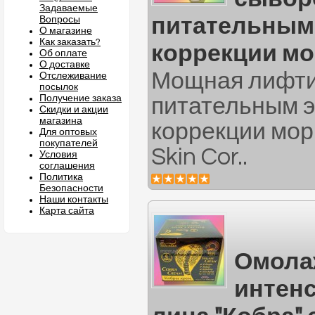
Задаваемые
питательным
Вопросы
О магазине
Как заказать?
коррекции м
Об оплате
О доставке
Мощная лифти
Отслеживание
посылок
Получение заказа
питательным 
Скидки и акции
магазина
коррекции морщ
Для оптовых
покупателей
Skin Cor..
Условия
соглашения
Политика
Безопасности
Наши контакты
Карта сайта
Омола
интен