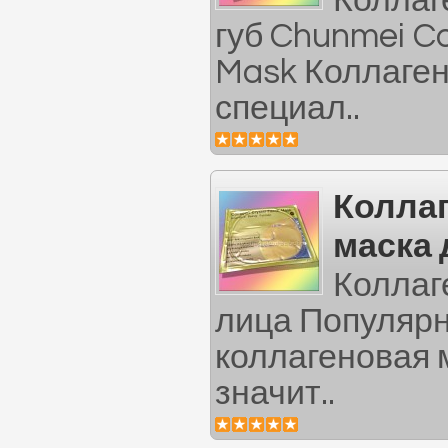
Коллаг
губ Chunmei Co
Mask Коллаген
специал..
Колла
маска 
Коллаг
лица Популяр
коллагеновая 
значит..