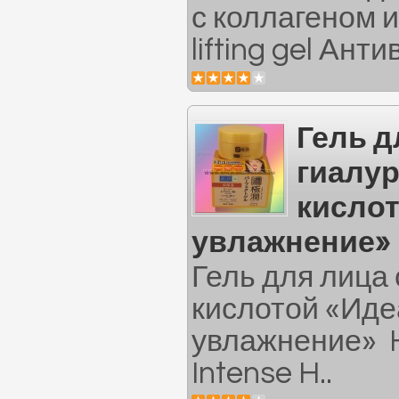
с коллагеном 
lifting gel Ант
Гель д
гиалу
кисло
увлажнение» 
Гель для лица
кислотой «Ид
увлажнение» H
Intense H..