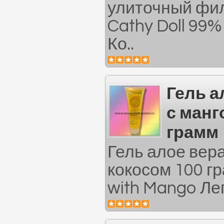
улиточный фил
Cathy Doll 99% 
Ко..
Гель а
с манг
грамм
Гель алое вера
кокосом 100 гр
with Mango Лег