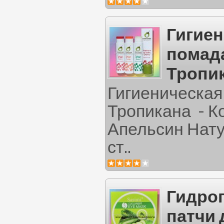
Гигиен
помада
Тропи
Гигиеническая
Тропикана - К
Апельсин Нат
ст..
Гидро
патчи 