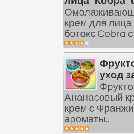
лица "Кобра"
Омолаживающ
крем для лица
ботокс Cobra c
Фрукт
уход з
Фрукто
Ананасовый кр
крем с Франжи
ароматы..