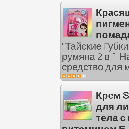
Крася
пигмен
помада
"Тайские Губки"
румяна 2 в 1 
средство для м
Крем S
для ли
тела с