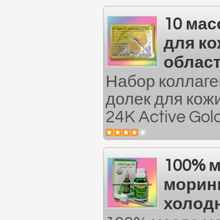
10 мас
для ко
област
Набор коллаге
долек для кож
24K Active Gold
100% 
морин
холод