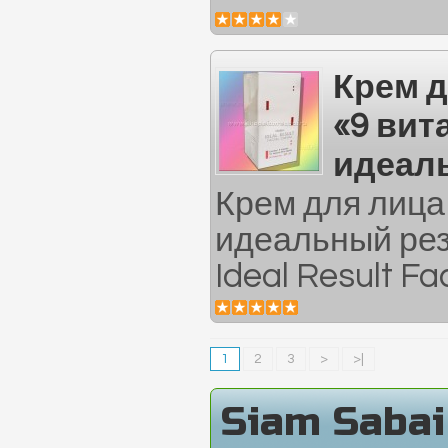
Крем д
«9 вит
идеал
Крем для лица
идеальный рез
Ideal Result Fa
1
2
3
>
>|
Siam Saba