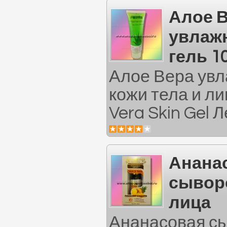
Алое 
увлаж
гель 1
Алое Вера ув
кожи тела и ли
Vera Skin Gel Л
Анана
сывор
лица
Ананасовая сы