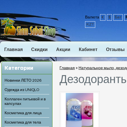
Валюта
€
$
Бат
KZT
Главная
Скидки
Акции
Кабинет
Отзывы
Категории
Главная
»
Натуральное мыло, дезо
Дезодорант
Новинки ЛЕТО 2026
Одежда из UNIQLO
Коллаген питьевой и в
капсулах
Косметика для лица
Косметика для тела