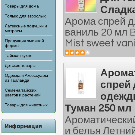
Товары для дома
Сладка
Только для взрослых
Арома спрей д
Латексные подушки и
ваниль 20 мл B
матрасы
Mist sweet vani
Продукция змеиной
фермы
Тайская кухня
Детские товары
Арома
Одежда и Аксессуары
из Тайланда
спрей 
Семена тайских
одежд
цветов и растений
Товары для животных
Туман 250 мл
Ароматически
Информация
и белья Летни