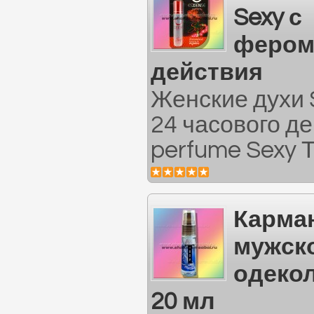
Sexy с
фером
действия
Женские духи 
24 часового д
perfume Sexy Т
Карма
мужск
одекол
20 мл