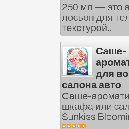
250 мл — это
лосьон для те
текстурой..
Саше-
арома
для во
салона авто
Саше-ароматиз
шкафа или сал
Sunkiss Bloomin