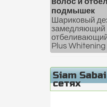
волос и отб
подмышек
Шариковый де
замедляющий р
отбеливающий
Plus Whitening 
Siam Saba
сетях