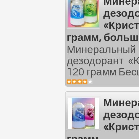
Минер
дезод
«Крист
грамм, боль
Минеральный
дезодорант «К
120 грамм Бес
Минер
дезод
«Крист