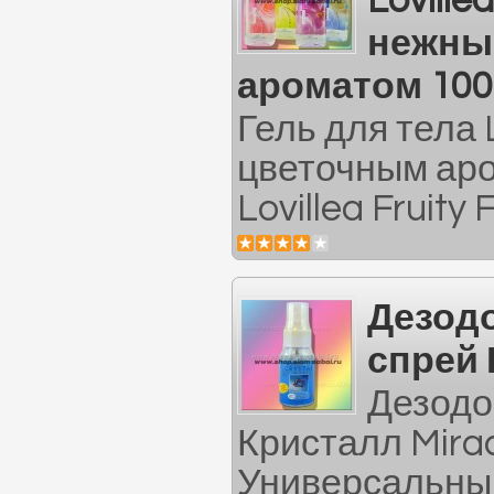
Lovillea
нежны
ароматом 100
Гель для тела 
цветочным ар
Lovillea Fruity 
Дезод
спрей
Дезодо
Кристалл Mirac
Универсальны