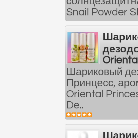
солнцезащитна
Snail Powder S
Шарик
дезод
Orienta
Шариковый де
Принцесс, аро
Oriental Prince
De..
Шарик