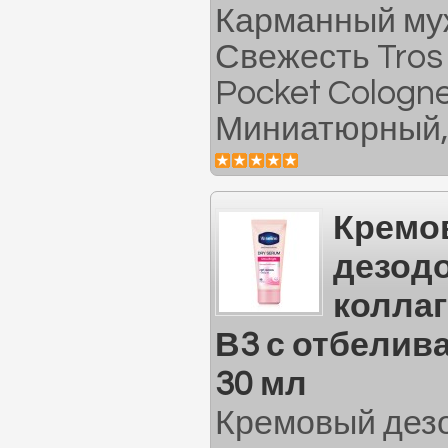
Карманный му
Свежесть Tros 
Pocket Cologn
Миниатюрный,.
Кремо
дезодо
колла
В3 с отбели
30 мл
Кремовый дезо