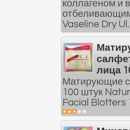
коллагеном и 
отбеливающим
Vaseline Dry Ul.
Матир
салфе
лица 1
Матирующие с
100 штук Natu
Facial Blotter