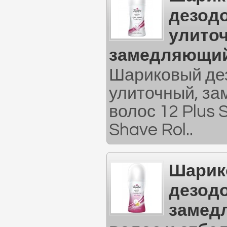
дезод
улито
замедляющий
Шариковый де
улиточный, з
волос 12 Plus 
Shave Rol..
Шарик
дезодо
замед