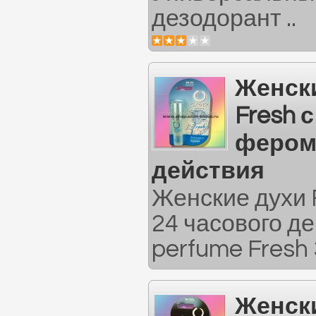
дезодорант ..
Женск
Fresh с
фером
действия
Женские духи 
24 часового д
perfume Fresh 3
Женск