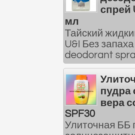
спрей 
мл
Тайский жидки
U&I Без запаха 
deodorant spra
Улито
пудра 
вера 
SPF30
Улиточная ББ 