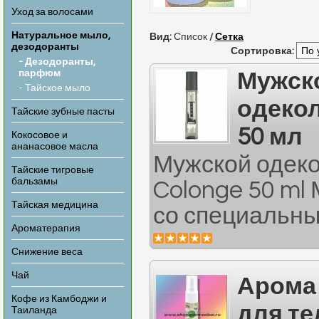
Уход за волосами
Натуральное мыло,
Вид:
Список
/
Сетка
дезодоранты
Сортировка:
- Дезодоранты,
парфюм
Мужск
- Тайское мыло
одекол
Тайские зубные пасты
50 мл
Кокосовое и
ананасовое масла
Мужской одеко
Тайские тигровые
бальзамы
Colonge 50 ml
Тайская медицина
со специальны
Ароматерапия
Снижение веса
Чай
Арома
Кофе из Камбоджи и
для те
Таиланда