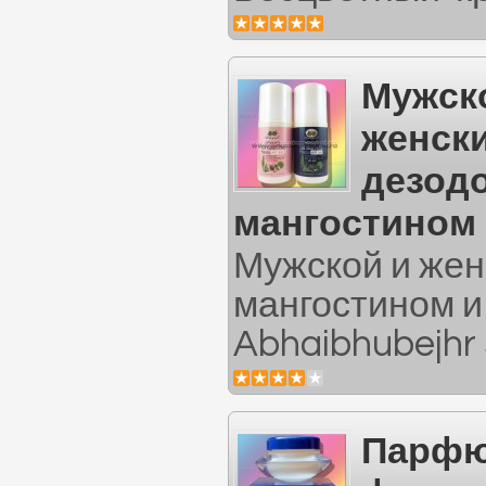
Мужск
женск
дезод
мангостином 
Мужской и жен
мангостином и
Abhaibhubejhr s
Парфю