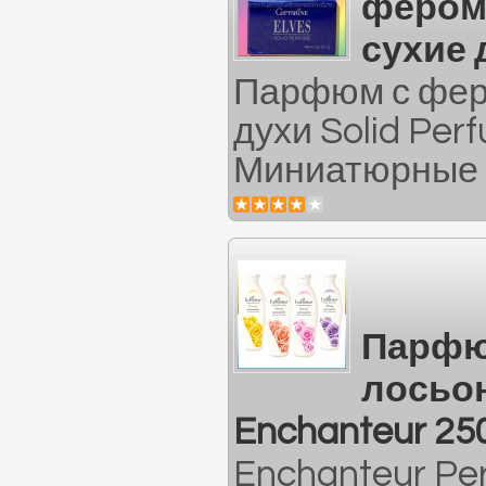
фером
сухие 
Парфюм с фер
духи Solid Perf
Миниатюрные о
Парфю
лосьон
Enchanteur 25
Enchanteur Pe