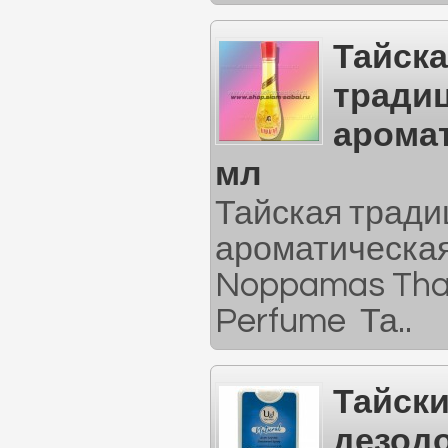
Тайск
тради
аромат
мл
Тайская трад
ароматическая
Noppamas Thai 
Perfume Та..
Тайск
дезод