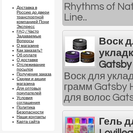
Rhythms of Na
Доставка в
Россию до двери
Line..
транспортной
компанией Пони
Экспресс
FAQ / Часто
Задаваемые
Воск д
Вопросы
О магазине
укладк
Как заказать?
Об оплате
О доставке
Gatsby
Отслеживание
посылок
Воск для уклад
Получение заказа
Скидки и акции
магазина
грамм Gatsby H
Для оптовых
покупателей
для волос Gatsb
Условия
соглашения
Политика
Безопасности
Наши контакты
Гель д
Карта сайта