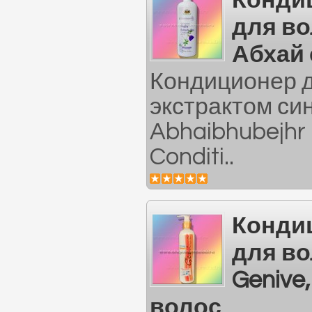
Конди
для в
Абхай 
Кондиционер д
экстрактом син
Abhaibhubejhr 
Conditi..
Конди
для в
Genive
волос