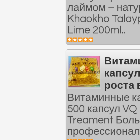
лаймом – нат
Khaokho Talay
Lime 200ml..
Витам
капсу
роста 
Витаминные ка
500 капсул VQ 
Treament Бол
профессиональ