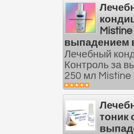
Лечеб
конди
Mistin
выпадением в
Лечебный конд
Контроль за в
250 мл Mistine 
Лечеб
тоник 
выпад