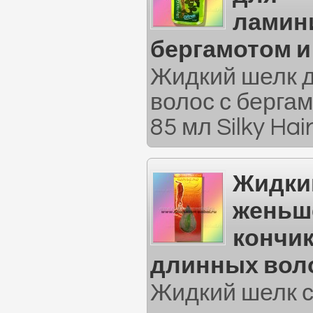
ламин
бергамотом и
Жидкий шелк 
волос с берга
85 мл Silky Hai
Жидки
женьш
кончик
длинных воло
Жидкий шелк 