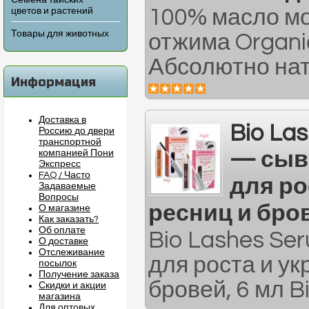
Семена тайских
100% масло мо
цветов и растений
Товары для животных
отжима Organi
Абсолютно нат
Информация
Доставка в
Bio La
Россию до двери
транспортной
— сыв
компанией Пони
Экспресс
FAQ / Часто
для ро
Задаваемые
Вопросы
ресниц и бров
О магазине
Как заказать?
Об оплате
Bio Lashes Se
О доставке
Отслеживание
для роста и у
посылок
Получение заказа
бровей, 6 мл B
Скидки и акции
магазина
Для оптовых