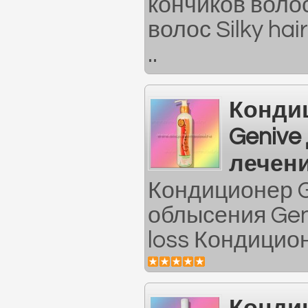
кончиков воло
волос Silky hai
..
Конди
Genive
лечен
Кондиционер G
облысения Geni
loss Кондицион