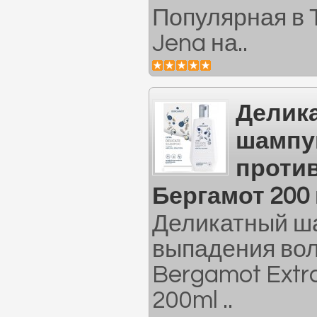
Популярная в 
Jena на..
Делик
шампу
проти
Бергамот 200
Деликатный ш
выпадения вол
Bergamot Extr
200ml ..