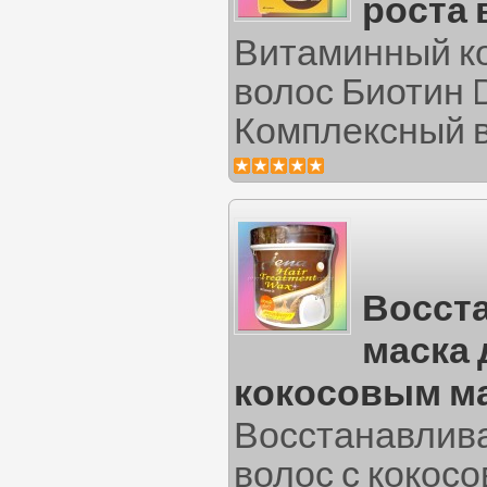
роста 
Витаминный ко
волос Биотин D
Комплексный в
Восст
маска 
кокосовым м
Восстанавлив
волос с кокос