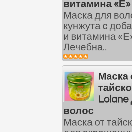
витамина «Е» 
Маска для вол
кунжута с доб
и витамина «Е»
Лечебна..
Маска 
тайск
Lolane
волос
Маска от тайс