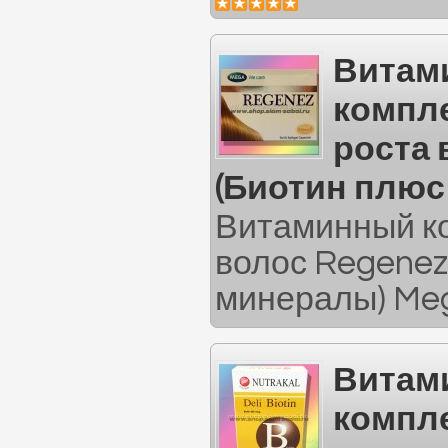
Витам
компл
роста 
(Биотин плюс
Витаминный ко
волос Regenez
минералы) Meg
Витам
компл