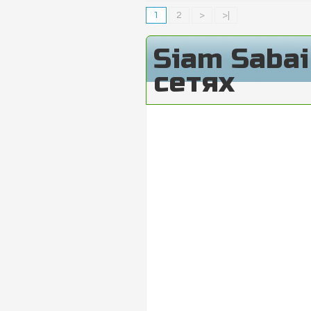
1
2
>
>|
Siam Saba
сетях