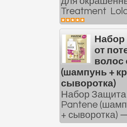
для окрашенны
Treatment Lola
Набор
от пот
волос 
(шампунь + к
сыворотка)
Набор Защита 
Pantene (шамп
+ сыворотка) —