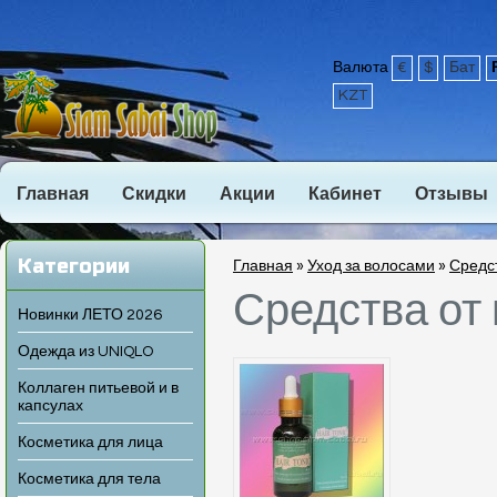
Валюта
€
$
Бат
KZT
Главная
Скидки
Акции
Кабинет
Отзывы
Категории
Главная
»
Уход за волосами
»
Средс
Средства от
Новинки ЛЕТО 2026
Одежда из UNIQLO
Коллаген питьевой и в
капсулах
Косметика для лица
Косметика для тела