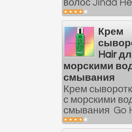
волос Jinda He
Крем
сывор
Hair д
морскими во
смывания
Крем сыворотк
с морскими во
смывания Go Ha