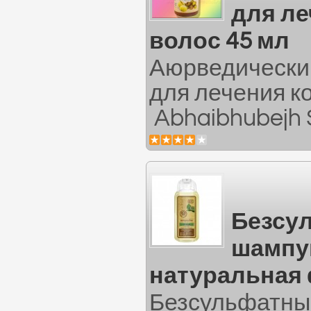
для ле
волос 45 мл
Аюрведический
для лечения к
Abhaibhubejh S
Безсу
шампу
натуральная
Безсульфатны