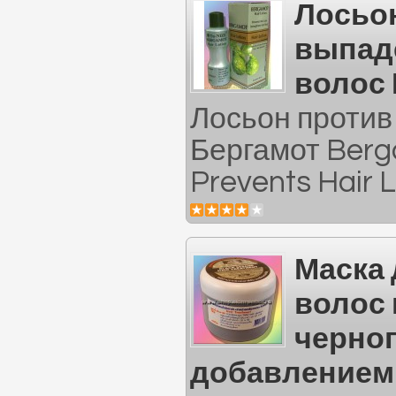
Лосьо
выпад
волос
Лосьон против
Бергамот Berga
Prevents Hair 
Маска
волос 
черног
добавлением