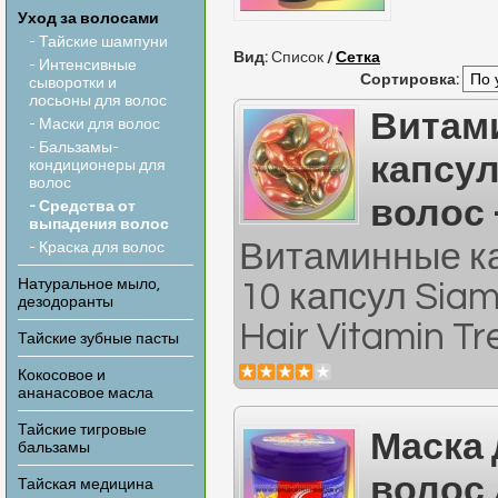
Уход за волосами
- Тайские шампуни
Вид:
Список
/
Сетка
- Интенсивные
Сортировка:
сыворотки и
лосьоны для волос
Витам
- Маски для волос
- Бальзамы-
капсу
кондиционеры для
волос
волос 
- Средства от
выпадения волос
Витаминные ка
- Краска для волос
Натуральное мыло,
10 капсул Siam
дезодоранты
Hair Vitamin Tr
Тайские зубные пасты
Кокосовое и
ананасовое масла
Тайские тигровые
Маска
бальзамы
волос
Тайская медицина