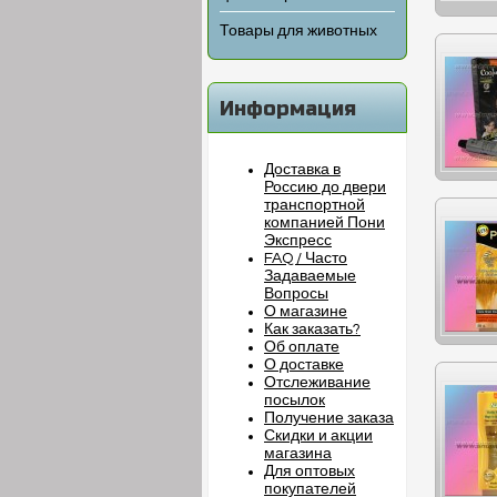
Товары для животных
Информация
Доставка в
Россию до двери
транспортной
компанией Пони
Экспресс
FAQ / Часто
Задаваемые
Вопросы
О магазине
Как заказать?
Об оплате
О доставке
Отслеживание
посылок
Получение заказа
Скидки и акции
магазина
Для оптовых
покупателей