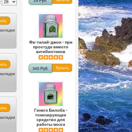
24 Руб.
:
закладки
Фа-талай-джон - при
простуде вместо
антибиотиков
345 Руб.
закладки
Гинкго Билоба -
тонизирующее
закладки
средство для
работы мозга