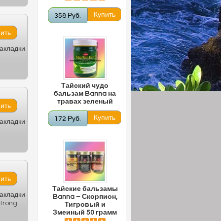
358 Руб.
закладки
Тайский чудо
бальзам Banna на
травах зеленый
172 Руб.
закладки
Тайские бальзамы
закладки
Banna – Скорпион,
Strong
Тигровый и
Змеиный 50 грамм