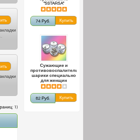
"5STAR5A"
74 Руб.
закладки
.
Сужающие и
противовоспалительные
шарики специально
закладки
для женщин
82 Руб.
раниц: 1)