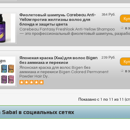
384 Руб.
Фиолетовый шампунь Carebeau Anti-
Yellow против желтизны волос для
блонда и защиты цвета
в 
Carebeau Fantasy Freshlook Anti-Yellow Shampoo
— это профессиональный фиолетовый шампунь, разрабо.
239 Руб.
Японская краска (Хна) для волос Bigen
без аммиака и перекиси
Японская краска для волос Bigen без
в 
аммиака и перекиси Bigen Colored Permanent
Powder Hair Dy..
Показано с 1 по 11 из 11 (ст
 Sabai в социальных сетях