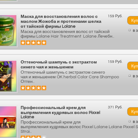
159 Руб.
Маска для восстановления волос с
маслом Жожоба и протеинами шелка
от тайской фирмы Lolane
в 
Маска для восстановления волос от тайской
фирмы Lolane Hair Treatment Lolane Лечебн..
159 Руб.
Оттеночный шампунь с экстрактом
синего чая и женьшенем
Оттеночный шампунь с экстрактом синего
в 
чая и женьшенем OK herbal Color Care Shampoo
Оттен..
371 Руб.
Профессиональный крем для
выпрямления кудрявых волос Pixxel
Lolane
в 
Профессиональный крем для
выпрямления кудрявых волос Pixxel Lolane Lolane Pixxel 
Strai..