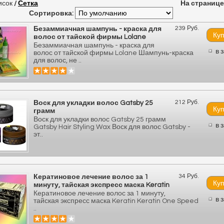
исок
/
Сетка
На странице
Сортировка:
239 Руб.
Безаммиачная шампунь - краска для
волос от тайской фирмы Lolane
Безаммиачная шампунь - краска для
в 
волос от тайской фирмы Lolane Шампунь-краска
для волос, не ..
212 Руб.
Воск для укладки волос Gatsby 25
грамм
Воск для укладки волос Gatsby 25 грамм
в 
Gatsby Hair Styling Wax Воск для волос Gatsby -
эт..
34 Руб.
Кератиновое лечение волос за 1
минуту, тайская экспресс маска Keratin
Кератиновое лечение волос за 1 минуту,
в 
тайская экспресс маска Keratin Keratin One Speed
..