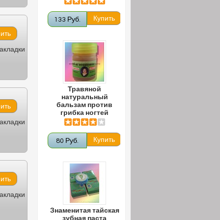
133 Руб.
закладки
Травяной
натуральный
бальзам против
грибка ногтей
закладки
80 Руб.
закладки
Знаменитая тайская
зубная паста