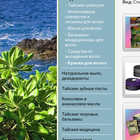
Вид:
Сп
- Тайские шампуни
- Интенсивные
сыворотки и
лосьоны для волос
- Маски для волос
- Бальзамы-
кондиционеры для
волос
- Средства от
выпадения волос
- Краска для волос
Натуральное мыло,
дезодоранты
Тайские зубные пасты
Кокосовое и
ананасовое масла
Тайские тигровые
бальзамы
Тайская медицина