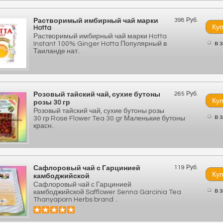
398 Руб.
Растворимый имбирный чай марки
Hotta
Растворимый имбирный чай марки Hotta
в 
Instant 100% Ginger Hotta Популярный в
Таиланде нат..
265 Руб.
Розовый тайский чай, сухие бутоны
розы 30 гр
Розовый тайский чай, сухие бутоны розы
в 
30 гр Rose Flower Tea 30 gr Маленькие бутоны
красн..
119 Руб.
Сафлоровый чай с Гарцинией
камбоджийской
Сафлоровый чай с Гарцинией
в 
камбоджийской Safflower Senna Garcinia Tea
Thanyaporn Herbs brand ..