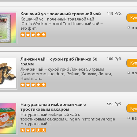
119 Руб.
Кошачий ус - почечный травяной чай
Кошачий ус - почечный травяной чай
Cat’s Wrisker Herbal Tea Почечный чай –
в 
это фит..
199 Руб.
Линчжи чай – сухой гриб Линчжи 50
грамм
Линчжи чай – сухой гриб Линчжи 50 грамм
в 
(Ganoderma Lucidum, Рейши, Линчжи, Линжи,
Reishi, Lin..
583 Руб.
Натуральный имбирный чай с
тростиковым сахаром
Натуральный имбирный чай с
в 
тростиковым сахаром Gingen instant beverage
Натуральный ..