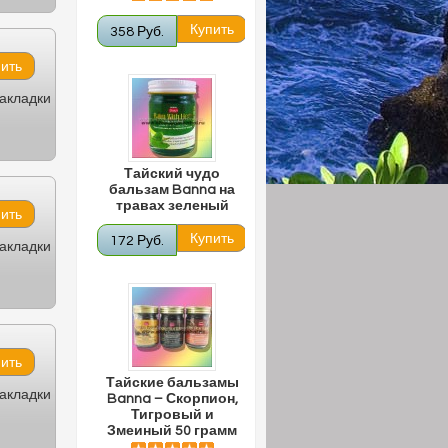
358 Руб.
закладки
Тайский чудо
бальзам Banna на
травах зеленый
172 Руб.
закладки
Тайские бальзамы
закладки
Banna – Скорпион,
Тигровый и
Змеиный 50 грамм