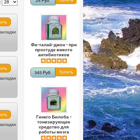
24 Руб.
:
закладки
Фа-талай-джон - при
простуде вместо
антибиотиков
345 Руб.
закладки
Гинкго Билоба -
тонизирующее
закладки
средство для
работы мозга