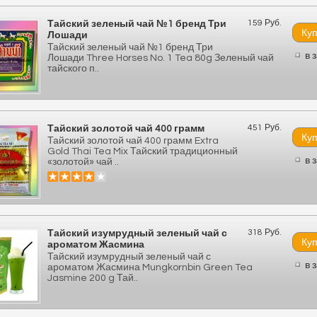
159 Руб.
Тайский зеленый чай №1 бренд Три
Лошади
Тайский зеленый чай №1 бренд Три
в 
Лошади Three Horses No. 1 Tea 80g Зеленый чай
тайского п..
451 Руб.
Тайский золотой чай 400 грамм
Тайский золотой чай 400 грамм Extra
Gold Thai Tea Mix Тайский традиционный
в 
«золотой» чай ..
318 Руб.
Тайский изумрудный зеленый чай с
ароматом Жасмина
Тайский изумрудный зеленый чай с
в 
ароматом Жасмина Mungkornbin Green Tea
Jasmine 200 g Тай..