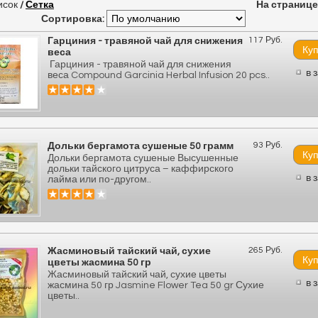
исок
/
Сетка
На странице
Сортировка:
117 Руб.
Гарциния - травяной чай для снижения
веса
Гарциния - травяной чай для снижения
в 
веса Compound Garcinia Herbal Infusion 20 pcs..
93 Руб.
Дольки бергамота сушеные 50 грамм
Дольки бергамота сушеные Высушенные
дольки тайского цитруса – каффирского
в 
лайма или по-другом..
265 Руб.
Жасминовый тайский чай, сухие
цветы жасмина 50 гр
Жасминовый тайский чай, сухие цветы
в 
жасмина 50 гр Jasmine Flower Tea 50 gr Сухие
цветы..