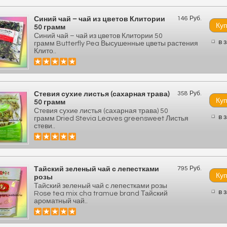
146 Руб.
Синий чай – чай из цветов Клитории
50 грамм
Синий чай – чай из цветов Клитории 50
в 
грамм Butterfly Pea Высушенные цветы растения
Клито..
358 Руб.
Стевия сухие листья (сахарная трава)
50 грамм
Стевия сухие листья (сахарная трава) 50
в 
грамм Dried Stevia Leaves greensweet Листья
стеви..
795 Руб.
Тайский зеленый чай с лепестками
розы
Тайский зеленый чай с лепестками розы
в 
Rose tea mix cha tramue brand Тайский
ароматный чай..