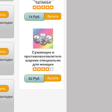
"5STAR5A"
74 Руб.
закладки
Сужающие и
противовоспалительные
закладки
шарики специально
для женщин
82 Руб.
закладки