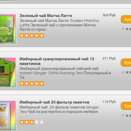
769 Руб.
Зеленый чай Матча Латте
Зеленый чай Матча Латте Truslen Matcha
Latte Зеленый чай c протеинами Матча
в 
Латте от прои..
371 Руб.
Имбирный гранулированный чай 10
пакетиков
Имбирный гранулированный тайский чай
в 
Instant Ginger 100% Ranong Tea Популярный в
Та..
119 Руб.
Имбирный чай 20 фильтр пакетов
Имбирный чай 20 фильтр пакетов Ginger
Tea Чай из растертого в порошок имбиря
в 
..