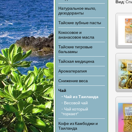
Вид:
Сп
Натуральное мыло,
дезодоранты
Тайские зубные пасты
Кокосовое и
ананасовое масла
Тайские тигровые
бальзамы
Тайская медицина
Ароматерапия
Снижение веса
Чай
- Чай из Таиланда
- Весовой чай
- Чай который
"торкает"
Кофе из Камбоджи и
Таиланда