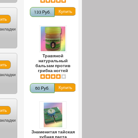
133 Руб.
закладки
Травяной
натуральный
бальзам против
грибка ногтей
закладки
80 Руб.
закладки
Знаменитая тайская
зубная паста