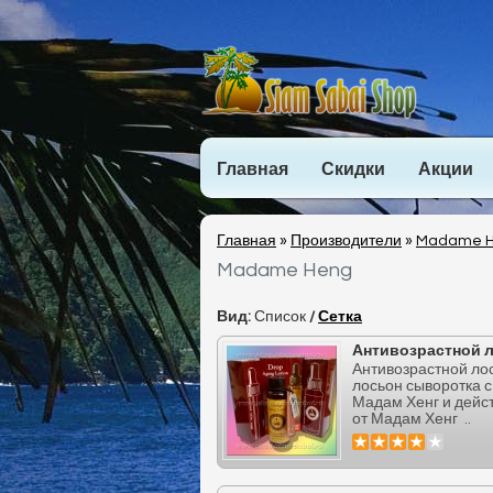
Главная
Скидки
Акции
Главная
»
Производители
»
Madame 
Madame Heng
Вид:
Список
/
Сетка
Антивозрастной л
Антивозрастной ло
лосьон сыворотка 
Мадам Хенг и дей
от Мадам Хенг ..