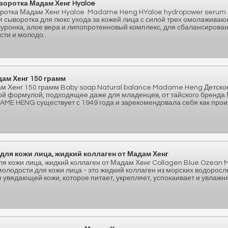
оротка Мадам Хенг Hyaloe
ротка Мадам Хенг Hyaloe Madame Heng HYaloe hydropower serum 
 сыворотка для люкс ухода за кожей лица с силой трех омолажива
луронка, алое вера и липопротеиновый комплекс, для сбалансирова
сти и молодо..
ам Хенг 150 грамм
м Хенг 150 грамм Baby soap Natural balance Madame Heng Детско
ой формулой, подходящее даже для младенцев, от тайского бренда 
AME HENG существует с 1949 года и зарекомендовала себя как про
для кожи лица, жидкий коллаген от Мадам Хенг
ля кожи лица, жидкий коллаген от Мадам Хенг Collagen Blue Ozean
олодости для кожи лица - это жидкий коллаген из морских водоросл
 увядающей кожи, которое питает, укрепляет, успокаивает и увлажня