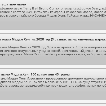
льфатное мыло
ьфатное мыло Merry Bell Brand Camphor soap Камфорное безсуль
жащее в составе 0,4% китайской камфоры, кокосовое масло, масло 
овое масло от тайского бренда Мадам Хенг. Тайская марка MADAME
.
мыла Мадам Хенг на 2026 год (3 разных мыла: снежинка, вареж
мыла Мадам Хенг на 2026 год, 3 разных аромата. Этот лимитирован
л сочетает натуральный уход за кожей, оригинальный дизайн и аро
ру праздника. Мыло Madame Heng новогодняя серия, набор из трёх 
 мыло Мадам Хенг 160 грамм или 45 грамм
мыло Мадам Хенг Известное и проверенное временем натуральное 
одителя Мадам Хенг. Тайская марка «MADAME HENG» существует с 194
работы зарекомендовала себя как производитель эффективных лече