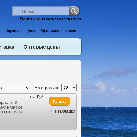
Войти
или
зарегистрироваться
)
Корзина покупок
Оформление заказа
ставка
Оптовые цены
На странице:
451 Руб.
зрастной
муле марки
в закладки
н сыворотка