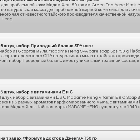
 для проблемной кожи Мадам Хенг 50 грамм Green Tea Acne Mask
тно натуральная маска для проблемной жирной кожи лица, для лече
еного чая от известного тайского производителя качественной нату
Heng...
6 штук, набор Природный баланс SPA care
набор из 6 сортов мыла Madame Heng SPA care soap 6ps *50 g Набо
ых сортов ароматного СПА натурального мыла от тайского производ
хенг набор Прородный баланс имеет уникальный травяной состав, в
 штук, набор с витаминами Е и С
штук, набор с витаминами Е и С Madame Heng Vitamin E & C Soap S
овке из 6 разных ароматов парфюмированного мыла, с витаминами Е
теля Мадам Хенг. Тайская марка MADAME HENG существует с 1949 го
на травах «Формула доктора Дженга» 150 гр