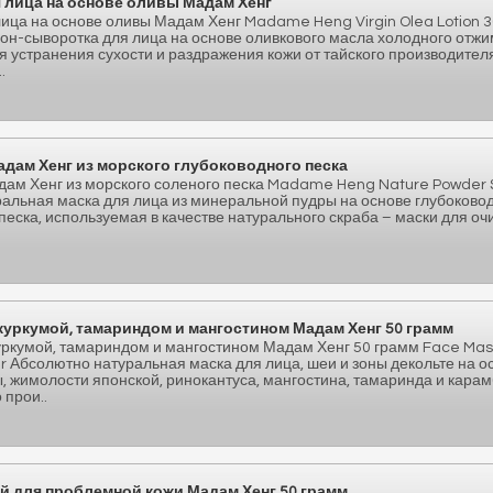
 лица на основе оливы Мадам Хенг
ица на основе оливы Мадам Хенг Madame Heng Virgin Olea Lotion 3
н-сыворотка для лица на основе оливкового масла холодного отжи
я устранения сухости и раздражения кожи от тайского производител
.
адам Хенг из морского глубоководного песка
дам Хенг из морского соленого песка Madame Heng Nature Powder 
ральная маска для лица из минеральной пудры на основе глубоково
песка, используемая в качестве натурального скраба – маски для о
 куркумой, тамариндом и мангостином Мадам Хенг 50 грамм
куркумой, тамариндом и мангостином Мадам Хенг 50 грамм Face Ma
 Абсолютно натуральная маска для лица, шеи и зоны декольте на о
, жимолости японской, ринокантуса, мангостина, тамаринда и кара
 прои..
й для проблемной кожи Мадам Хенг 50 грамм