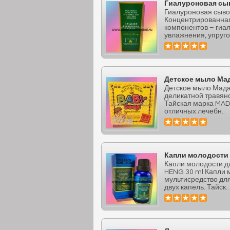
Гиалуроновая сыв
Гиалуроновая сыво
Концентрированная
компонентов – гиа
увлажнения, упруго
Детское мыло Мад
Детское мыло Мада
деликатной травян
Тайская марка MAD
отличных лечебн..
Капли молодости 
Капли молодости д
HENG 30 ml Капли м
мультисредство для
двух капель. Тайск..