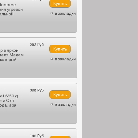
 Madame
ния угревой
в закладки
ральной
292 Руб.
р в яркой
ителя Мадам
в закладки
 который
398 Руб.
et 6*50 g
 и С от
в закладки
да, и за
146 Руб.