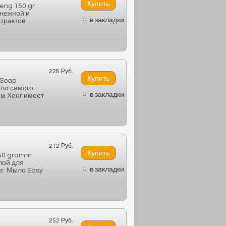
eng 150 gr
 нежной и
в закладки
страктов
228 Руб.
 Soap
ыло самого
в закладки
м Хенг имеет
212 Руб.
150 gramm
лой для
в закладки
г. Мыло Easy
252 Руб.