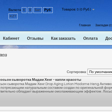
Товаров: 0 (0 Руб.)
Валюта
€
$
Бат
Руб.
KZT
Главная
Закладки (0
Кабинет
Отзывы
Как заказать
Оплата
До
Heng
Сортировка:
осьон сыворотка Мадам Хенг - капли красоты
сьон сыворотка Мадам Хенг Drop Aging Lotion Madame Heng Антиво
с потрясающим натуральным составом создан по оригинальной фор
ствительно обладает выраженным омолаживающим эффектом. Лосьо