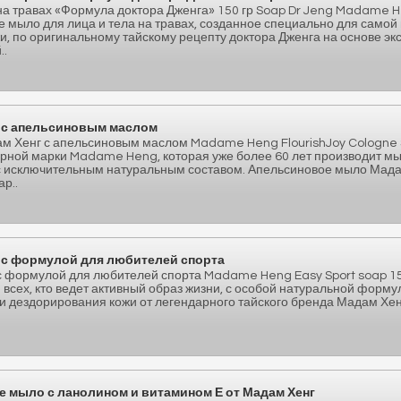
а травах «Формула доктора Дженга» 150 гр Soap Dr Jeng Madame H
 мыло для лица и тела на травах, созданное специально для самой
и, по оригинальному тайскому рецепту доктора Дженга на основе эк
..
 с апельсиновым маслом
м Хенг с апельсиновым маслом Madame Heng FlourishJoy Cologne
арной марки Madame Heng, которая уже более 60 лет производит м
 с исключительным натуральным составом. Апельсиновое мыло Мада
р..
 с формулой для любителей спорта
 формулой для любителей спорта Madame Heng Easy Sport soap 
всех, кто ведет активный образ жизни, с особой натуральной форму
и дездорирования кожи от легендарного тайского бренда Мадам Хен
е мыло с ланолином и витамином Е от Мадам Хенг