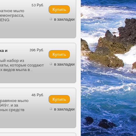
53 Руб.
фатное мыло
лемонграсса,
в закладки
 HENG
398 Руб.
ка и
ный набор из
в закладки
маты, которые создают
видов мыла в ..
48 Руб.
травяное мыло
9 г. и за
в закладки
бных средств