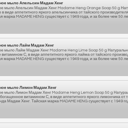
ное мыло Апельсин Мадам Хенг
ое мыло Апельсин Мадам Хенг Madame Heng Orange Soap 50 g На
в виде аппетитного яркого апельсинчика от тайского производител
я марка MADAME HENG существует с 1949 года, и за более чем 50 л
ное мыло Лайм Мадам Хенг
е мыло Лайм Мадам Хенг Madame Heng Lime Soap 50 g Натуральн
витамином С, в виде аппетитного яркого лайма от тайского произв
я марка MADAME HENG существует с 1949 года, и за более чем 50 лет
ное мыло Лимон Мадам Хенг
ое мыло Лимон Мадам Хенг Madame Heng Lemon Soap 50 g Натура
богащенное витамином С, в виде аппетитного яркого лимончика от т
нда Мадам Хенг. Тайская марка MADAME HENG существует с 1949 год