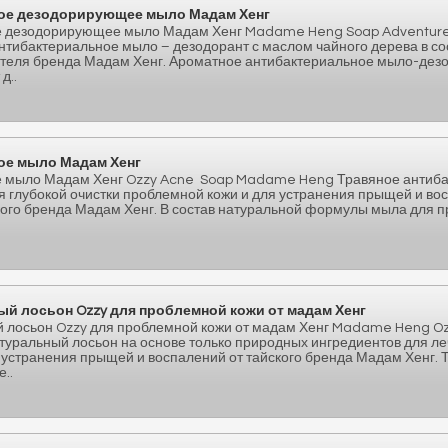
ое дезодорирующее мыло Мадам Хенг
 дезодорирующее мыло Мадам Хенг Madame Heng Soap Adventure C
нтибактериальное мыло – дезодорант с маслом чайного дерева в со
ителя бренда Мадам Хенг. Ароматное антибактериальное мыло-дез
д..
ое мыло Мадам Хенг
е мыло Мадам Хенг Ozzy Acne Soap Madame Heng Травяное антиб
я глубокой очистки проблемной кожи и для устранения прыщей и во
кого бренда Мадам Хенг. В состав натуральной формулы мыла для 
й лосьон Ozzy для проблемной кожи от мадам Хенг
 лосьон Ozzy для проблемной кожи от мадам Хенг Madame Heng O
Натуральный лосьон на основе только природных ингредиентов для л
 устранения прыщей и воспалений от тайского бренда Мадам Хенг. 
..