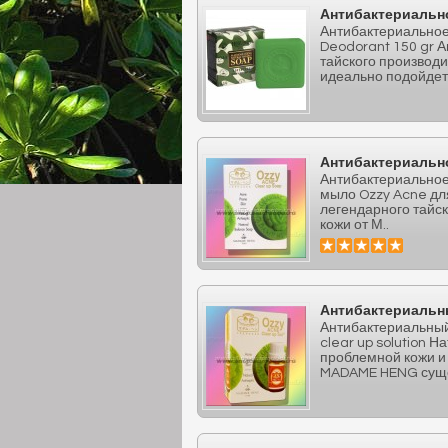
Антибактериальн
Антибактериальное
Deodorant 150 gr А
тайского производ
идеально подойдет 
Антибактериальн
Антибактериально
мыло Ozzy Acne дл
легендарного тайс
кожи от М..
Антибактериальны
Антибактериальный
clear up solution 
проблемной кожи и
MADAME HENG суще