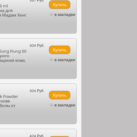
557 Руб.
0 ml
ма для
в закладки
я Мадам Хенг.
504 Руб.
Sung Rung 60
дного
в закладки
чищения кожи,
504 Руб.
sk Powder
снове
в закладки
мболы от
424 Руб.