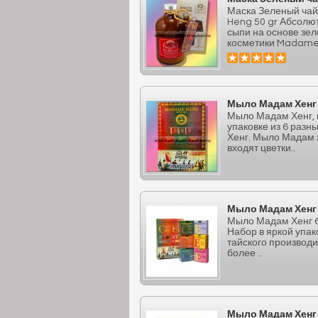
Маска Зеленый чай
Heng 50 gr Абсолю
сыпи на основе зел
косметики Madame 
Мыло Мадам Хенг 
Мыло Мадам Хенг, 
упаковке из 6 разн
Хенг. Мыло Мадам 
входят цветки..
Мыло Мадам Хенг 6
Мыло Мадам Хенг 6 
Набор в яркой упак
тайского производи
более ..
Мыло Мадам Хенг 