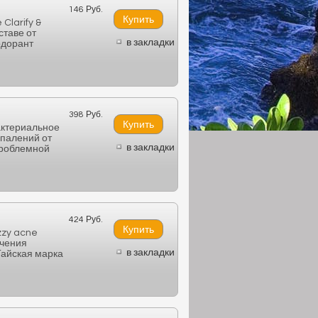
146 Руб.
larify &
ставе от
в закладки
одорант
398 Руб.
актериальное
спалений от
в закладки
проблемной
424 Руб.
zzy acne
ечения
в закладки
Тайская марка