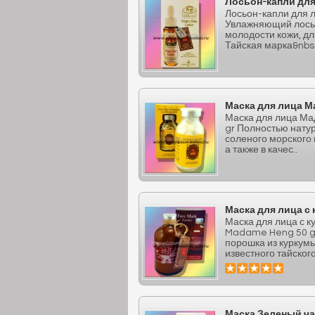
Лосьон-капли для
Лосьон-капли для л
Увлажняющий лосьо
молодости кожи, дл
Тайская марка&nbs.
Маска для лица М
Маска для лица Ма
gr Полностью нату
соленого морского 
а также в качес..
Маска для лица с
Маска для лица с 
Madame Heng 50 gr
порошка из куркумы
известного тайского
Маска Зеленый ча