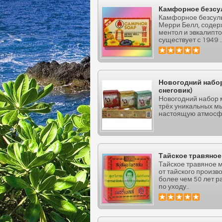
Камфорное безсу
Камфорное безсул
Мерри Белл, содер
ментол и эвкалипт
существует с 1949 .
Новогодний набор 
снеговик)
Новогодний набор 
трёх уникальных мы
настоящую атмосфе
Тайское травяное
Тайское травяное 
от тайского произв
более чем 50 лет 
по уходу..