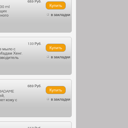
689 Руб.
30 ml
ющих
в закладки
нного
133 Руб.
е мыло с
Мадам Хенг.
в закладки
изводитель
689 Руб.
 MADAME
ей,
в закладки
ет кожу с