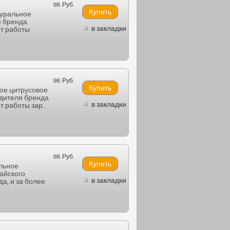
98 Руб.
туральное
я бренда
в закладки
ет работы
98 Руб.
ое цитрусовое
одителя бренда
в закладки
 работы зар..
98 Руб.
льное
айского
в закладки
а, и за более