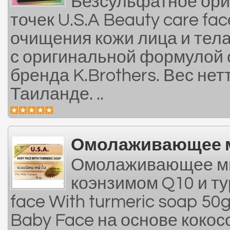
Безсульфатное ори
точек U.S.A Beauty care fa
очищения кожи лица и тела
с оригинальной формулой 
бренда K.Brothers. Вес нет
Таиланде. ..
Омолаживающее м
Омолаживающее мы
коэнзимом Q10 и ту
face With turmeric soap 
Baby Face на основе кокос