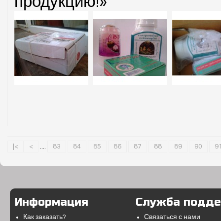
продукцию!»
|<
<
....
83
84
85
86
87
88
89
90
9
Информация
Служба подд
Как заказать?
Связаться с нами