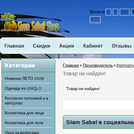
Валюта
€
$
Бат
KZT
Главная
Скидки
Акции
Кабинет
Отзывы
Категории
Главная
»
Производитель
»
Pannam
Товар не найден!
Новинки ЛЕТО 2026
Одежда из UNIQLO
Товар не найден!
Коллаген питьевой и в
капсулах
Косметика для лица
Siam Sabai в социальн
Косметика для тела
Уход за волосами