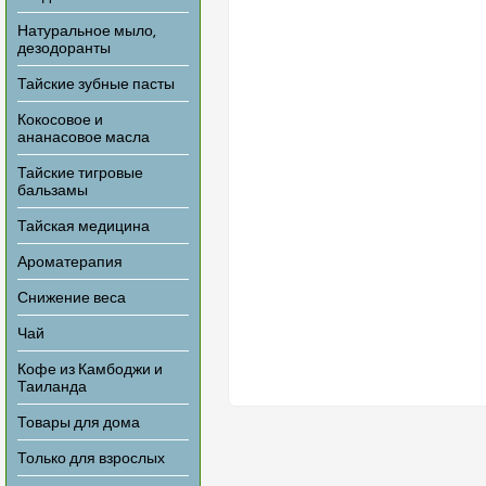
Натуральное мыло,
дезодоранты
Тайские зубные пасты
Кокосовое и
ананасовое масла
Тайские тигровые
бальзамы
Тайская медицина
Ароматерапия
Снижение веса
Чай
Кофе из Камбоджи и
Таиланда
Товары для дома
Только для взрослых