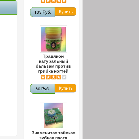
133 Руб.
Травяной
натуральный
бальзам против
грибка ногтей
80 Руб.
Знаменитая тайская
зубная паста