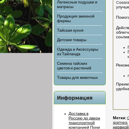
Латексные подушки и
Cassia
матрасы
улучше
Продукция змеиной
Помога
фермы
Действ
Тайская кухня
облегч
сонлив
Детские товары
Одежда и Аксессуары
из Тайланда
Семена тайских
Реком
цветов и растений
Товары для животных
Преиму
удобна
Информация
Доставка в
Метки:
Россию до двери
siamea
,
транспортной
нервной
компанией Пони