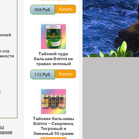
358 Руб.
ренней
 сна.
Тайский чудо
ожности
бальзам Banna на
травах зеленый
172 Руб.
,
Тайские бальзамы
Banna – Скорпион,
ia
Тигровый и
коение
Змеиный 50 грамм