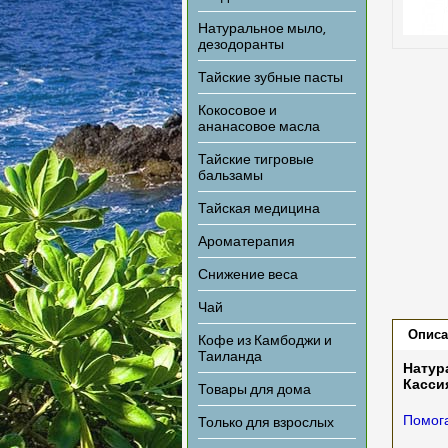
Натуральное мыло,
дезодоранты
Тайские зубные пасты
Кокосовое и
ананасовое масла
Тайские тигровые
бальзамы
Тайская медицина
Ароматерапия
Снижение веса
Чай
Описа
Кофе из Камбоджи и
Таиланда
Натур
Касси
Товары для дома
Помога
Только для взрослых