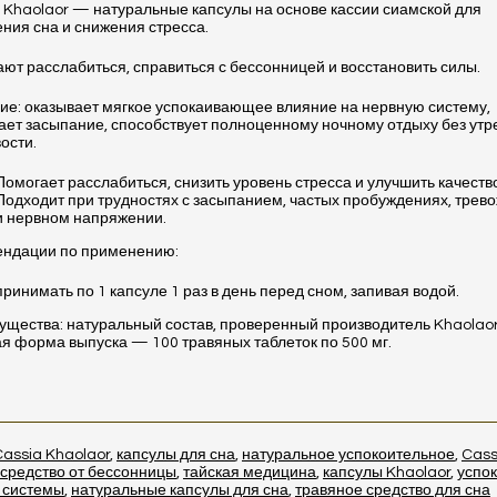
 Khaolaor — натуральные капсулы на основе кассии сиамской для
ния сна и снижения стресса.
ют расслабиться, справиться с бессонницей и восстановить силы.
ие: оказывает мягкое успокаивающее влияние на нервную систему,
ает засыпание, способствует полноценному ночному отдыху без ут
ости.
Помогает расслабиться, снизить уровень стресса и улучшить качество
Подходит при трудностях с засыпанием, частых пробуждениях, трев
и нервном напряжении.
ендации по применению:
принимать по 1 капсуле 1 раз в день перед сном, запивая водой.
щества: натуральный состав, проверенный производитель Khaolaor
я форма выпуска — 100 травяных таблеток по 500 мг.
Cassia Khaolaor
,
капсулы для сна
,
натуральное успокоительное
,
Cass
средство от бессонницы
,
тайская медицина
,
капсулы Khaolaor
,
успо
 системы
,
натуральные капсулы для сна
,
травяное средство для сна