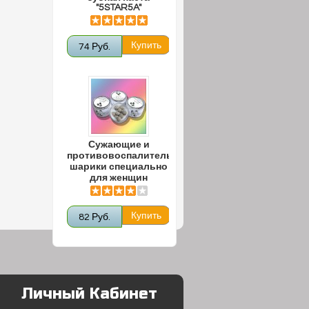
"5STAR5A"
74 Руб.
Сужающие и
противовоспалительные
шарики специально
для женщин
82 Руб.
Личный Кабинет