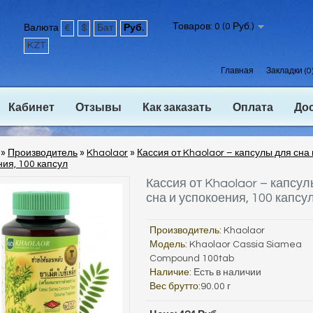
Товаров: 0 (0 Руб.)
Валюта
€
$
Бат
Руб.
KZT
Главная
Закладки (0
Кабинет
Отзывы
Как заказать
Оплата
До
»
Производитель
»
Khaolaor
»
Кассия от Khaolaor – капсулы для сна 
ия, 100 капсул
Кассия от Khaolaor – капсу
сна и успокоения, 100 капсу
Производитель:
Khaolaor
Модель:
Khaolaor Cassia Siamea
Compound 100tab
Наличие:
Есть в наличии
Вес брутто:
90.00 г