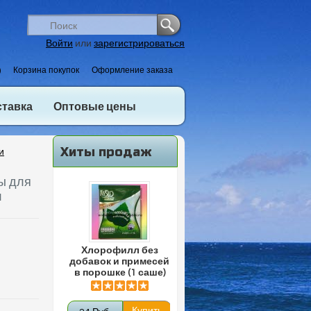
Войти
или
зарегистрироваться
)
Корзина покупок
Оформление заказа
ставка
Оптовые цены
Хиты продаж
и
лы для
л
Хлорофилл без
добавок и примесей
в порошке (1 саше)