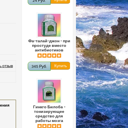
24 Руб.
Фа-талай-джон - при
простуде вместо
антибиотиков
ь отзыв
345 Руб.
тения
Гинкго Билоба -
тонизирующее
средство для
работы мозга