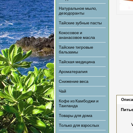
Натуральное мыло,
дезодоранты
Тайские зубные пасты
Кокосовое и
ананасовое масла
Тайские тигровые
бальзамы
Тайская медицина
Ароматерапия
Снижение веса
Чай
Описа
Кофе из Камбоджи и
Таиланда
Питье
Товары для дома
Только для взрослых