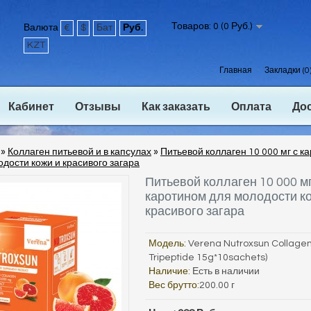
Товаров: 0 (0 Руб.)
Валюта
€
$
Бат
Руб.
KZT
Главная
Закладки (0
Кабинет
Отзывы
Как заказать
Оплата
До
»
Коллаген питьевой и в капсулах
»
Питьевой коллаген 10 000 мг с к
дости кожи и красивого загара
Питьевой коллаген 10 000 мг
каротином для молодости к
красивого загара
Модель:
Verena Nutroxsun Collage
Tripeptide 15g*10sachets)
Наличие:
Есть в наличии
Вес брутто:
200.00 г