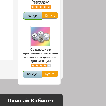
"5STAR5A"
74 Руб.
Сужающие и
противовоспалительные
шарики специально
для женщин
82 Руб.
Личный Кабинет