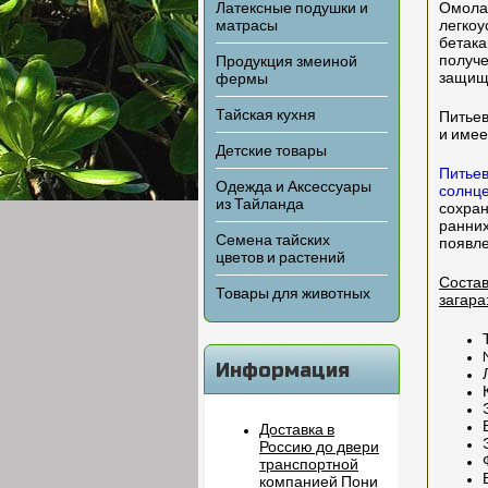
Латексные подушки и
Омола
матрасы
легкоу
бетака
получе
Продукция змеиной
защища
фермы
Тайская кухня
Питьев
и имее
Детские товары
Питьев
Одежда и Аксессуары
солнц
из Тайланда
сохран
ранних
Семена тайских
появле
цветов и растений
Состав
Товары для животных
загара
Информация
Доставка в
Россию до двери
транспортной
компанией Пони