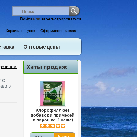
Войти
или
зарегистрироваться
)
Корзина покупок
Оформление заказа
ставка
Оптовые цены
Хиты продаж
аротином
 с
ожи и
n
Хлорофилл без
добавок и примесей
в порошке (1 саше)