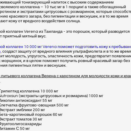
живающий тонизирующий напиток с высоким содержанием
свояемого коллагена – 10 тыс мг в 1 порции! а также обогащенный
ротином и экстрактами цитрусовых с розмарином, которые способст
нию красивого загара, без пигментации и веснушек, и в то же время
ют кожу от вредного воздействия солнца.
ой коллаген Verena из Таиланда - это порошок, который разводится 
т приятный мятный вкус.
ой коллаген 10 000 мг Verena поможет подготовить кожу к пребыва
е
, создаст защиту от вредного влияния ультрафиолета и в то же врем
ит молодость, упругость, эластичность кожи, предотвратит появлени
 морщинок, и в целом поможет получить ровный красивый загар без
ния пигментных пятен и веснушек.
 питьевого коллагена Верена с каротином для молодости кожи и кра
:
Трипептид коллагена 10 000 мг
Nutroxsun (экстракты цитрусовых и розмарина) 1000 мг
Ликопин антиоксидант 55 мг
Клетчатка фруктово-овощная 500 мг
Экстракт эмблики 200 мг
Бета-каротиновый порошок 60 мг
Экстракт томатов 30 мг
Фруктоолигосахариды
Витамин С 50 мг