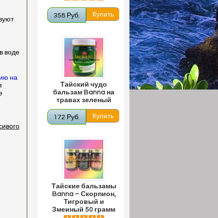
358 Руб.
вуют
в воде
нию на
Тайский чудо
я
бальзам Banna на
е
травах зеленый
172 Руб.
сивого
Тайские бальзамы
Banna – Скорпион,
Тигровый и
Змеиный 50 грамм