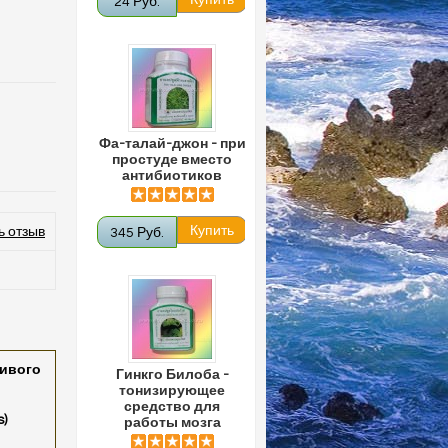
24 Руб.
Фа-талай-джон - при
простуде вместо
антибиотиков
ь отзыв
345 Руб.
сивого
Гинкго Билоба -
тонизирующее
средство для
)
работы мозга