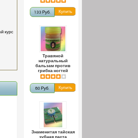
133 Руб.
ый курс
Травяной
натуральный
бальзам против
грибка ногтей
80 Руб.
Знаменитая тайская
зубная паста