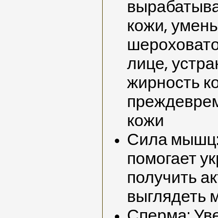
вырабатыва
кожи, умен
шероховато
лице, устр
жирность к
преждеврем
кожи
Сила мышц:
помогает у
получить
ак
выглядеть 
Сперма: Ув