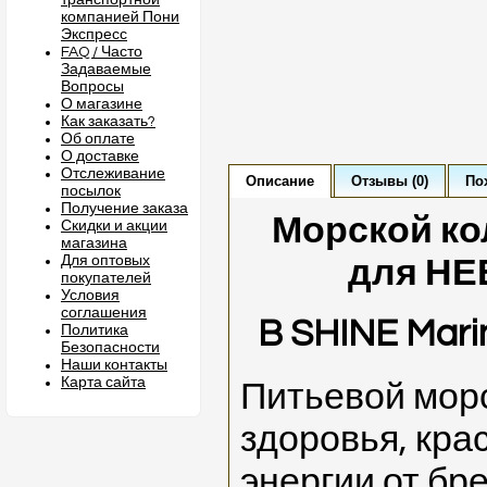
транспортной
компанией Пони
Экспресс
FAQ / Часто
Задаваемые
Вопросы
О магазине
Как заказать?
Об оплате
О доставке
Отслеживание
Описание
Отзывы (0)
По
посылок
Получение заказа
Морской ко
Скидки и акции
магазина
Для оптовых
для НЕ
покупателей
Условия
соглашения
B SHINE Marin
Политика
Безопасности
Наши контакты
Карта сайта
Питьевой морс
здоровья, кра
энергии от бр