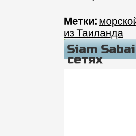
Метки:
морско
из Таиланда
Siam Saba
сетях