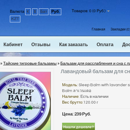
Товаров: 0 (0 Руб.)
Валюта
€
$
Бат
Руб.
KZT
Главная
Закладки (0
Кабинет
Отзывы
Как заказать
Оплата
До
»
Тайские тигровые бальзамы
»
Бальзам для расслабления и сна с 
Лавандовый бальзам для с
Модель:
Sleep Balm with lavander 
Balm ลาเวนเดอ
Наличие:
Есть в наличии
Вес брутто:
120.00 г
Цена: 239 Руб.
Нашли дешевле?