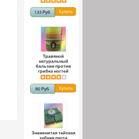
133 Руб.
Травяной
натуральный
бальзам против
грибка ногтей
80 Руб.
Знаменитая тайская
зубная паста