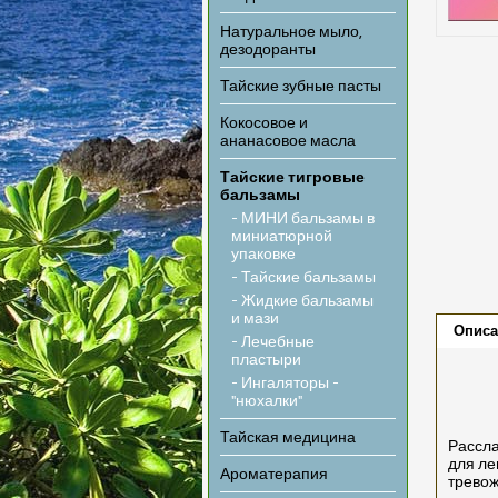
Натуральное мыло,
дезодоранты
Тайские зубные пасты
Кокосовое и
ананасовое масла
Тайские тигровые
бальзамы
- МИНИ бальзамы в
миниатюрной
упаковке
- Тайские бальзамы
- Жидкие бальзамы
и мази
Описа
- Лечебные
пластыри
- Ингаляторы -
"нюхалки"
Тайская медицина
Рассла
для ле
Ароматерапия
тревож