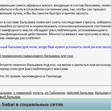
ивающая смесь эфирных масел, входящих в состав бальзама, помо
биться и быть в спокойном состоянии ума, так, чтобы сон пришел
венным путем, и Вы бы смогли быстро и крепко заснуть.
л в составе бальзама помогает снять последствия стресса, избавить
вшейся усталости и нормализовать психоэмоциональное состояние
т камфорного масла обладает расслабляющим, успокаивающим и
оинфекционным действиями. Ментол освежает, как прогулка в лесу, 
как лаванда расслабляет.
ный бальзам для ночи, когда Вам нужно успокоить свой ум или засну
 применения лавандового бальзама для сна:
Вотрите немного бальзама под нос, на виски и запястья или использ
перед сном для расслабляющего массажа
тто 30 грамм, произведено в Таиланде.
бальзам
,
с лавандой
,
купить
,
из Тайланда
,
тайский бальзам
,
бальзам д
вый бальзам
 Sabai в социальных сетях