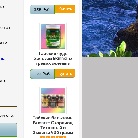
жет
358 Руб.
ся от
.
в то
Тайский чудо
ть.
бальзам Banna на
травах зеленый
172 Руб.
уйте
ля сна
,
Тайские бальзамы
Banna – Скорпион,
Тигровый и
Змеиный 50 грамм