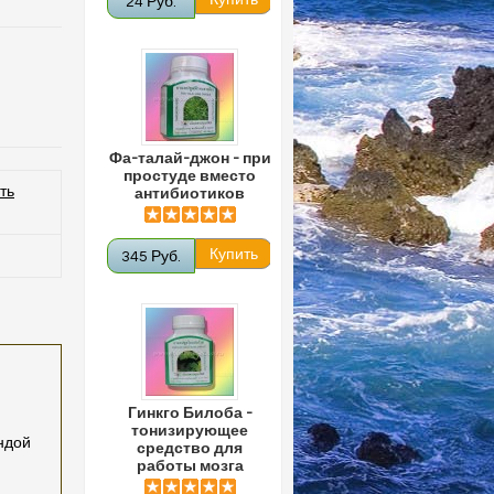
24 Руб.
Фа-талай-джон - при
простуде вместо
ть
антибиотиков
345 Руб.
Гинкго Билоба -
тонизирующее
ндой
средство для
работы мозга