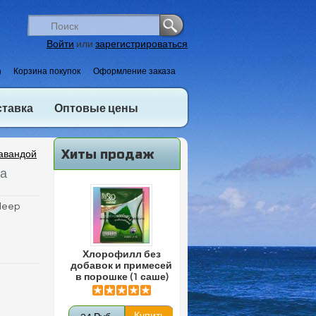
Войти
или
зарегистрироваться
)
Корзина покупок
Оформление заказа
ставка
Оптовые цены
Хиты продаж
лавандой
на
sleep
Хлорофилл без
добавок и примесей
в порошке (1 саше)