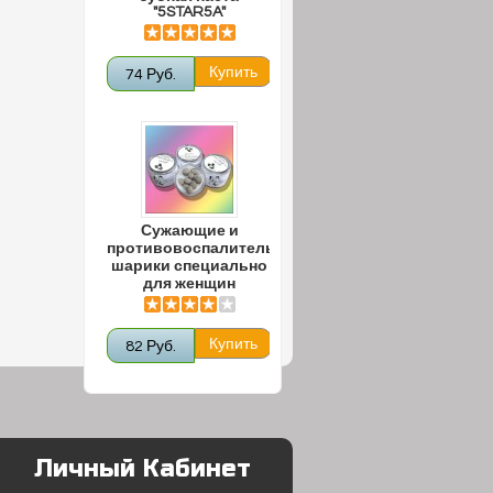
"5STAR5A"
74 Руб.
Сужающие и
противовоспалительные
шарики специально
для женщин
82 Руб.
Личный Кабинет