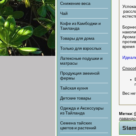
Снижение веса
Успока
рассла
Чай
естест
Кофе из Камбоджи и
Борнео
Таиланда
накопи
Арома
Товары для дома
против
время 
Только для взрослых
Идеаль
Латексные подушки и
матрасы
Способ
Продукция змеиной
фермы
Тайская кухня
Вес не
Детские товары
Одежда и Аксессуары
из Тайланда
Метки:
лавандо
Семена тайских
Siam
цветов и растений