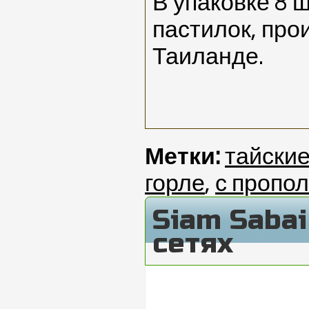
В упаковке 8 
пастилок, про
Таиланде.
Метки:
тайски
горле
,
с пропо
Siam Saba
сетях