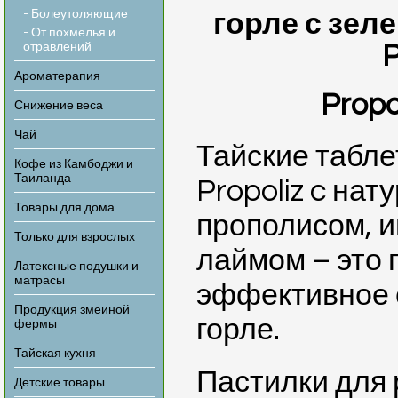
- Болеутоляющие
горле с зе
- От похмелья и
отравлений
P
Ароматерапия
Propo
Снижение веса
Чай
Тайские табле
Кофе из Камбоджи и
Таиланда
Propoliz c на
Товары для дома
прополисом, 
Только для взрослых
лаймом – это
Латексные подушки и
матрасы
эффективное с
Продукция змеиной
горле.
фермы
Тайская кухня
Пастилки для 
Детские товары