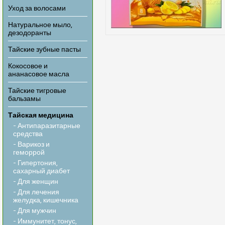
Уход за волосами
Натуральное мыло,
дезодоранты
Тайские зубные пасты
Кокосовое и
ананасовое масла
Тайские тигровые
бальзамы
Тайская медицина
- Антипаразитарные
средства
- Варикоз и
геморрой
- Гипертония,
сахарный диабет
- Для женщин
- Для лечения
желудка, кишечника
- Для мужчин
- Иммунитет, тонус,