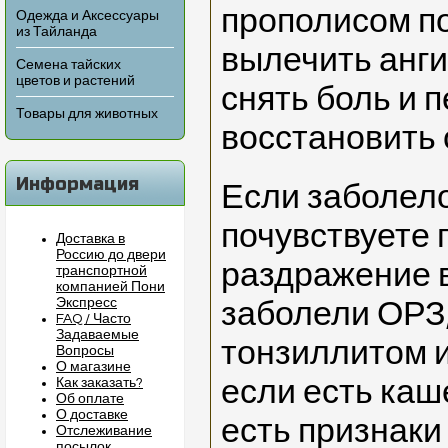
прополисом п
Одежда и Аксессуары
из Тайланда
вылечить анги
Семена тайских
цветов и растений
снять боль и 
Товары для животных
восстановить 
Информация
Если заболело
почувствуете 
Доставка в
Россию до двери
раздражение в
транспортной
компанией Пони
Экспресс
заболели ОРЗ,
FAQ / Часто
Задаваемые
тонзиллитом 
Вопросы
О магазине
если есть каш
Как заказать?
Об оплате
О доставке
есть признаки
Отслеживание
посылок