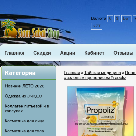
Валюта
€
$
Бат
KZT
Главная
Скидки
Акции
Кабинет
Отзывы
Категории
Главная
»
Тайская медицина
»
Прос
с зеленым прополисом Propoliz
Новинки ЛЕТО 2026
Одежда из UNIQLO
Коллаген питьевой и в
капсулах
Косметика для лица
Косметика для тела