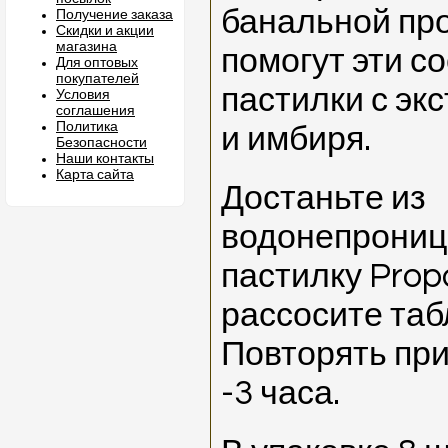
банальной про
Получение заказа
Скидки и акции
магазина
помогут эти с
Для оптовых
покупателей
пастилки с эк
Условия
соглашения
Политика
и имбиря.
Безопасности
Наши контакты
Карта сайта
Достаньте из
водонепрониц
пастилку Prop
рассосите табл
Повторять пр
-3 часа.