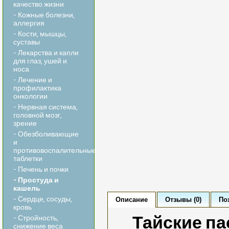
качество жизни
- Кожные болезни,
аллергия
- Кости, мышцы,
суставы
- Лекарства и капли
для глаз, ушей и
носа
- Лечение и
профилактика
онкологии
- Нервная система,
головной мозг,
зрение
- Обезболивающие
и
противовоспалительные
таблетки
- Печень и почки
- Простуда и
кашель
- Сердце, сосуды,
Описание
Отзывы (0)
По
кровь
Тайские па
- Стройность,
снижение веса