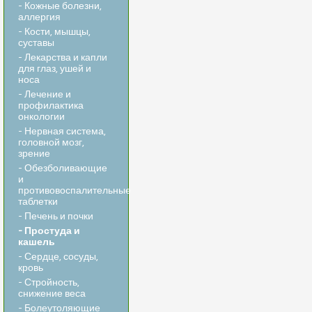
- Кожные болезни,
аллергия
- Кости, мышцы,
суставы
- Лекарства и капли
для глаз, ушей и
носа
- Лечение и
профилактика
онкологии
- Нервная система,
головной мозг,
зрение
- Обезболивающие
и
противовоспалительные
таблетки
- Печень и почки
- Простуда и
кашель
- Сердце, сосуды,
кровь
- Стройность,
снижение веса
- Болеутоляющие