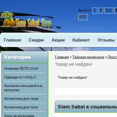
Валюта
€
$
Бат
KZT
Главная
Скидки
Акции
Кабинет
Отзывы
Категории
Главная
»
Тайская медицина
»
Прос
Товар не найден!
Новинки ЛЕТО 2026
Одежда из UNIQLO
Товар не найден!
Коллаген питьевой и в
капсулах
Косметика для лица
Siam Sabai в социальн
Косметика для тела
Уход за волосами