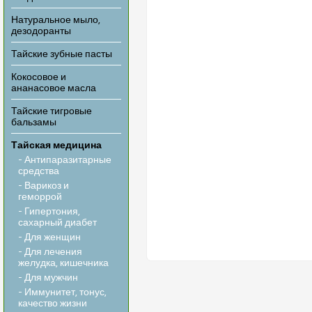
Натуральное мыло,
дезодоранты
Тайские зубные пасты
Кокосовое и
ананасовое масла
Тайские тигровые
бальзамы
Тайская медицина
- Антипаразитарные
средства
- Варикоз и
геморрой
- Гипертония,
сахарный диабет
- Для женщин
- Для лечения
желудка, кишечника
- Для мужчин
- Иммунитет, тонус,
качество жизни