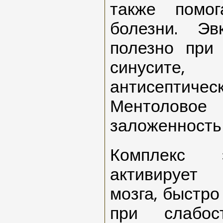
также помо
болезни. Эв
полезно при
синусит
антисептич
Ментолово
заложенность 
Комплекс 
активирует 
мозга, быстро
при слабос