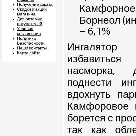
Получение заказа
Камфорное 
Скидки и акции
магазина
Борнеол (и
Для оптовых
покупателей
– 6,1%
Условия
соглашения
Политика
Безопасности
Ингалято
Наши контакты
Карта сайта
избавиться
насморка, 
поднести ин
вдохнуть па
Камфоровое 
борется с про
так как обл