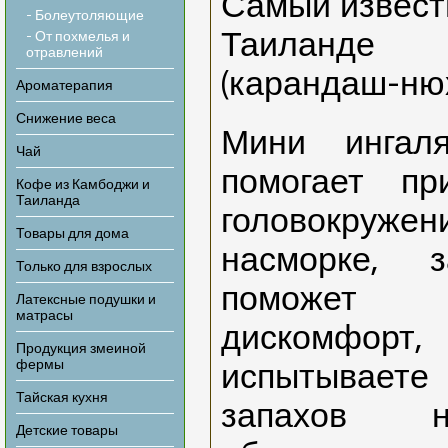
Самый извест
- Болеутоляющие
Таиланде 
- От похмелья и
отравлений
(карандаш-нюх
Ароматерапия
Снижение веса
Мини ингал
Чай
помогает пр
Кофе из Камбоджи и
Таиланда
головокруж
Товары для дома
насморке, 
Только для взрослых
поможет 
Латексные подушки и
матрасы
дискомфор
Продукция змеиной
фермы
испытываете
Тайская кухня
запахов 
Детские товары