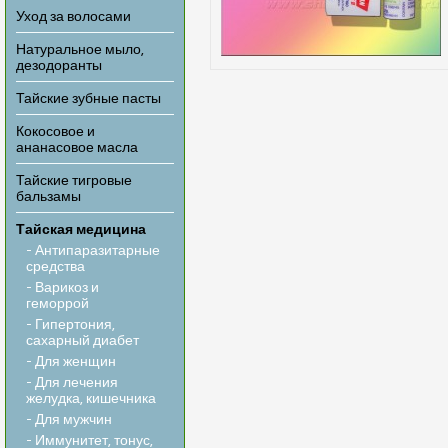
Уход за волосами
Натуральное мыло,
дезодоранты
Тайские зубные пасты
Кокосовое и
ананасовое масла
Тайские тигровые
бальзамы
Тайская медицина
- Антипаразитарные
средства
- Варикоз и
геморрой
- Гипертония,
сахарный диабет
- Для женщин
- Для лечения
желудка, кишечника
- Для мужчин
- Иммунитет, тонус,