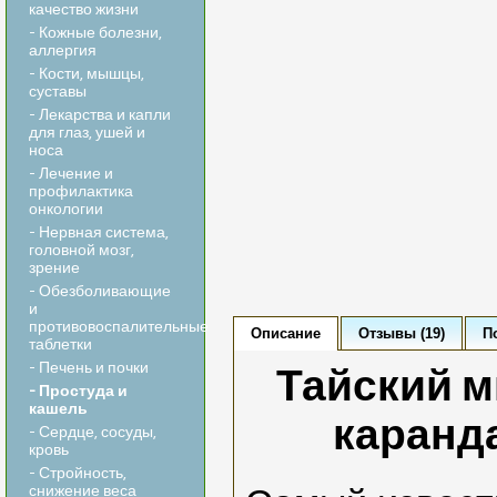
качество жизни
- Кожные болезни,
аллергия
- Кости, мышцы,
суставы
- Лекарства и капли
для глаз, ушей и
носа
- Лечение и
профилактика
онкологии
- Нервная система,
головной мозг,
зрение
- Обезболивающие
и
противовоспалительные
Описание
Отзывы (19)
П
таблетки
- Печень и почки
Тайский м
- Простуда и
кашель
каранда
- Сердце, сосуды,
кровь
- Стройность,
снижение веса