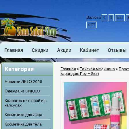
Валюта
€
$
Бат
KZT
Главная
Скидки
Акции
Кабинет
Отзывы
Категории
Главная
»
Тайская медицина
»
Прос
карандаш Poy – Sian
Новинки ЛЕТО 2026
Одежда из UNIQLO
Коллаген питьевой и в
капсулах
Косметика для лица
Косметика для тела