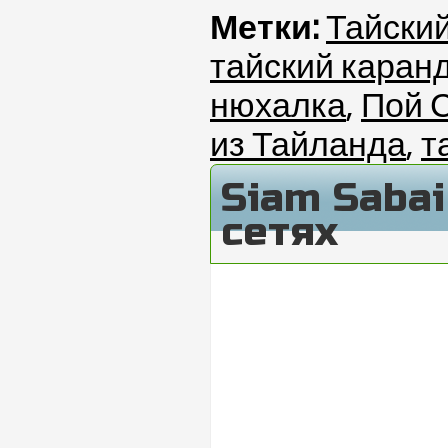
Метки:
Тайски
тайский каран
нюхалка
,
Пой 
из Тайланда
,
т
Siam Saba
сетях