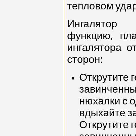
тепловом уда
Ингалятор
функцию, пл
ингалятора о
сторон:
Открутите 
завинченны
нюхалки с 
вдыхайте з
Открутите 