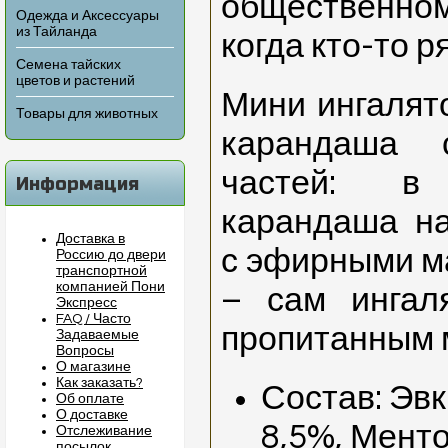
общественном
Одежда и Аксессуары
из Тайланда
когда кто-то р
Семена тайских
цветов и растений
Мини ингалят
Товары для животных
карандаша 
частей: в
Информация
карандаша на
Доставка в
с эфирными ма
Россию до двери
транспортной
компанией Пони
– сам ингал
Экспресс
FAQ / Часто
пропитанным 
Задаваемые
Вопросы
О магазине
Как заказать?
Состав: Эв
Об оплате
О доставке
8,5%, Мент
Отслеживание
посылок