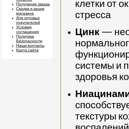
клетки от о
Получение заказа
Скидки и акции
стресса
магазина
Для оптовых
покупателей
Условия
Цинк
— нео
соглашения
Политика
нормальног
Безопасности
Наши контакты
Карта сайта
функциони
системы и 
здоровья к
Ниацинами
способству
текстуры к
воспалений