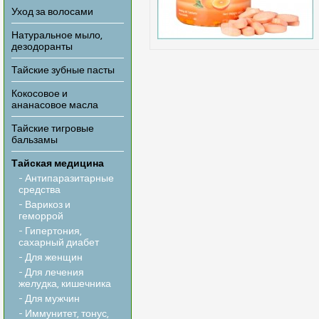
Уход за волосами
Натуральное мыло,
дезодоранты
Тайские зубные пасты
Кокосовое и
ананасовое масла
Тайские тигровые
бальзамы
Тайская медицина
- Антипаразитарные
средства
- Варикоз и
геморрой
- Гипертония,
сахарный диабет
- Для женщин
- Для лечения
желудка, кишечника
- Для мужчин
- Иммунитет, тонус,