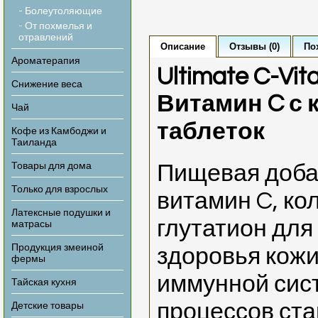
- Болеутоляющие
- От похмелья и
отравлений
Описание
Отзывы (0)
По
Ароматерапия
Ultimate C-Vit
Снижение веса
Витамин C с 
Чай
таблеток
Кофе из Камбоджи и
Таиланда
Товары для дома
Пищевая доба
Только для взрослых
витамин C, кол
Латексные подушки и
глутатион дл
матрасы
Продукция змеиной
здоровья кожи
фермы
иммунной сис
Тайская кухня
процессов ста
Детские товары