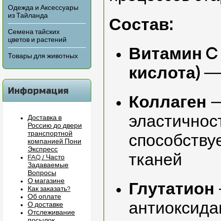
Одежда и Аксессуары
из Тайланда
Состав:
Семена тайских
цветов и растений
Витамин C
Товары для животных
кислота)
— 
Информация
Коллаген
—
эластичност
Доставка в
Россию до двери
транспортной
способству
компанией Пони
Экспресс
тканей
FAQ / Часто
Задаваемые
Вопросы
О магазине
Глутатион
Как заказать?
Об оплате
антиоксида
О доставке
Отслеживание
посылок