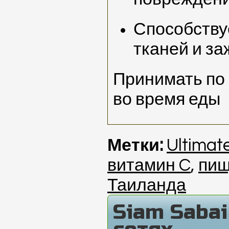
Способству
тканей и з
Принимать по 
во время еды
Метки:
Ultimate
витамин C
,
пищ
Таиланда
Siam Saba