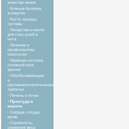
качество жизни
- Кожные болезни,
аллергия
- Кости, мышцы,
суставы
- Лекарства и капли
для глаз, ушей и
носа
- Лечение и
профилактика
онкологии
- Нервная система,
головной мозг,
зрение
- Обезболивающие
и
противовоспалительные
таблетки
- Печень и почки
- Простуда и
кашель
- Сердце, сосуды,
кровь
- Стройность,
снижение веса