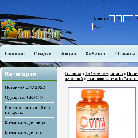
Валюта
€
$
Бат
KZT
Главная
Скидки
Акции
Кабинет
Отзывы
Категории
Главная
»
Тайская медицина
»
Прос
суточной дозировке Ultimate Brand 
Новинки ЛЕТО 2026
Одежда из UNIQLO
Коллаген питьевой и в
капсулах
Косметика для лица
Косметика для тела