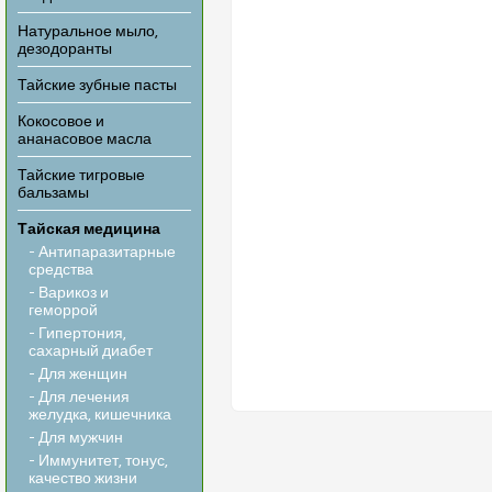
Натуральное мыло,
дезодоранты
Тайские зубные пасты
Кокосовое и
ананасовое масла
Тайские тигровые
бальзамы
Тайская медицина
- Антипаразитарные
средства
- Варикоз и
геморрой
- Гипертония,
сахарный диабет
- Для женщин
- Для лечения
желудка, кишечника
- Для мужчин
- Иммунитет, тонус,
качество жизни