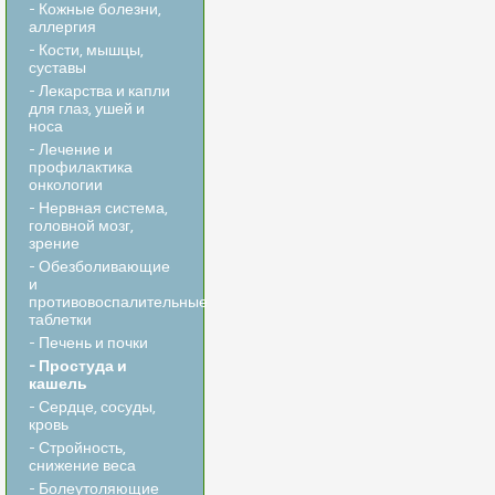
- Кожные болезни,
аллергия
- Кости, мышцы,
суставы
- Лекарства и капли
для глаз, ушей и
носа
- Лечение и
профилактика
онкологии
- Нервная система,
головной мозг,
зрение
- Обезболивающие
и
противовоспалительные
таблетки
- Печень и почки
- Простуда и
кашель
- Сердце, сосуды,
кровь
- Стройность,
снижение веса
- Болеутоляющие