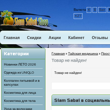
Валюта
€
$
Бат
KZT
Главная
Скидки
Акции
Кабинет
Отзывы
Категории
Главная
»
Тайская медицина
»
Прос
Товар не найден!
Новинки ЛЕТО 2026
Одежда из UNIQLO
Товар не найден!
Коллаген питьевой и в
капсулах
Косметика для лица
Siam Sabai в социальн
Косметика для тела
Уход за волосами