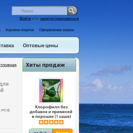
Войти
или
зарегистрироваться
)
Корзина покупок
Оформление заказа
ставка
Оптовые цены
Хиты продаж
тложная
 для
ой
Хлорофилл без
า M16
добавок и примесей
в порошке (1 саше)