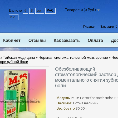
Товаров: 0 (0 Руб.)
Валюта
€
$
Бат
Руб.
KZT
Главная
Закладки (0
Кабинет
Отзывы
Как заказать
Оплата
До
»
Тайская медицина
»
Нервная система, головной мозг, зрение
»
Нео
при зубной боли
Обезболивающий
стоматологический раствор
моментального снятия зубн
боли
Модель:
M.16 Patar for toothache ย
Наличие:
Есть в наличии
Вес брутто:
30.00 г