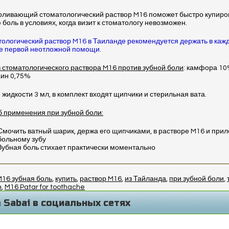
ливающий стоматологический раствор M16 поможет быстро купиро
 боль в условиях, когда визит к стоматологу невозможен.
ологический раствор M16 в Таиланде рекомендуется держать в каж
е первой неотложной помощи.
 стоматологического раствора M16 против зубной боли
: камфора 10
ин 0,75%
жидкости 3 мл, в комплект входят щипчики и стерильная вата.
 применения при зубной боли:
Смочить ватный шарик, держа его щипчиками, в растворе M16 и прил
больному зубу
Зубная боль стихает практически моментально
M16 зубная боль
,
купить
,
раствор M16
,
из Тайланда
,
при зубной боли
,
о
,
M16 Patar for toothache
 Sabai в социальных сетях