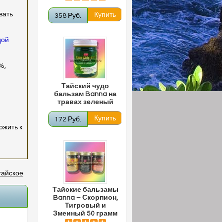
вать
358 Руб.
дой
%,
Тайский чудо
бальзам Banna на
травах зеленый
172 Руб.
ожить к
тайское
Тайские бальзамы
Banna – Скорпион,
Тигровый и
Змеиный 50 грамм