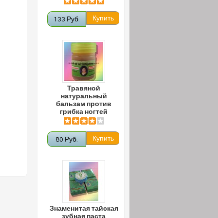
133 Руб.
Травяной
натуральный
бальзам против
грибка ногтей
80 Руб.
Знаменитая тайская
зубная паста