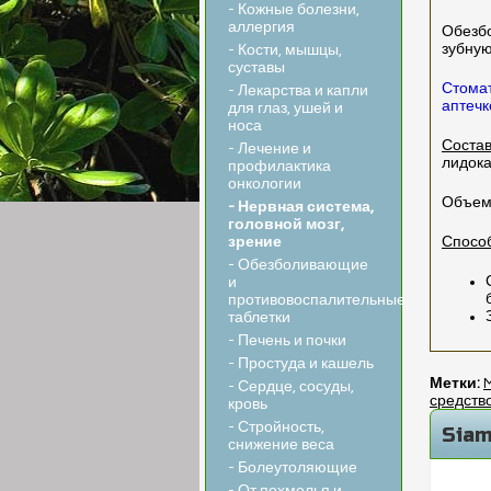
- Кожные болезни,
аллергия
Обезбо
зубную
- Кости, мышцы,
суставы
Стомат
- Лекарства и капли
аптечк
для глаз, ушей и
носа
Состав
- Лечение и
лидока
профилактика
онкологии
Объем 
- Нервная система,
головной мозг,
зрение
Способ
- Обезболивающие
и
противовоспалительные
таблетки
- Печень и почки
- Простуда и кашель
Метки:
- Сердце, сосуды,
средств
кровь
- Стройность,
Siam
снижение веса
- Болеутоляющие