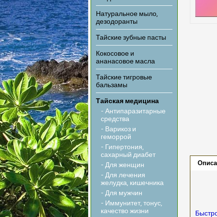
Натуральное мыло,
дезодоранты
Тайские зубные пасты
Кокосовое и
ананасовое масла
Тайские тигровые
бальзамы
Тайская медицина
- Антипаразитарные
средства
- Варикоз и
геморрой
- Гипертония,
сахарный диабет
Описа
- Для женщин
- Для лечения
желудка, кишечника
- Для мужчин
- Иммунитет, тонус,
качество жизни
Быстро