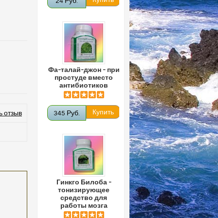
24 Руб.
Фа-талай-джон - при
простуде вместо
антибиотиков
ь отзыв
345 Руб.
Гинкго Билоба -
тонизирующее
средство для
работы мозга