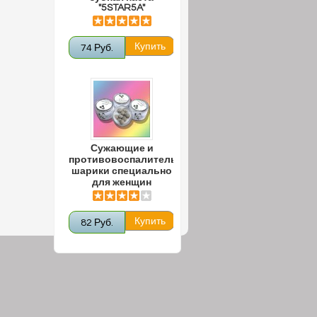
"5STAR5A"
74 Руб.
Сужающие и
противовоспалительные
шарики специально
для женщин
82 Руб.