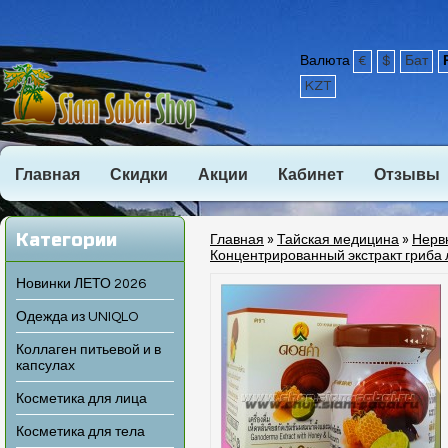
Валюта
€
$
Бат
KZT
Главная
Скидки
Акции
Кабинет
Отзывы
Категории
Главная
»
Тайская медицина
»
Нервн
Концентрированный экстракт гриба 
Новинки ЛЕТО 2026
Одежда из UNIQLO
Коллаген питьевой и в
капсулах
Косметика для лица
Косметика для тела