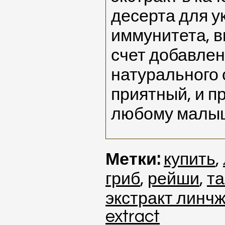
десерта для у
иммунитета, в
счет добавлен
натурального 
приятный, и п
любому малы
Метки:
купить
,
гриб
,
рейши
,
та
экстракт линч
extract