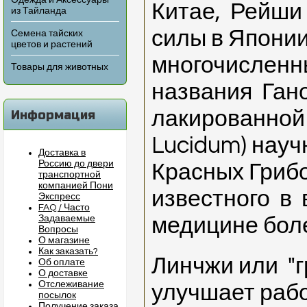
Одежда и Аксессуары
Китае, Рейши 
из Тайланда
силы в Япони
Семена тайских
цветов и растений
многочисленн
Товары для животных
названия Ган
лакированной
Информация
Lucidum) науч
Доставка в
Россию до двери
Красных Гриб
транспортной
компанией Пони
известного в 
Экспресс
FAQ / Часто
Задаваемые
медицине боле
Вопросы
О магазине
Как заказать?
Линчжи или "г
Об оплате
О доставке
Отслеживание
улучшает раб
посылок
Получение заказа