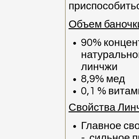
приспособитьс
Объем баночки
90% концен
натуральног
линчжи
8,9% мед
0,1 % витам
Свойства Лин
Главное св
- сильное 