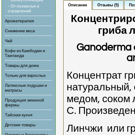
- Болеутоляющие
Описание
Отзывы (5)
По
- От похмелья и
отравлений
Концентрир
Ароматерапия
гриба 
Снижение веса
Чай
Ganoderma e
Кофе из Камбоджи и
a
Таиланда
Товары для дома
Концентрат г
Только для взрослых
натуральный,
Латексные подушки и
матрасы
медом, соком
Продукция змеиной
фермы
С. Произведен
Тайская кухня
Детские товары
Линчжи или гр