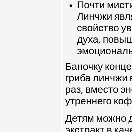
Почти мист
Линчжи явл
свойство у
духа, повы
эмоциональ
Баночку конце
гриба линчжи 
раз, вместо э
утреннего коф
Детям можно 
экстракт в ка