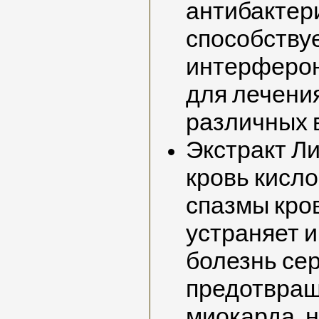
антибактер
способству
интерферо
для лечения
различных 
Экстракт Л
кровь кисл
спазмы кро
устраняет 
болезнь сер
предотвра
миокарда, 