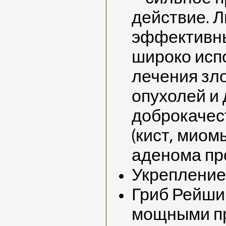
действие. Л
эффективны
широко исп
лечения зл
опухолей и
доброкачес
(кист, миом
аденома пр
Укрепление
Гриб Рейши
мощными п