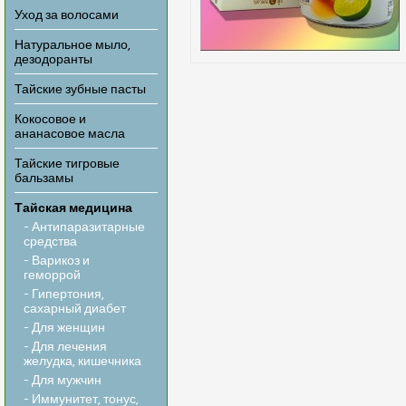
Уход за волосами
Натуральное мыло,
дезодоранты
Тайские зубные пасты
Кокосовое и
ананасовое масла
Тайские тигровые
бальзамы
Тайская медицина
- Антипаразитарные
средства
- Варикоз и
геморрой
- Гипертония,
сахарный диабет
- Для женщин
- Для лечения
желудка, кишечника
- Для мужчин
- Иммунитет, тонус,