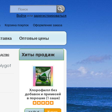
Войти
или
зарегистрироваться
)
Корзина покупок
Оформление заказа
ставка
Оптовые цены
Хиты продаж
дство
lygot
Хлорофилл без
добавок и примесей
в порошке (1 саше)