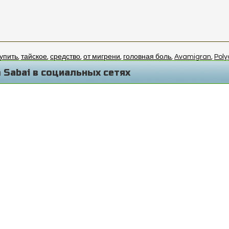
упить
,
тайское
,
средство
,
от мигрени
,
головная боль
,
Avamigran
,
Poly
 Sabai в социальных сетях