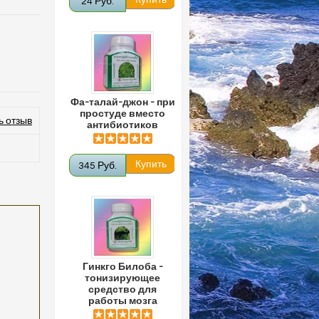
24 Руб.
Фа-талай-джон - при
простуде вместо
ь отзыв
антибиотиков
345 Руб.
Гинкго Билоба -
тонизирующее
средство для
работы мозга