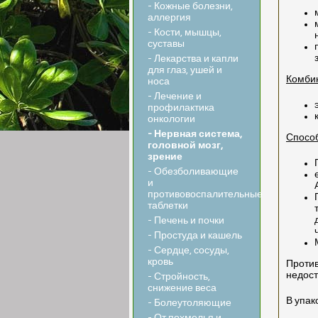
- Кожные болезни,
аллергия
- Кости, мышцы,
суставы
- Лекарства и капли
для глаз, ушей и
Комбин
носа
- Лечение и
профилактика
онкологии
- Нервная система,
Способ
головной мозг,
зрение
- Обезболивающие
и
противовоспалительные
таблетки
- Печень и почки
- Простуда и кашель
- Сердце, сосуды,
кровь
Против
недост
- Стройность,
снижение веса
В упак
- Болеутоляющие