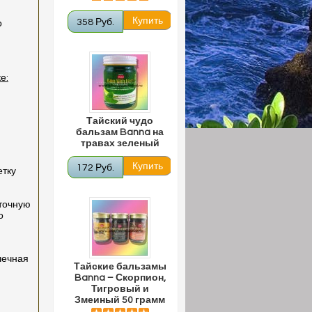
358 Руб.
о
е:
Тайский чудо
бальзам Banna на
травах зеленый
172 Руб.
етку
уточную
о
чечная
Тайские бальзамы
Banna – Скорпион,
Тигровый и
Змеиный 50 грамм