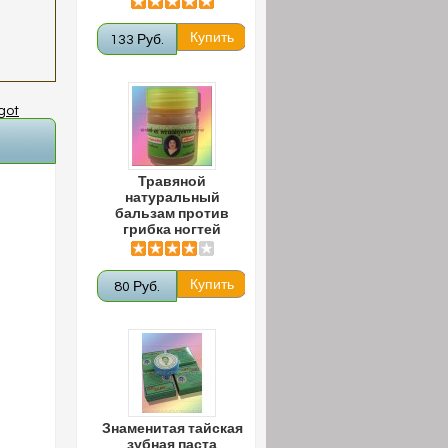
133 Руб.
got
Травяной
натуральный
бальзам против
грибка ногтей
80 Руб.
Знаменитая тайская
зубная паста