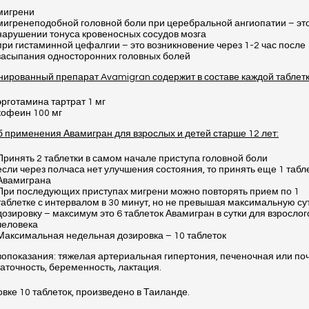
мигрени
мигренеподобной головной боли при церебральной ангиопатии – эт
нарушении тонуса кровеносных сосудов мозга
при гистаминной цефалгии – это возникновение через 1-2 час после
засыпания односторонних головных болей
ированный препарат Avamigran содержит в составе каждой таблетк
эрготамина тартрат 1 мг
кофеин 100 мг
 применения Авамигран для взрослых и детей старше 12 лет:
Принять 2 таблетки в самом начале приступа головной боли
если через полчаса нет улучшения состояния, то принять еще 1 табл
Авамиграна
При последующих приступах мигрени можно повторять прием по 1
таблетке с интервалом в 30 минут, но не превышая максимальную с
дозировку – максимум это 6 таблеток Авамигран в сутки для взрослог
человека
Максимальная недельная дозировка – 10 таблеток
опоказания: тяжелая артериальная гипертония, печеночная или по
аточность, беременность, лактация.
овке 10 таблеток, произведено в Таиланде.