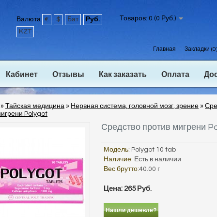
Товаров: 0 (0 Руб.)
Валюта
€
$
Бат
Руб.
KZT
Главная
Закладки (0
Кабинет
Отзывы
Как заказать
Оплата
До
»
Тайская медицина
»
Нервная система, головной мозг, зрение
»
Сре
игрени Polygot
Средство против мигрени Po
Модель:
Polygot 10 tab
Наличие:
Есть в наличии
Вес брутто:
40.00 г
Цена: 265 Руб.
Нашли дешевле?