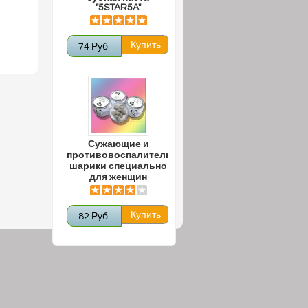
"5STAR5A"
74 Руб.
Сужающие и
противовоспалительные
шарики специально
для женщин
82 Руб.