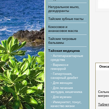
Натуральное мыло,
дезодоранты
Тайские зубные пасты
Кокосовое и
ананасовое масла
Тайские тигровые
бальзамы
Тайская медицина
- Антипаразитарные
средства
- Варикоз и
Описа
геморрой
- Гипертония,
сахарный диабет
- Для женщин
- Для лечения
желудка, кишечника
Сильны
мигрен
- Для мужчин
- Иммунитет, тонус,
Таблет
качество жизни