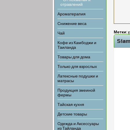
- От похмелья и
отравлений
Ароматерапия
Снижение веса
Метки:
к
Чай
Siam
Кофе из Камбоджи и
Таиланда
Товары для дома
Только для взрослых
Латексные подушки и
матрасы
Продукция змеиной
фермы
Тайская кухня
Детские товары
Одежда и Аксессуары
из Тайланда