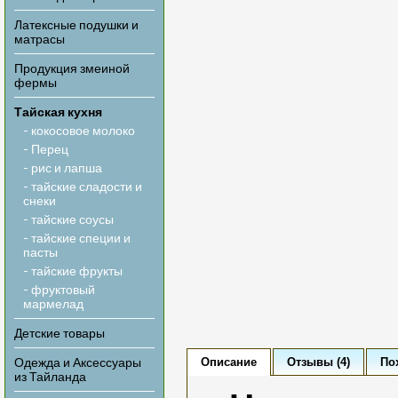
Латексные подушки и
матрасы
Продукция змеиной
фермы
Тайская кухня
- кокосовое молоко
- Перец
- рис и лапша
- тайские сладости и
снеки
- тайские соусы
- тайские специи и
пасты
- тайские фрукты
- фруктовый
мармелад
Детские товары
Описание
Отзывы (4)
По
Одежда и Аксессуары
из Тайланда