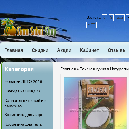
Валюта
€
$
Бат
KZT
Главная
Скидки
Акции
Кабинет
Отзывы
Категории
Главная
»
Тайская кухня
»
Натураль
Новинки ЛЕТО 2026
Одежда из UNIQLO
Коллаген питьевой и в
капсулах
Косметика для лица
Косметика для тела