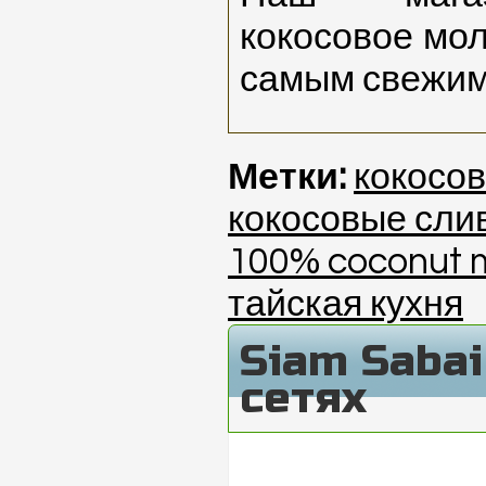
кокосовое мол
самым свежим 
Метки:
кокосо
кокосовые сли
100% coconut m
тайская кухня
Siam Saba
сетях