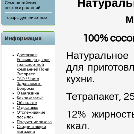
Натураль
Семена тайских
цветов и растений
м
Товары для животных
100% cocon
Информация
Натуральное
Доставка в
Россию до двери
для приготов
транспортной
компанией Пони
Экспресс
кухни.
FAQ / Часто
Задаваемые
Вопросы
О магазине
Тетрапакет, 2
Как заказать?
Об оплате
О доставке
12% жирност
Отслеживание
посылок
Получение заказа
ккал.
Скидки и акции
магазина