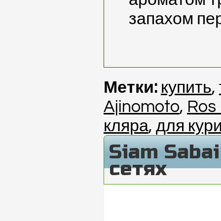
запахом пе
Метки:
купить
,
Ajinomoto
,
Ros
кляра
,
для кур
Siam Saba
сетях