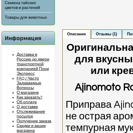
Семена тайских
цветов и растений
Товары для животных
Описание
Отзывы (1)
По
Информация
Оригинальна
Доставка в
для вкусны
Россию до двери
транспортной
или кре
компанией Пони
Экспресс
FAQ / Часто
Задаваемые
Ajinomoto Ro
Вопросы
О магазине
Как заказать?
Приправа Ajin
Об оплате
О доставке
Отслеживание
не острая аро
посылок
Получение заказа
темпурная мук
Скидки и акции
магазина