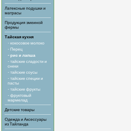
Латексные подушки и
матрасы
Продукция змеиной
фермы
Тайская кухня
- кокосовое молоко
- Перец
- рис и лапша
- тайские сладости и
снеки
- тайские соусы
- тайские специи и
пасты
- тайские фрукты
- фруктовый
мармелад
Детские товары
Одежда и Аксессуары
из Тайланда