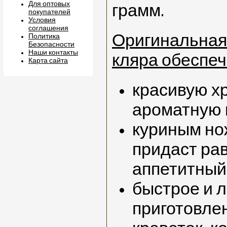
Для оптовых
грамм.
покупателей
Условия
соглашения
Оригинальная
Политика
Безопасности
Наши контакты
кляра обеспеч
Карта сайта
красивую х
ароматную 
куриным но
придаст ра
аппетитный
быстрое и л
приготовлен