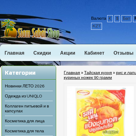
Валюта
€
$
Бат
KZT
Главная
Скидки
Акции
Кабинет
Отзывы
Категории
Главная
»
Тайская кухня
»
рис и лап
куриных ножек 90 грамм
Новинки ЛЕТО 2026
Одежда из UNIQLO
Коллаген питьевой и в
капсулах
Косметика для лица
Косметика для тела