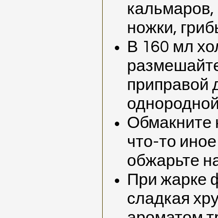
кальмаров, 
ножки, гри
В 160 мл х
размешайте
приправой 
однородной
Обмакните 
что-то иное
обжарьте н
При жарке 
сладкая хр
ароматом т