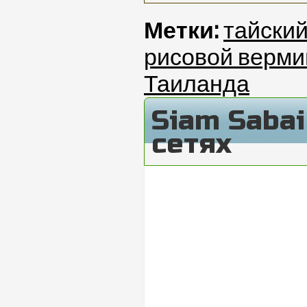
Метки:
тайски
рисовой верм
Таиланда
Siam Saba
сетях