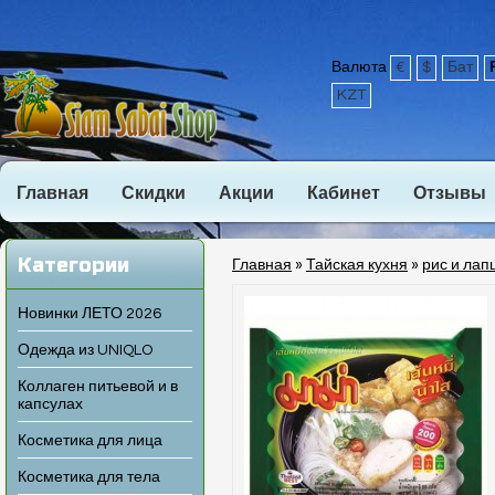
Валюта
€
$
Бат
KZT
Главная
Скидки
Акции
Кабинет
Отзывы
Категории
Главная
»
Тайская кухня
»
рис и лап
Новинки ЛЕТО 2026
Одежда из UNIQLO
Коллаген питьевой и в
капсулах
Косметика для лица
Косметика для тела