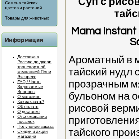
Суп с рис
Семена тайских
цветов и растений
тай
Товары для животных
Mama Instant R
Информация
S
Ароматный в 
Доставка в
Россию до двери
транспортной
тайский нудл 
компанией Пони
Экспресс
прозрачным м
FAQ / Часто
Задаваемые
Вопросы
бульоном на о
О магазине
Как заказать?
рисовой верм
Об оплате
О доставке
Отслеживание
приготовления
посылок
Получение заказа
тайского про
Скидки и акции
магазина