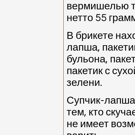
вермишелью т
нетто 55 грамм
В брикете нах
лапша, пакети
бульона, паке
пакетик с сух
зелени.
Супчик-лапша
тем, кто скуча
не имеет возм