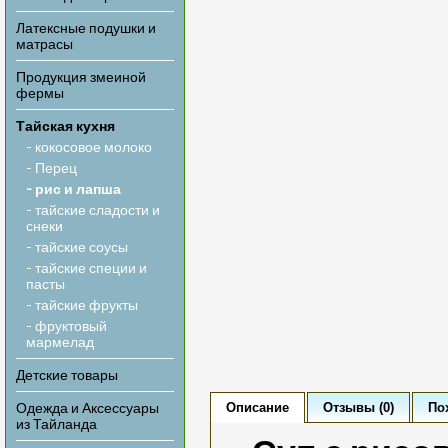
Латексные подушки и
матрасы
Продукция змеиной
фермы
Тайская кухня
- кокосовое молоко
- Перец
- рис и лапша
- тайские сладости и
снеки
- тайские соусы
- тайские специи и
пасты
- тайские фрукты
- фруктовый
мармелад
Детские товары
Описание
Отзывы (0)
По
Одежда и Аксессуары
из Тайланда