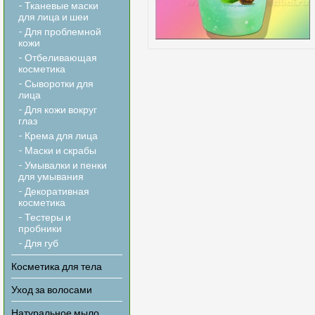
- Тканевые маски
для лица и шеи
- Для проблемной
кожи
- Отбеливающая
косметика
- Сыворотки для
лица
- Для кожи вокруг
глаз
- Крема для лица
- Маски и скрабы
- Умывалки и пенки
для умывания
- Декоративная
косметика
- Тестеры и
пробники
- Для губ
Косметика для тела
Уход за волосами
Натуральное мыло,