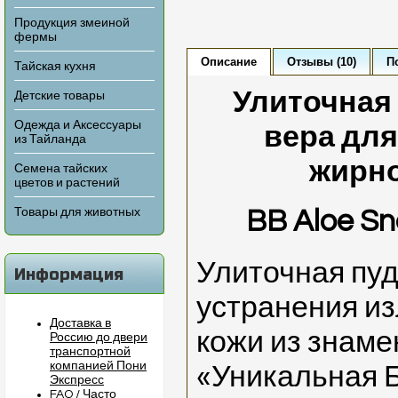
Продукция змеиной
фермы
Описание
Отзывы (10)
П
Тайская кухня
Улиточная 
Детские товары
Одежда и Аксессуары
вера для
из Тайланда
жирн
Семена тайских
цветов и растений
Товары для животных
BB Aloe Sn
Улиточная пуд
Информация
устранения и
Доставка в
кожи из знаме
Россию до двери
транспортной
компанией Пони
«Уникальная Б
Экспресс
FAQ / Часто