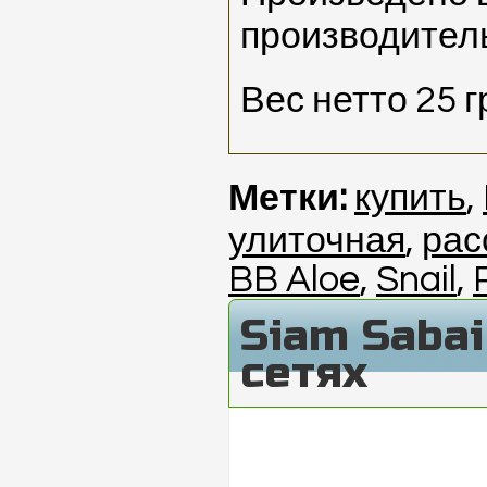
производитель
Вес нетто 25 
Метки:
купить
,
улиточная
,
рас
BB Aloe
,
Snail
,
Siam Saba
сетях