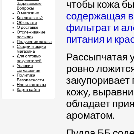
чтобы кожа бы
Задаваемые
Вопросы
О магазине
содержащая в
Как заказать?
Об оплате
фильтрат и ал
О доставке
Отслеживание
питания и кра
посылок
Получение заказа
Скидки и акции
магазина
Рассыпчатая 
Для оптовых
покупателей
Условия
ровно ложится
соглашения
Политика
закупоривает 
Безопасности
Наши контакты
кожу, выравни
Карта сайта
обладает при
ароматом.
Пудра ББ сод