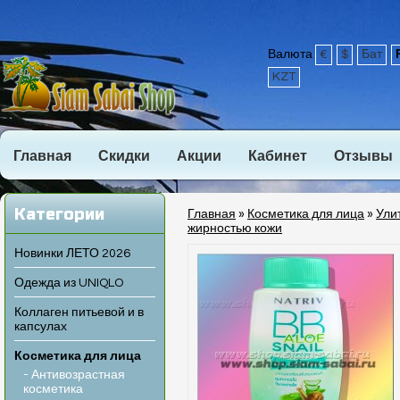
Валюта
€
$
Бат
KZT
Главная
Скидки
Акции
Кабинет
Отзывы
Категории
Главная
»
Косметика для лица
»
Ули
жирностью кожи
Новинки ЛЕТО 2026
Одежда из UNIQLO
Коллаген питьевой и в
капсулах
Косметика для лица
- Антивозрастная
косметика