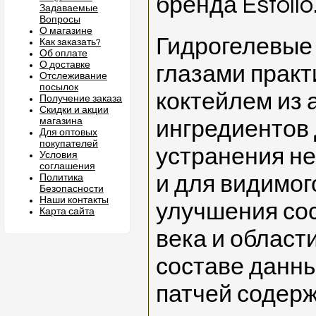
бренда Esfolio
Задаваемые
Вопросы
О магазине
Гидрогелевые 
Как заказать?
Об оплате
О доставке
глазами прак
Отслеживание
посылок
коктейлем из 
Получение заказа
Скидки и акции
магазина
ингредиентов
Для оптовых
покупателей
устранения н
Условия
соглашения
и для видимог
Политика
Безопасности
Наши контакты
улучшения со
Карта сайта
века и области
составе данн
патчей содерж