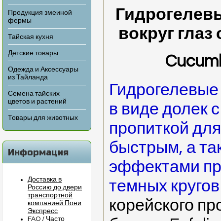
Гидрогелевы
Продукция змеиной
фермы
вокруг глаз 
Тайская кухня
Детские товары
Cucumb
Одежда и Аксессуары
из Тайланда
Гидрогелевые 
Семена тайских
цветов и растений
в виде долек 
Товары для животных
пропиткой для
быстрым, а т
Информация
эффектами пр
Доставка в
темных кругов
Россию до двери
транспортной
корейского пр
компанией Пони
Экспресс
FAQ / Часто