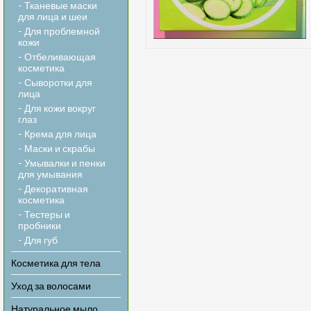
- Тканевые маски
для лица и шеи
- Для проблемной
кожи
- Отбеливающая
косметика
- Сыворотки для
лица
- Для кожи вокруг
глаз
- Крема для лица
- Маски и скрабы
- Умывалки и пенки
для умывания
- Декоративная
косметика
- Тестеры и
пробники
- Для губ
Косметика для тела
Уход за волосами
Натуральное мыло,