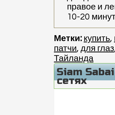
правое и ле
10-20 мину
Метки:
купить
,
патчи
,
для глаз
Тайланда
Siam Saba
сетях