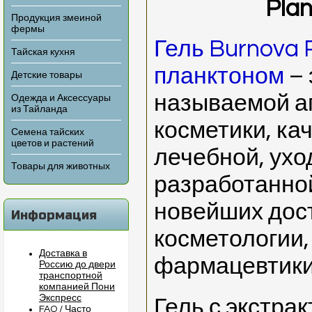
Plan
Продукция змеиной
фермы
Гель Burnova P
Тайская кухня
планктоном
– 
Детские товары
называемой а
Одежда и Аксессуары
из Тайланда
косметики, ка
Семена тайских
цветов и растений
лечебной, ухо
Товары для животных
разработанной
новейших дос
Информация
косметологии,
Доставка в
фармацевтики
Россию до двери
транспортной
компанией Пони
Экспресс
Гель с экстра
FAQ / Часто