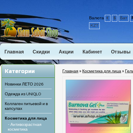
Валюта
€
$
Бат
KZT
Главная
Скидки
Акции
Кабинет
Отзывы
Категории
Главная
»
Косметика для лица
»
Гел
Новинки ЛЕТО 2026
Одежда из UNIQLO
Коллаген питьевой и в
капсулах
Косметика для лица
- Антивозрастная
косметика