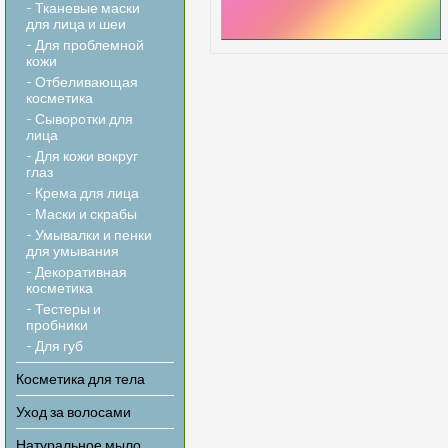
- Тканевые маски
для лица и шеи
- Для проблемной
кожи
- Отбеливающая
косметика
- Сыворотки для
лица
- Для кожи вокруг
глаз
- Крема для лица
- Маски и скрабы
- Умывалки и пенки
для умывания
- Декоративная
косметика
- Тестеры и
пробники
- Для губ
Косметика для тела
Уход за волосами
Натуральное мыло,