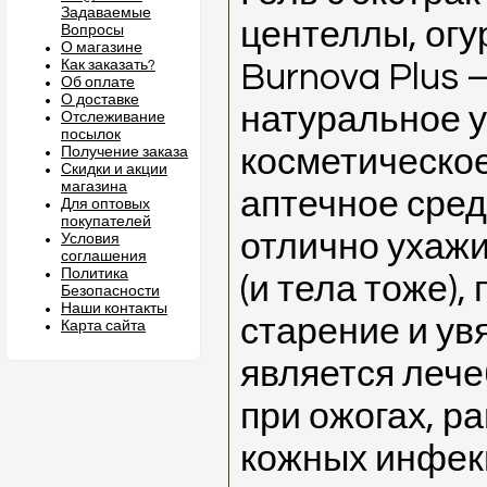
Задаваемые
центеллы, огу
Вопросы
О магазине
Как заказать?
Burnova Plus 
Об оплате
О доставке
натуральное 
Отслеживание
посылок
косметическое
Получение заказа
Скидки и акции
магазина
аптечное сред
Для оптовых
покупателей
отлично ухажи
Условия
соглашения
Политика
(и тела тоже)
Безопасности
Наши контакты
старение и ув
Карта сайта
является леч
при ожогах, ра
кожных инфекц