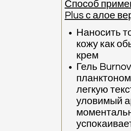
Способ приме
Plus с алое ве
Наносить т
кожу как об
крем
Гель Burnov
планктоном
легкую текс
уловимый а
моментальн
успокаивае