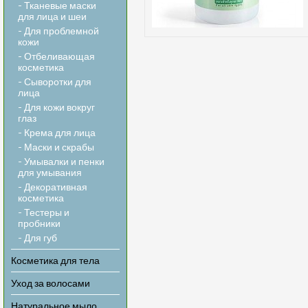
- Тканевые маски
для лица и шеи
- Для проблемной
кожи
- Отбеливающая
косметика
- Сыворотки для
лица
- Для кожи вокруг
глаз
- Крема для лица
- Маски и скрабы
- Умывалки и пенки
для умывания
- Декоративная
косметика
- Тестеры и
пробники
- Для губ
Косметика для тела
Уход за волосами
Натуральное мыло,