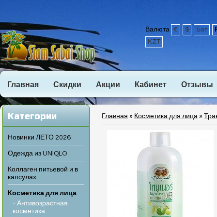
Валюта
€
$
Бат
KZT
Главная
Скидки
Акции
Кабинет
Отзывы
Категории
Главная
»
Косметика для лица
»
Тра
Новинки ЛЕТО 2026
Одежда из UNIQLO
Коллаген питьевой и в
капсулах
Косметика для лица
- Антивозрастная
косметика