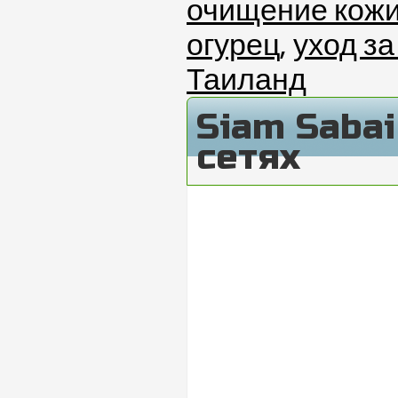
очищение кож
огурец
,
уход за
Таиланд
Siam Saba
сетях