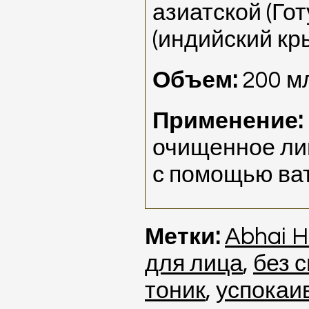
азиатской (Гот
(индийский кр
Объем:
200 м
Применение:
очищенное ли
с помощью ват
Метки:
Abhai H
для лица
,
без 
тоник
,
успокаи