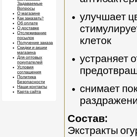
Задаваемые
Вопросы
О магазине
улучшает цв
Как заказать?
Об оплате
стимулируе
О доставке
Отслеживание
клеток
посылок
Получение заказа
Скидки и акции
магазина
устраняет о
Для оптовых
покупателей
Условия
предотвра
соглашения
Политика
Безопасности
снимает по
Наши контакты
Карта сайта
раздражен
Состав:
Экстракты огу