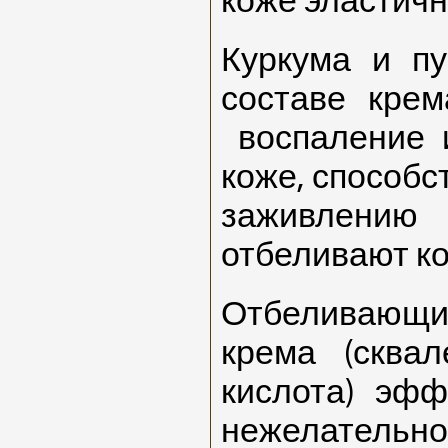
коже эластичн
Куркума и п
составе кре
воспаление
коже, способс
заживлен
отбеливают ко
Отбеливающ
крема
(сквал
кислота) эфф
нежелательн