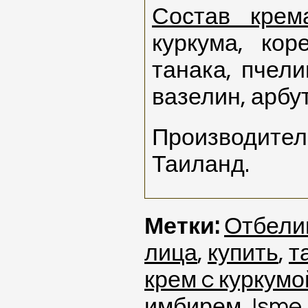
Состав кре
куркума, кор
танака, пчел
вазелин, арбут
Производител
Таиланд.
Метки:
Отбели
лица
,
купить
,
т
крем c куркумо
имбирем
,
Isme