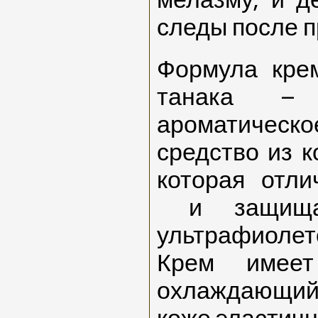
мелазму, и д
следы после 
Формула кре
танака – 
ароматическо
средство из к
которая
отли
и защища
ультрафиоле
Крем имее
охлаждающий