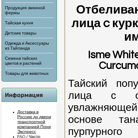
Отбелива
Продукция змеиной
фермы
лица c кур
Тайская кухня
и
Детские товары
Одежда и Аксессуары
из Тайланда
Isme Whit
Семена тайских
Curcuma
цветов и растений
Товары для животных
Тайский поп
лица с о
Информация
увлажняющ
Доставка в
основе тан
Россию до двери
транспортной
компанией Пони
пурпурно
Экспресс
FAQ / Часто