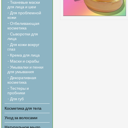
- Тканевые маски
для лица и шеи
- Для проблемной
кожи
- Отбеливающая
косметика
- Сыворотки для
лица
- Для кожи вокруг
глаз
- Крема для лица
- Маски и скрабы
- Умывалки и пенки
для умывания
- Декоративная
косметика
- Тестеры и
пробники
- Для губ
Косметика для тела
Уход за волосами
Натуральное мыло,