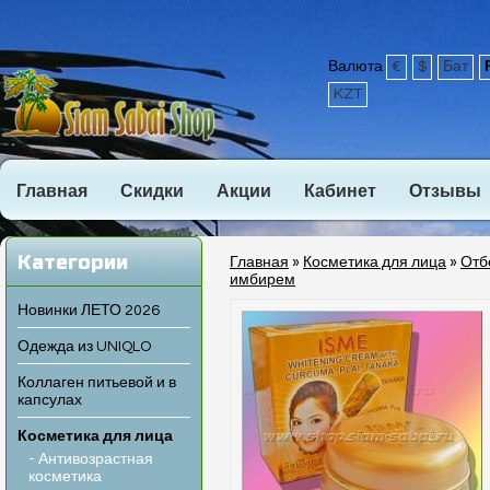
Валюта
€
$
Бат
KZT
Главная
Скидки
Акции
Кабинет
Отзывы
Категории
Главная
»
Косметика для лица
»
Отб
имбирем
Новинки ЛЕТО 2026
Одежда из UNIQLO
Коллаген питьевой и в
капсулах
Косметика для лица
- Антивозрастная
косметика