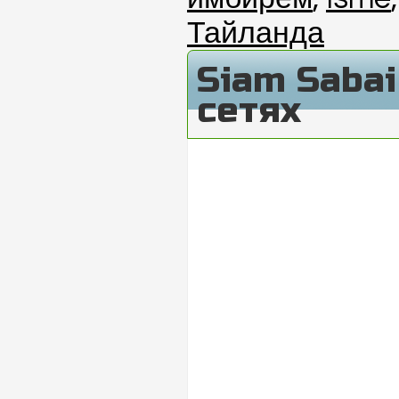
Тайланда
Siam Saba
сетях