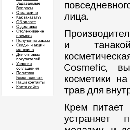
повседневно
Задаваемые
Вопросы
О магазине
лица.
Как заказать?
Об оплате
О доставке
Производител
Отслеживание
посылок
Получение заказа
и танако
Скидки и акции
магазина
косметическа
Для оптовых
покупателей
Условия
Cosmetic, в
соглашения
Политика
косметики на
Безопасности
Наши контакты
Карта сайта
трав для внут
Крем питает
устраняет п