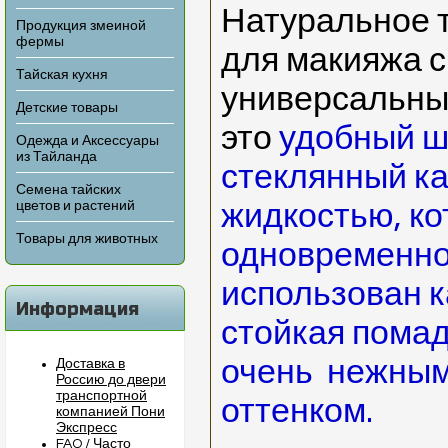
Натуральное 
Продукция змеиной
фермы
для макияжа 
Тайская кухня
универсальны
Детские товары
это
удобный ш
Одежда и Аксессуары
из Тайланда
стеклянный к
Семена тайских
цветов и растений
жидкостью, к
Товары для животных
одновременно
использован к
Информация
стойкая помад
очень нежным
Доставка в
Россию до двери
транспортной
оттенком.
компанией Пони
Экспресс
FAQ / Часто