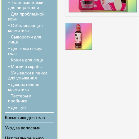
- Тканевые маски
для лица и шеи
- Для проблемной
кожи
- Отбеливающая
косметика
- Сыворотки для
лица
- Для кожи вокруг
глаз
- Крема для лица
- Маски и скрабы
- Умывалки и пенки
для умывания
- Декоративная
косметика
- Тестеры и
пробники
- Для губ
Косметика для тела
Уход за волосами
Натуральное мыло,