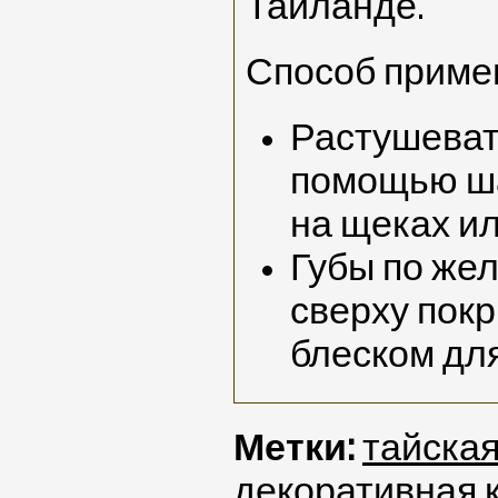
Таиланде.
Способ приме
Растушеват
помощью ша
на щеках ил
Губы по же
сверху пок
блеском для
Метки:
тайска
декоративная 