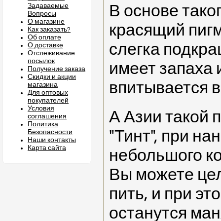
Задаваемые
В основе тако
Вопросы
О магазине
красящий пигм
Как заказать?
Об оплате
слегка подкра
О доставке
Отслеживание
посылок
имеет запаха 
Получение заказа
Скидки и акции
впитывается в
магазина
Для оптовых
покупателей
Условия
А Азии такой 
соглашения
Политика
"Тинт", при на
Безопасности
Наши контакты
Карта сайта
небольшого к
Вы можете цел
пить, и при э
останутся ма