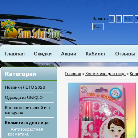
Валюта
€
$
Бат
KZT
Главная
Скидки
Акции
Кабинет
Отзывы
Категории
Главная
»
Косметика для лица
»
Кра
Новинки ЛЕТО 2026
Одежда из UNIQLO
Коллаген питьевой и в
капсулах
Косметика для лица
- Антивозрастная
косметика