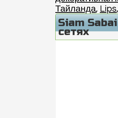
Тайланда
,
Lips
Siam Saba
сетях