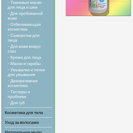
- Тканевые маски
для лица и шеи
- Для проблемной
кожи
- Отбеливающая
косметика
- Сыворотки для
лица
- Для кожи вокруг
глаз
- Крема для лица
- Маски и скрабы
- Умывалки и пенки
для умывания
- Декоративная
косметика
- Тестеры и
пробники
- Для губ
Косметика для тела
Уход за волосами
Натуральное мыло,