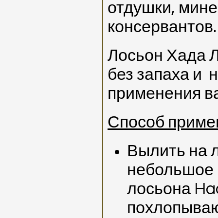
отдушки, мин
консервантов.
Лосьон Хада 
без запаха и 
применения ва
Способ приме
Вылить на 
небольшое 
лосьона Ha
похлопыва