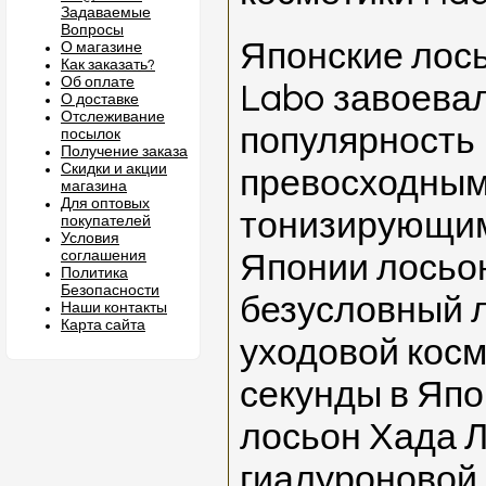
Задаваемые
Вопросы
Японские лос
О магазине
Как заказать?
Об оплате
Labo завоева
О доставке
Отслеживание
популярность
посылок
Получение заказа
Скидки и акции
превосходны
магазина
Для оптовых
тонизирующим
покупателей
Условия
соглашения
Японии лосьо
Политика
Безопасности
безусловный 
Наши контакты
Карта сайта
уходовой косм
секунды в Япо
лосьон Хада 
гиалуроновой 