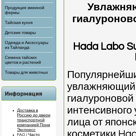
Увлажня
Продукция змеиной
фермы
гиалуронов
Тайская кухня
Детские товары
Одежда и Аксессуары
Hada Labo Su
из Тайланда
Семена тайских
цветов и растений
Популярнейши
Товары для животных
увлажняющий 
Информация
гиалуроновой 
интенсивного 
Доставка в
Россию до двери
лица от японс
транспортной
компанией Пони
Экспресс
косметики Had
FAQ / Часто