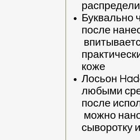
распредели
Буквально ч
после нане
впитываетс
практически
коже
Лосьон Had
любыми сре
после испо
можно нано
сыворотку и