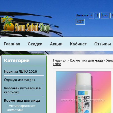
Валюта
€
$
Бат
KZT
Главная
Скидки
Акции
Кабинет
Отзывы
Категории
Главная
»
Косметика для лица
»
Увл
Labo
Новинки ЛЕТО 2026
Одежда из UNIQLO
Коллаген питьевой и в
капсулах
Косметика для лица
- Антивозрастная
косметика