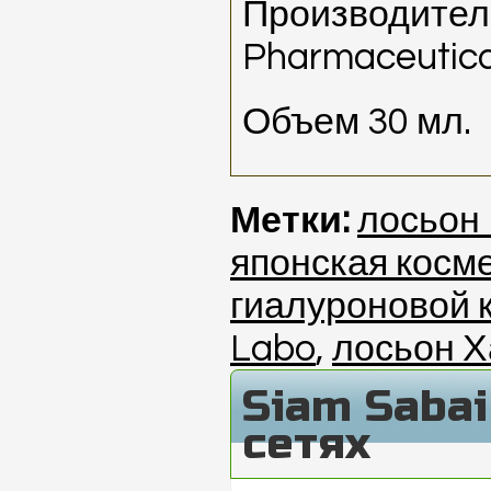
Производител
Pharmaceutica
Объем 30 мл.
Метки:
лосьон
японская косм
гиалуроновой 
Labo
,
лосьон Х
Siam Saba
сетях