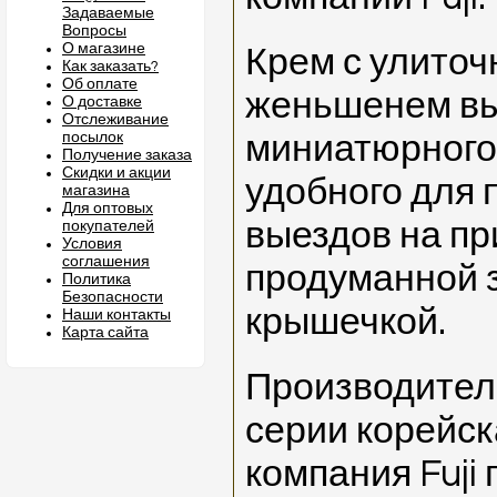
Задаваемые
Вопросы
О магазине
Крем с улиточ
Как заказать?
Об оплате
женьшенем вы
О доставке
Отслеживание
посылок
миниатюрного
Получение заказа
Скидки и акции
удобного для 
магазина
Для оптовых
выездов на пр
покупателей
Условия
соглашения
продуманной 
Политика
Безопасности
крышечкой.
Наши контакты
Карта сайта
Производител
серии корейск
компания Fuji