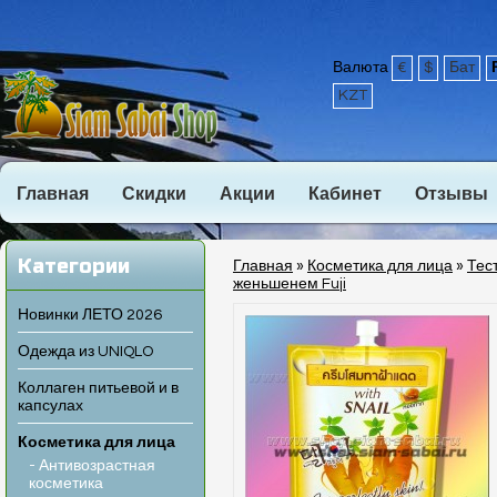
Валюта
€
$
Бат
KZT
Главная
Скидки
Акции
Кабинет
Отзывы
Категории
Главная
»
Косметика для лица
»
Тес
женьшенем Fuji
Новинки ЛЕТО 2026
Одежда из UNIQLO
Коллаген питьевой и в
капсулах
Косметика для лица
- Антивозрастная
косметика