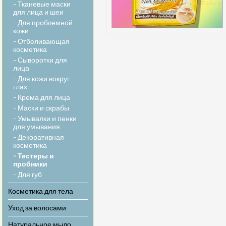
- Тканевые маски
для лица и шеи
- Для проблемной
кожи
- Отбеливающая
косметика
- Сыворотки для
лица
- Для кожи вокруг
глаз
- Крема для лица
- Маски и скрабы
- Умывалки и пенки
для умывания
- Декоративная
косметика
- Тестеры и
пробники
- Для губ
Косметика для тела
Уход за волосами
Натуральное мыло,