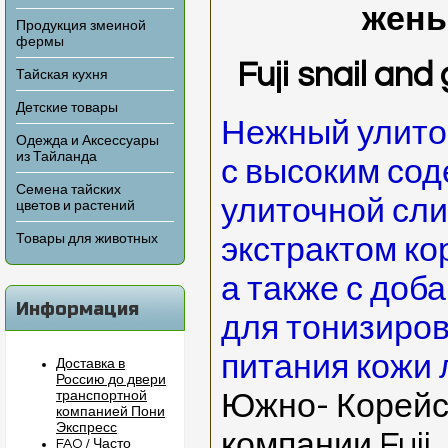
жень
Продукция змеиной
фермы
Fuji snail an
Тайская кухня
Детские товары
Нежный улито
Одежда и Аксессуары
из Тайланда
с высоким со
Семена тайских
улиточной сл
цветов и растений
Товары для животных
экстрактом ко
а также с доб
Информация
для тонизиров
питания кожи 
Доставка в
Россию до двери
транспортной
Южно- Корейс
компанией Пони
Экспресс
компании Fuji.
FAQ / Часто