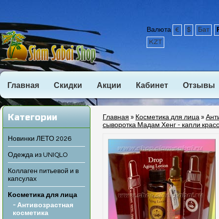
Валюта
€
$
Бат
KZT
Главная
Скидки
Акции
Кабинет
Отзывы
Категории
Главная
»
Косметика для лица
»
Ант
сыворотка Мадам Хенг - капли крас
Новинки ЛЕТО 2026
Одежда из UNIQLO
Коллаген питьевой и в
капсулах
Косметика для лица
- Антивозрастная
косметика