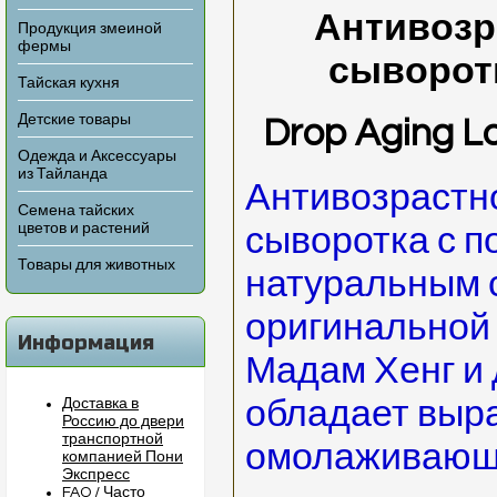
Антивозр
Продукция змеиной
фермы
сыворот
Тайская кухня
Детские товары
Drop Aging L
Одежда и Аксессуары
из Тайланда
Антивозрастн
Семена тайских
цветов и растений
сыворотка с 
Товары для животных
натуральным 
оригинальной
Информация
Мадам Хенг и
обладает вы
Доставка в
Россию до двери
транспортной
омолаживающ
компанией Пони
Экспресс
FAQ / Часто