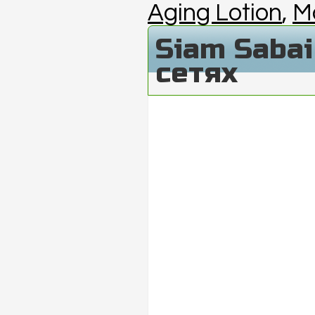
Aging Lotion
,
M
Siam Saba
сетях