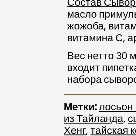
Состав Сывор
масло примул
жожоба, витам
витамина С, а
Вес нетто 30 м
входит пипетк
набора сыворо
Метки:
лосьон
из Тайланда
,
с
Хенг
,
тайская 