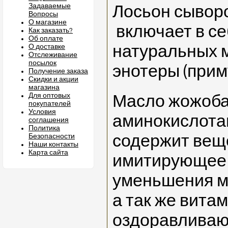
Задаваемые
Лосьон сывор
Вопросы
О магазине
включает в се
Как заказать?
Об оплате
натуральных 
О доставке
Отслеживание
посылок
энотеры (прим
Получение заказа
Скидки и акции
магазина
Для оптовых
Масло жожоба
покупателей
Условия
аминокислота
соглашения
Политика
содержит вещ
Безопасности
Наши контакты
Карта сайта
имитирующее 
уменьшения м
а так же витам
оздоравливаю