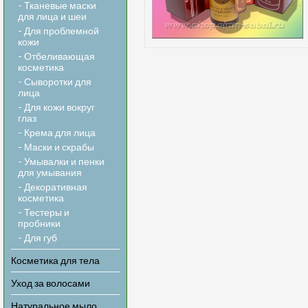
- Тканевые маски
для лица и шеи
- Для проблемной
кожи
- Отбеливающая
косметика
- Сыворотки для
лица
- Для кожи вокруг
глаз
- Крема для лица
- Маски и скрабы
- Умывалки и пенки
для умывания
- Декоративная
косметика
- Тестеры и
пробники
- Для губ
Косметика для тела
Уход за волосами
Натуральное мыло,