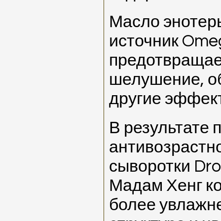
Масло энотер
источник Omeg
предотвращает
шелушение, о
другие эффек
В результате
антивозрастн
сыворотки Dro
Мадам Хенг к
более увлажне