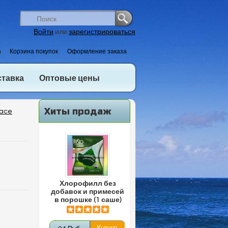
Войти
или
зарегистрироваться
)
Корзина покупок
Оформление заказа
ставка
Оптовые цены
Хиты продаж
Face
Хлорофилл без
добавок и примесей
в порошке (1 саше)