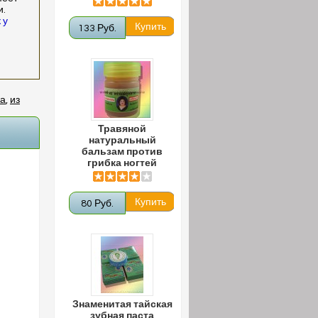
и.
 у
133 Руб.
ка
,
из
Травяной
натуральный
бальзам против
грибка ногтей
80 Руб.
Знаменитая тайская
зубная паста