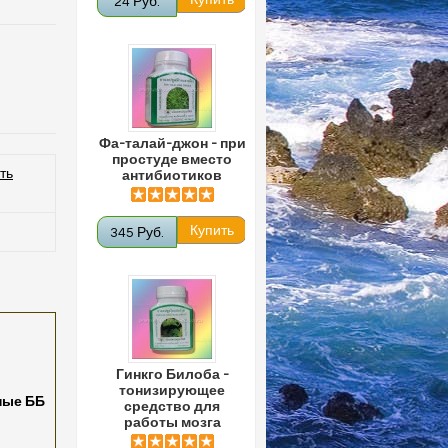
24 Руб.
Фа-талай-джон - при
простуде вместо
ть
антибиотиков
345 Руб.
Гинкго Билоба -
тонизирующее
ные ББ
средство для
работы мозга