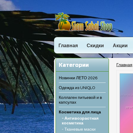
Главная
Скидки
Акции
Категории
Главная
Новинки ЛЕТО 2026
Одежда из UNIQLO
Коллаген питьевой и в
капсулах
Косметика для лица
- Антивозрастная
косметика
- Тканевые маски