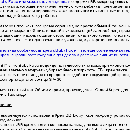
aby Face или «кожа как у младенца»
содержит BB микропорошок с
стичками, которые имитируют нежную кожу ребенка. Крем замечат
ет темные пятна и неровности кожи, морщинки и пигментные пятна,
ся гладкой кожи, как у ребенка.
м Baby Face как и все крема серии BB, не просто обычный тональн
это антивозрастной, питательный и ухаживающий за кожей лица крем
бладающий маскирующими свойствами тонального крема. То есть к
e Baby Face - это одновременно и уходовая, и декоративная космети
тельная особенность крема Baby Face - это еще более нежная тек
 крем выравнивает кожу лица до идеала и дает коже сияние юности.
B Mistine Baby Face подойдет для любого типа кожи, при жирной ко
амечательно матирует и убирает блеск и жирность. ББ - крем также
ет кожу в течение дня от вредного воздействия окружающей среды,
фактор защиты от солнца SPF 30.
меет светлый тон. Объем 8 грамм, произведено в Южной Корее для
и в Таиланде.
нение:
Рекомендуется использовать Крем BB Baby Face каждое утро как о
под макияж
Наносить BB крем следует кончиком пальца, для всего лица вполне
достаточно будет маленькой капельки крема ББ Baby Face – крем и