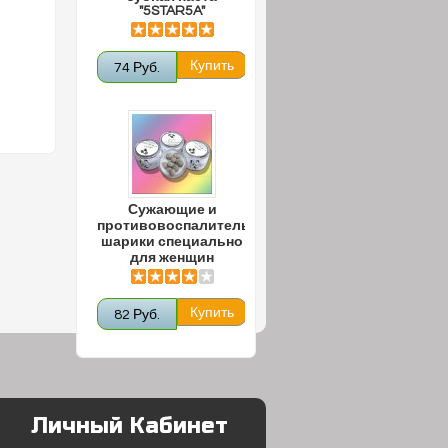
"5STAR5A"
74 Руб.
Сужающие и
противовоспалительные
шарики специально
для женщин
82 Руб.
Личный Кабинет