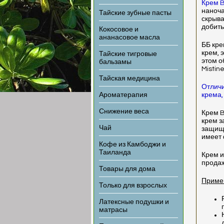
Крем B
наноча
Тайские зубные пасты
скрыва
добить
Кокосовое и
ананасовое масла
ББ кре
крем, 
Тайские тигровые
этом о
бальзамы
Mistin
Тайская медицина
Отличи
Ароматерапия
крема,
Снижение веса
Крем B
крем з
Чай
защища
имеет 
Кофе из Камбоджи и
Таиланда
Крем и
продаж
Товары для дома
Приме
Только для взрослых
Латексные подушки и
матрасы