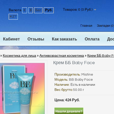
Товаров: 0 (0 Руб.)
Валюта
€
$
Бат
Руб.
KZT
Главная
Закладки (0
Кабинет
Отзывы
Как заказать
Оплата
До
»
Косметика для лица
»
Антивозрастная косметика
»
Крем ББ Baby 
Крем ББ Baby Face
Производитель:
Mistine
Модель:
BB Baby Face
Наличие:
Есть в наличии
Вес брутто:
50.00 г
Цена: 424 Руб.
Нашли дешевле?