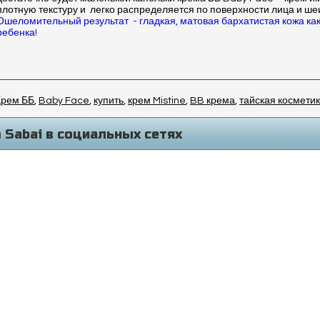
плотную текстуру и легко распределяется по поверхности лица и ше
Ошеломительный результат - гладкая, матовая бархатистая кожа как
ребенка!
Крем ББ
,
Baby Face
,
купить
,
крем Mistine
,
BB крема
,
тайская космети
 Sabai в социальных сетях