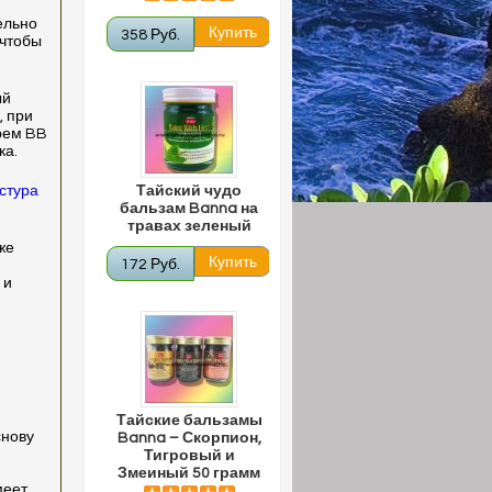
ельно
358 Руб.
 чтобы
ый
, при
рем BB
ка.
стура
Тайский чудо
бальзам Banna на
травах зеленый
же
172 Руб.
 и
Тайские бальзамы
снову
Banna – Скорпион,
Тигровый и
Змеиный 50 грамм
меет