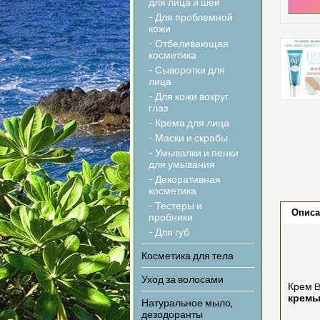
для лица и шеи
- Для проблемной
кожи
- Отбеливающая
косметика
- Сыворотки для
лица
- Для кожи вокруг
глаз
- Крема для лица
- Маски и скрабы
- Умывалки и пенки
для умывания
- Декоративная
косметика
- Тестеры и
Описа
пробники
- Для губ
Косметика для тела
Уход за волосами
Крем B
кремы
Натуральное мыло,
дезодоранты