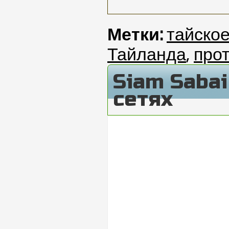
Метки:
тайско
Тайланда
,
прот
Siam Saba
сетях