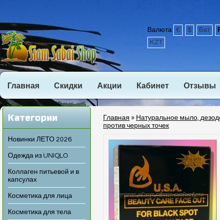
Валюта
€
$
Бат
KZT
Главная
Скидки
Акции
Кабинет
Отзывы
Категории
Главная
»
Натуральное мыло, дезо
против черных точек
Новинки ЛЕТО 2026
Одежда из UNIQLO
Коллаген питьевой и в
капсулах
Косметика для лица
Косметика для тела