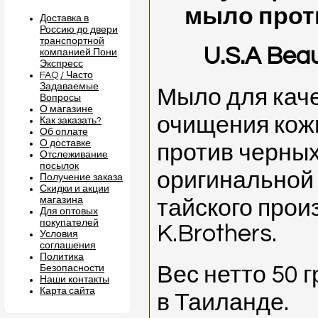
мыло прот
Доставка в
Россию до двери
транспортной
U.S.A Beau
компанией Пони
Экспресс
FAQ / Часто
Задаваемые
Мыло для кач
Вопросы
О магазине
очищения кожи
Как заказать?
Об оплате
О доставке
против черных
Отслеживание
посылок
оригинальной
Получение заказа
Скидки и акции
магазина
тайского прои
Для оптовых
покупателей
K.Brothers.
Условия
соглашения
Политика
Вес нетто 50 
Безопасности
Наши контакты
Карта сайта
в Таиланде.