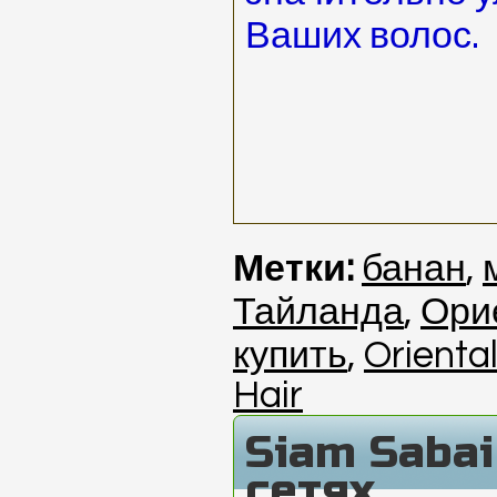
Ваших волос.
Метки:
банан
,
Тайланда
,
Ори
купить
,
Orienta
Hair
Siam Saba
сетях