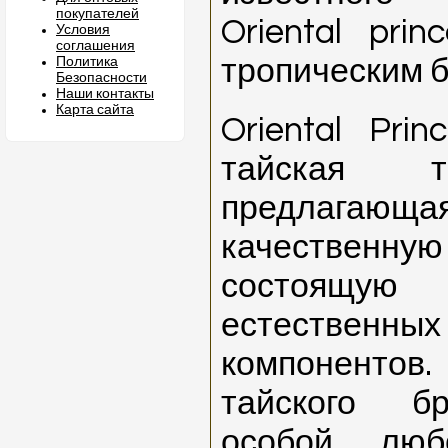
покупателей
Oriental pri
Условия
соглашения
тропическим 
Политика
Безопасности
Наши контакты
Карта сайта
Oriental Pri
тайская т
предлагающ
качествен
состоящу
естествен
компонентов. 
тайского б
особой люб