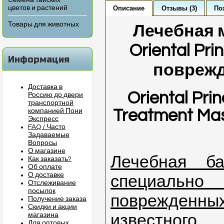
Семена тайских
цветов и растений
Описание
Отзывы (3)
По
Товары для животных
Лечебная 
Oriental Pr
Информация
повреж
Доставка в
Oriental Pr
Россию до двери
транспортной
Treatment Mas
компанией Пони
Экспресс
FAQ / Часто
Задаваемые
Вопросы
О магазине
Лечебная ба
Как заказать?
Об оплате
О доставке
специальн
Отслеживание
посылок
поврежде
Получение заказа
Скидки и акции
магазина
известного 
Для оптовых