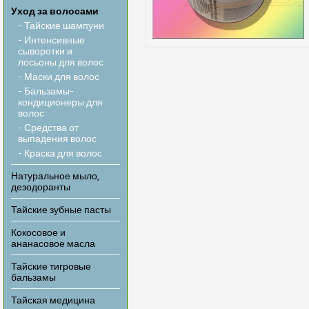
Уход за волосами
- Тайские шампуни
- Интенсивные
сыворотки и
лосьоны для волос
- Маски для волос
- Бальзамы-
кондиционеры для
волос
- Средства от
выпадения волос
- Краска для волос
Натуральное мыло,
дезодоранты
Тайские зубные пасты
Кокосовое и
ананасовое масла
Тайские тигровые
бальзамы
Тайская медицина