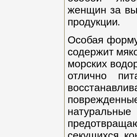
женщин за вы
продукции.
Особая форму
содержит мяко
морских водор
отлично пит
восстанавлив
поврежденны
натураль
предотвра
секущихся ко