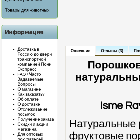
цветов и растений
Товары для животных
Информация
Доставка в
Описание
Отзывы (3)
По
Россию до двери
транспортной
Порошков
компанией Пони
Экспресс
натуральны
FAQ / Часто
Задаваемые
Вопросы
О магазине
Как заказать?
Об оплате
Isme Ra
О доставке
Отслеживание
посылок
Получение заказа
Натуральные 
Скидки и акции
магазина
фруктовые по
Для оптовых
покупателей