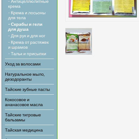
- Антицеллюлитные
крема
- Крема и лосьоны
для тела
- Скрабы и гели
для душа
- Для рук и для ног
- Крема от растяжек
и шрамов
- Тальк и присыпки
Уход за волосами
Натуральное мыло,
дезодоранты
Тайские зубные пасты
Кокосовое и
ананасовое масла
Тайские тигровые
бальзамы
Тайская медицина