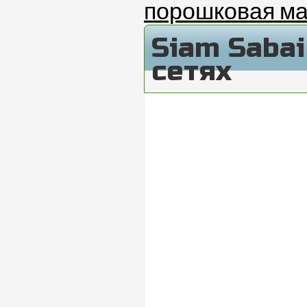
порошковая ма
Siam Saba
сетях