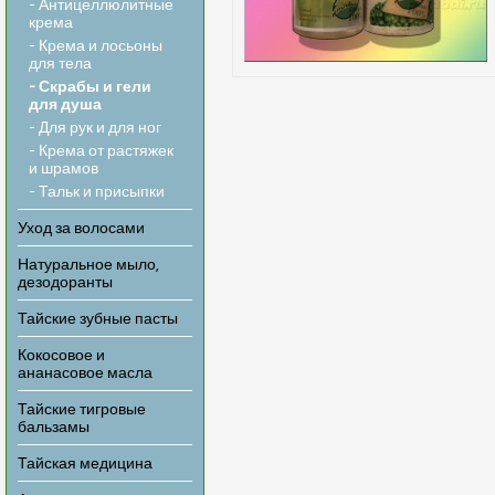
- Антицеллюлитные
крема
- Крема и лосьоны
для тела
- Скрабы и гели
для душа
- Для рук и для ног
- Крема от растяжек
и шрамов
- Тальк и присыпки
Уход за волосами
Натуральное мыло,
дезодоранты
Тайские зубные пасты
Кокосовое и
ананасовое масла
Тайские тигровые
бальзамы
Тайская медицина