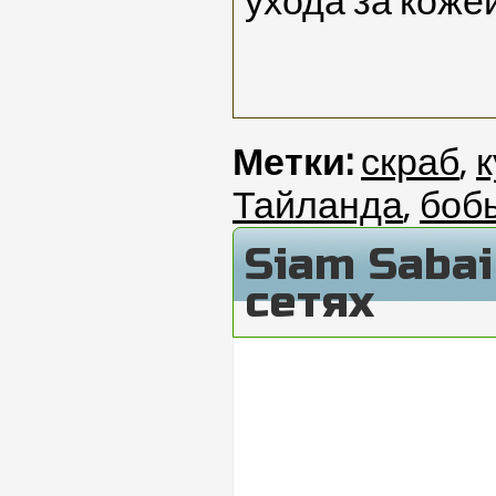
ухода за кожей
Метки:
скраб
,
к
Тайланда
,
боб
Siam Saba
сетях