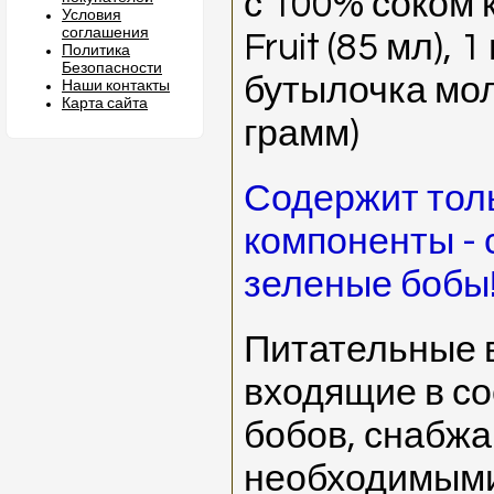
с 100% соком 
Условия
соглашения
Fruit (85 мл), 
Политика
Безопасности
бутылочка мол
Наши контакты
Карта сайта
грамм)
Содержит тол
компоненты - 
зеленые бобы
Питательные 
входящие в с
бобов, снабж
необходимыми