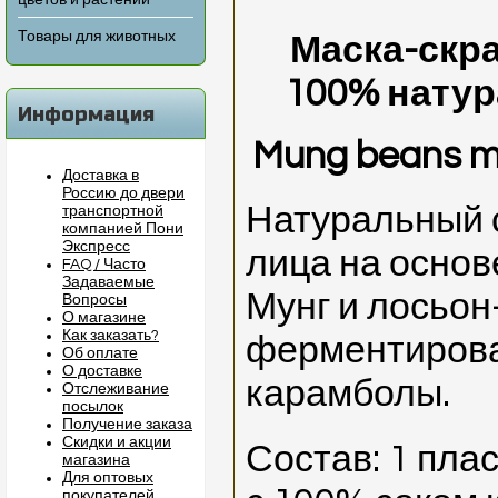
цветов и растений
Товары для животных
Маска-скра
100% нату
Информация
Mung beans ma
Доставка в
Россию до двери
Натуральный с
транспортной
компанией Пони
Экспресс
лица на основ
FAQ / Часто
Задаваемые
Мунг и лосьон
Вопросы
О магазине
Как заказать?
ферментирова
Об оплате
О доставке
карамболы.
Отслеживание
посылок
Получение заказа
Скидки и акции
Состав: 1 пла
магазина
Для оптовых
покупателей