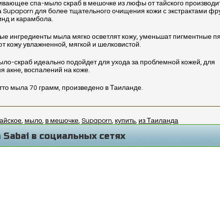
вающее спа-мыло скраб в мешочке из люфы от тайского производи
 Supaporn для более тщательного очищения кожи с экстрактами фр
нд и карамбола.
ые ингредиенты мыла мягко осветлят кожу, уменьшат пигментные пя
т кожу увлажненной, мягкой и шелковистой.
ло-скраб идеально подойдет для ухода за проблемной кожей, для
я акне, воспалений на коже.
тто мыла 70 грамм, произведено в Таиланде.
тайское
,
мыло
,
в мешочке
,
Supaporn
,
купить
,
из Таиланда
 Sabai в социальных сетях