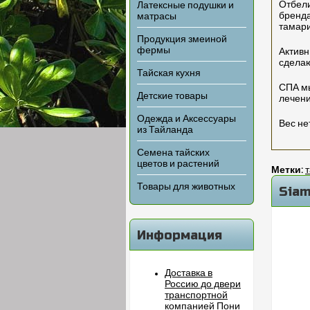
Отбели
Латексные подушки и
бренда
матрасы
тамари
Продукция змеиной
фермы
Активн
сделаю
Тайская кухня
СПА мы
Детские товары
лечени
Одежда и Аксессуары
Вес не
из Тайланда
Семена тайских
цветов и растений
Метки:
Товары для животных
Siam
Информация
Доставка в
Россию до двери
транспортной
компанией Пони