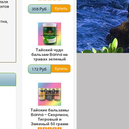
теля
уктов
358 Руб.
тна,
Тайский чудо
бальзам Banna на
травах зеленый
172 Руб.
Тайские бальзамы
Banna – Скорпион,
Тигровый и
Змеиный 50 грамм