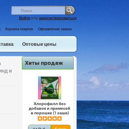
Войти
или
зарегистрироваться
)
Корзина покупок
Оформление заказа
ставка
Оптовые цены
Хиты продаж
а
инд и
Хлорофилл без
добавок и примесей
в порошке (1 саше)