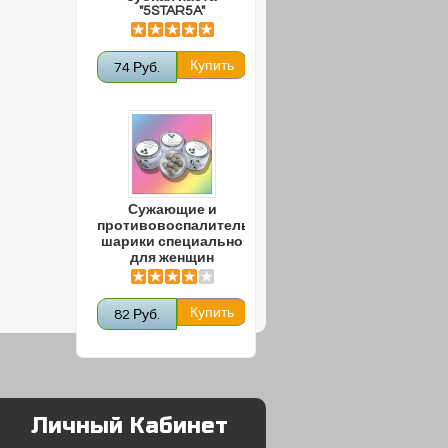
"5STAR5A"
74 Руб.
Сужающие и
противовоспалительные
шарики специально
для женщин
82 Руб.
Личный Кабинет