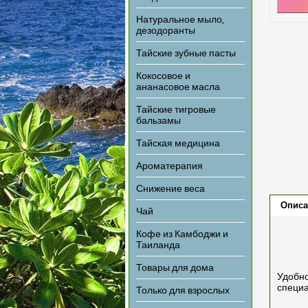
Натуральное мыло,
дезодоранты
Тайские зубные пасты
Кокосовое и
ананасовое масла
Тайские тигровые
бальзамы
Тайская медицина
Ароматерапия
Снижение веса
Описа
Чай
Кофе из Камбоджи и
Таиланда
Товары для дома
Удобно
специа
Только для взрослых