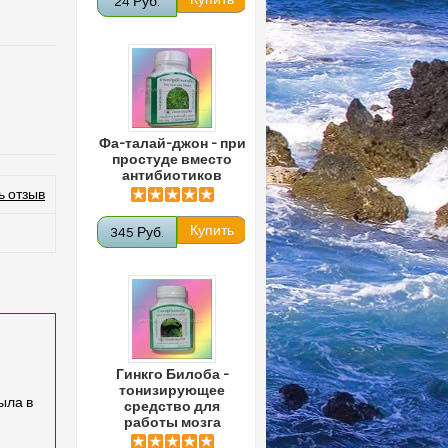
24 Руб.
Фа-талай-джон - при
простуде вместо
антибиотиков
ь отзыв
345 Руб.
Гинкго Билоба -
тонизирующее
ыла в
средство для
работы мозга