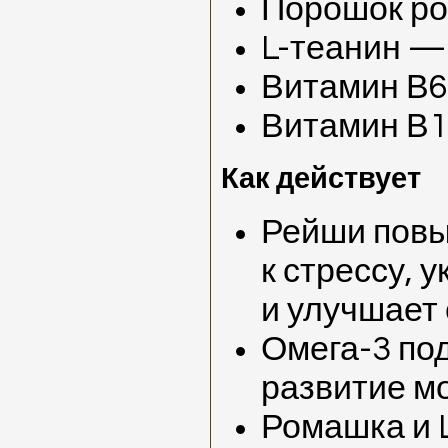
Порошок ро
L-теанин — 
Витамин В6
Витамин В1
Как действует
Рейши повы
к стрессу, 
и улучшает 
Омега-3 по
развитие мо
Ромашка и 