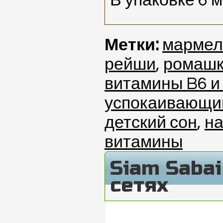
В упаковке 6 
Метки:
мармел
рейши
,
ромаш
витамины B6 и
успокаивающи
детский сон
,
н
витамины
Siam Saba
сетях