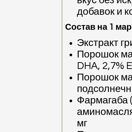
вкус без ис
добавок и к
Состав на 1 ма
Экстракт г
Порошок ма
DHA, 2,7% E
Порошок ма
подсолнечн
Фармагаба 
аминомасля
мг