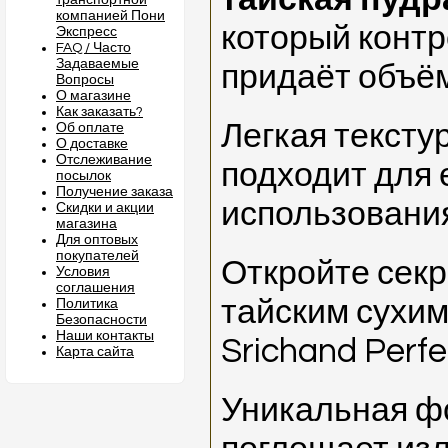
транспортной
компанией Пони
который контр
Экспресс
FAQ / Часто
Задаваемые
придаёт объё
Вопросы
О магазине
Как заказать?
Легкая тексту
Об оплате
О доставке
Отслеживание
подходит для
посылок
Получение заказа
использовани
Скидки и акции
магазина
Для оптовых
покупателей
Откройте секр
Условия
соглашения
тайским сухи
Политика
Безопасности
Наши контакты
Srichand Perfe
Карта сайта
Уникальная ф