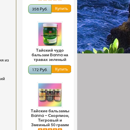
358 Руб.
Тайский чудо
бальзам Banna на
травах зеленый
ия из
172 Руб.
ний
Тайские бальзамы
Banna – Скорпион,
Тигровый и
Змеиный 50 грамм