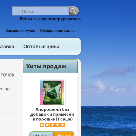
Войти
или
зарегистрироваться
)
Корзина покупок
Оформление заказа
ставка
Оптовые цены
Хиты продаж
 точек
hting
Хлорофилл без
добавок и примесей
в порошке (1 саше)