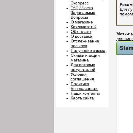
Экспресс
Реком
FAQ / Часто
Для лу
Задаваемые
помога
Вопросы
О магазине
Как заказать?
Об оплате
Метки:
м
О доставке
для лиц
Отслеживание
посылок
Siam
Получение заказа
Скидки и акции
магазина
Для оптовых
покупателей
Условия
соглашения
Политика
Безопасности
Наши контакты
Карта сайта