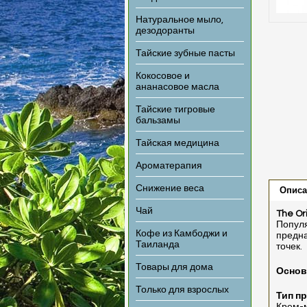
Натуральное мыло,
дезодоранты
Тайские зубные пасты
Кокосовое и
ананасовое масла
Тайские тигровые
бальзамы
Тайская медицина
Ароматерапия
Снижение веса
Описа
Чай
The Or
Популя
Кофе из Камбоджи и
предна
Таиланда
точек.
Товары для дома
Основ
Только для взрослых
Тип пр