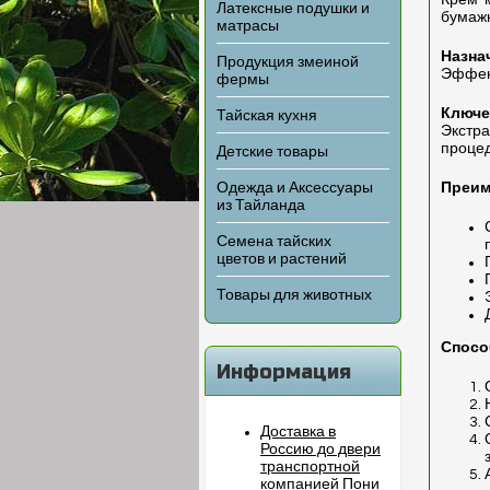
Крем-м
Латексные подушки и
бумажн
матрасы
Назна
Продукция змеиной
Эффект
фермы
Ключе
Тайская кухня
Экстра
проце
Детские товары
Одежда и Аксессуары
Преим
из Тайланда
Семена тайских
цветов и растений
Товары для животных
Спосо
Информация
Доставка в
Россию до двери
транспортной
компанией Пони