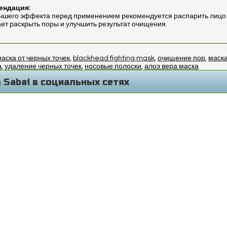
ендация:
чшего эффекта перед применением рекомендуется распарить лицо
ет раскрыть поры и улучшить результат очищения.
аска от черных точек
,
blackhead fighting mask
,
очищение пор
,
маска
а
,
удаление черных точек
,
носовые полоски
,
алоэ вера маска
 Sabai в социальных сетях