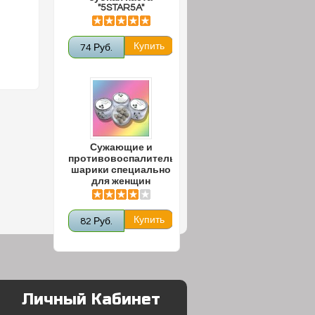
"5STAR5A"
74 Руб.
Сужающие и
противовоспалительные
шарики специально
для женщин
82 Руб.
Личный Кабинет