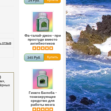
24 Руб.
Фа-талай-джон - при
простуде вместо
ь отзыв
антибиотиков
345 Руб.
)
м»,
чёрных
Гинкго Билоба -
тонизирующее
средство для
работы мозга