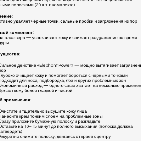
аска для очищения пор, используется вместе со специальными
ыми полосками (20 шт. в комплекте)
чение:
ивно удаляет чёрные точки, сальные пробки и загрязнения из пор
вой компонент:
кт алоэ вера — успокаивает кожу и снижает раздражение во время
дуры
ущества:
Сильное действие «Elephant Power» — мощно вытягивает загрязнен
пор
Глубоко очищает кожу и помогает бороться с чёрными точками
Подходит для носа, подбородка, лба и других проблемных зон
Экономичный расход — одного саше хватает на несколько примене
Делает кожу более гладкой и чистой
б применения:
Очистите и тщательно высушите кожу лица
Нанесите крем тонким слоем на проблемные зоны
Сразу приложите бумажную полоску и разгладьте
Оставьте на 10–15 минут до полного высыхания (полоска должна
затвердеть)
Аккуратно снимите полоску, двигаясь от краёв к центру