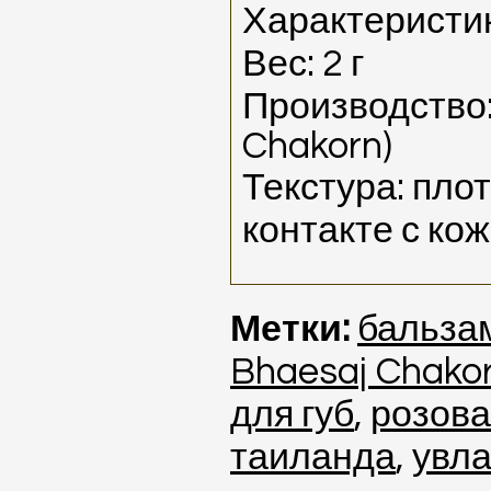
Характеристик
Вес: 2 г
Производство:
Chakorn)
Текстура: пло
контакте с ко
Метки:
бальза
Bhaesaj Chako
для губ
,
розова
таиланда
,
увла