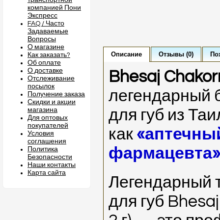
транспортной
компанией Пони
Экспресс
FAQ / Часто
Задаваемые
Вопросы
О магазине
Описание
Отзывы (0)
По
Как заказать?
Об оплате
О доставке
Bhesaj Chakor
Отслеживание
посылок
легендарный 
Получение заказа
Скидки и акции
магазина
для губ из Та
Для оптовых
покупателей
как
«аптечны
Условия
соглашения
фармацевта
Политика
Безопасности
Наши контакты
Карта сайта
Легендарный 
для губ Bhesa