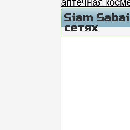
аптечная косм
Siam Saba
сетях