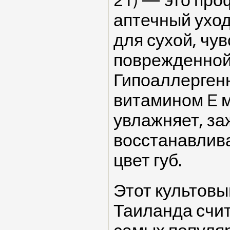
2 г) — это пр
аптечный ухо
для сухой, чу
поврежденной 
Гипоаллерген
витамином E 
увлажняет, за
восстанавлив
цвет губ.
Этот культовы
Таиланда счит