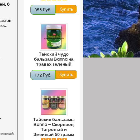
ей, 6
358 Руб.
рактов
лос.
Тайский чудо
.
бальзам Banna на
травах зеленый
172 Руб.
и
Тайские бальзамы
Banna – Скорпион,
Тигровый и
 линией
Змеиный 50 грамм