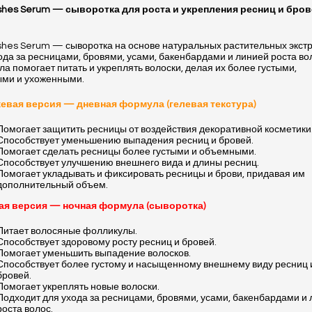
shes Serum — сыворотка для роста и укрепления ресниц и бров
shes Serum — сыворотка на основе натуральных растительных экст
ода за ресницами, бровями, усами, бакенбардами и линией роста во
а помогает питать и укреплять волоски, делая их более густыми,
ыми и ухоженными.
евая версия — дневная формула (гелевая текстура)
Помогает защитить ресницы от воздействия декоративной косметики
Способствует уменьшению выпадения ресниц и бровей.
Помогает сделать ресницы более густыми и объемными.
Способствует улучшению внешнего вида и длины ресниц.
Помогает укладывать и фиксировать ресницы и брови, придавая им
дополнительный объем.
ая версия — ночная формула (сыворотка)
Питает волосяные фолликулы.
Способствует здоровому росту ресниц и бровей.
Помогает уменьшить выпадение волосков.
Способствует более густому и насыщенному внешнему виду ресниц 
бровей.
Помогает укреплять новые волоски.
Подходит для ухода за ресницами, бровями, усами, бакенбардами и
роста волос.