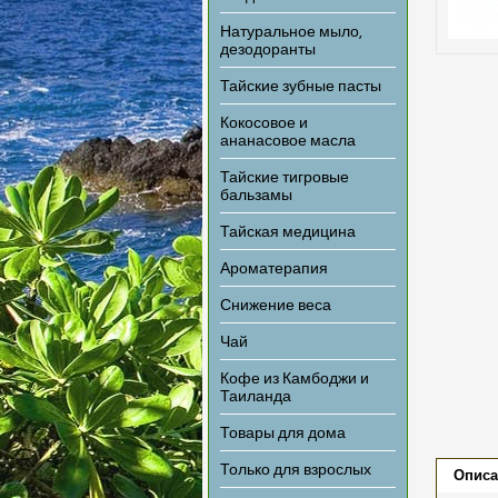
Натуральное мыло,
дезодоранты
Тайские зубные пасты
Кокосовое и
ананасовое масла
Тайские тигровые
бальзамы
Тайская медицина
Ароматерапия
Снижение веса
Чай
Кофе из Камбоджи и
Таиланда
Товары для дома
Только для взрослых
Описа