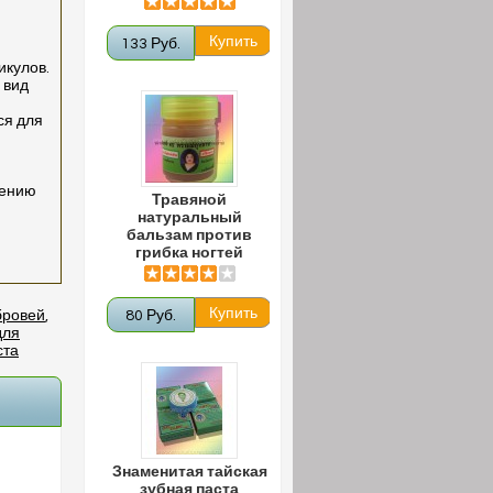
133 Руб.
икулов.
 вид
ся для
лению
Травяной
натуральный
бальзам против
грибка ногтей
бровей
,
80 Руб.
для
ста
Знаменитая тайская
зубная паста