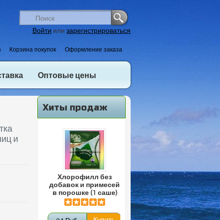
Войти
или
зарегистрироваться
)
Корзина покупок
Оформление заказа
ставка
Оптовые цены
Хиты продаж
тка
ниц и
Хлорофилл без
добавок и примесей
в порошке (1 саше)