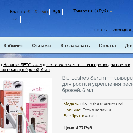
Товаров: 0 (0 Руб.)
Валюта
€
$
Бат
Руб.
KZT
Главная
Закладки (0
Кабинет
Отзывы
Как заказать
Оплата
До
»
Новинки ЛЕТО 2026
»
Bio Lashes Serum — сыворотка для роста и
ия ресниц и бровей, 6 мл
Bio Lashes Serum — сыворо
для роста и укрепления рес
бровей, 6 мл
Модель:
Bio Lashes Serum 6ml
Наличие:
Есть в наличии
Вес брутто:
40.00 г
Цена: 477 Руб.