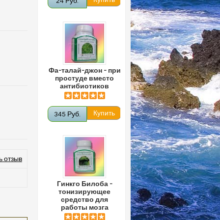
24 Руб.
Фа-талай-джон - при
простуде вместо
антибиотиков
345 Руб.
ь отзыв
Гинкго Билоба -
тонизирующее
средство для
работы мозга