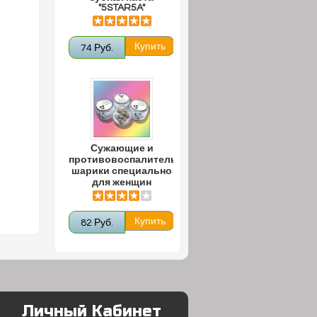
"5STAR5A"
74 Руб.
Сужающие и
противовоспалительные
шарики специально
для женщин
82 Руб.
Личный Кабинет