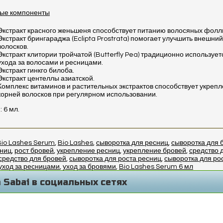
ные компоненты
Экстракт красного женьшеня способствует питанию волосяных фолл
Экстракт брингараджа (Eclipta Prostrata) помогает улучшить внешний
волосков.
Экстракт клитории тройчатой (Butterfly Pea) традиционно использует
ухода за волосами и ресницами.
Экстракт гинкго билоба.
Экстракт центеллы азиатской.
Комплекс витаминов и растительных экстрактов способствует укреп
корней волосков при регулярном использовании.
 6 мл.
Bio Lashes Serum
,
Bio Lashes
,
сыворотка для ресниц
,
сыворотка для 
сниц
,
рост бровей
,
укрепление ресниц
,
укрепление бровей
,
средство 
средство для бровей
,
сыворотка для роста ресниц
,
сыворотка для ро
уход за ресницами
,
уход за бровями
,
Bio Lashes Serum 6 мл
 Sabai в социальных сетях