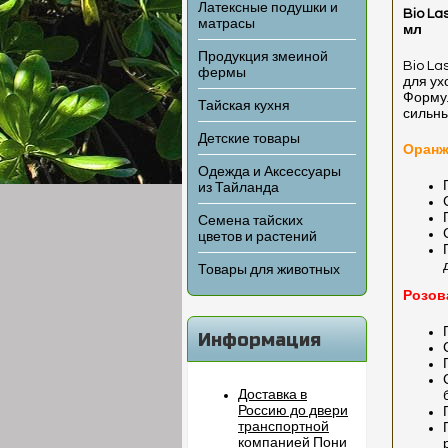
Латексные подушки и
Bio La
матрасы
мл
Продукция змеиной
Bio La
фермы
для ух
Формул
Тайская кухня
сильн
Детские товары
Оранж
Одежда и Аксессуары
из Тайланда
Семена тайских
цветов и растений
Товары для животных
Розов
Информация
Доставка в
Россию до двери
транспортной
компанией Пони