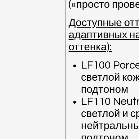
(«просто пров
Доступные отт
адаптивных н
оттенка):
LF100 Porce
светлой ко
подтоном
LF110 Neutr
светлой и с
нейтральны
подтоном