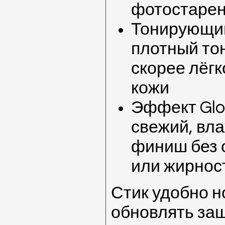
фотостарен
Тонирующий
плотный то
скорее лёг
кожи
Эффект Glo
свежий, вл
финиш без 
или жирнос
Стик удобно н
обновлять защ