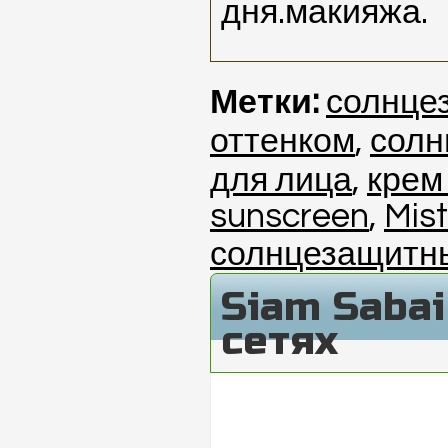
дня.макияжа.
Метки:
солнце
оттенком
,
солн
для лица
,
крем
sunscreen
,
Mis
солнцезащитны
Siam Saba
сетях